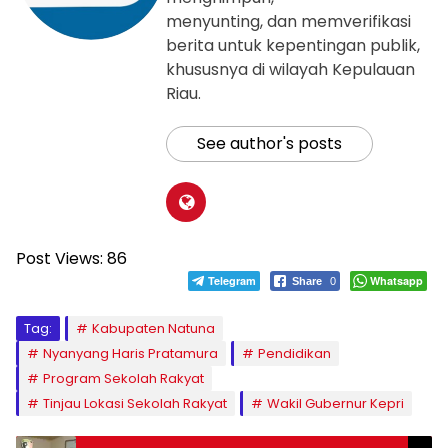
menyunting, dan memverifikasi
berita untuk kepentingan publik,
khususnya di wilayah Kepulauan
Riau.
See author's posts
Post Views:
86
Telegram
Whatsapp
Share
0
Tag:
Kabupaten Natuna
Nyanyang Haris Pratamura
Pendidikan
Program Sekolah Rakyat
Tinjau Lokasi Sekolah Rakyat
Wakil Gubernur Kepri