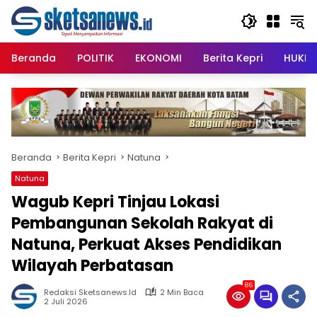
Langsung
content
ke
konten
Beranda
POLITIK
EKONOMI
Berita Kepri
HUKRI
Beranda
Berita Kepri
Natuna
Natuna
Wagub Kepri Tinjau Lokasi
Pembangunan Sekolah Rakyat di
Natuna, Perkuat Akses Pendidikan
Wilayah Perbatasan
86
Redaksi Sketsanews.id
2 Min Baca
2 Juli 2026