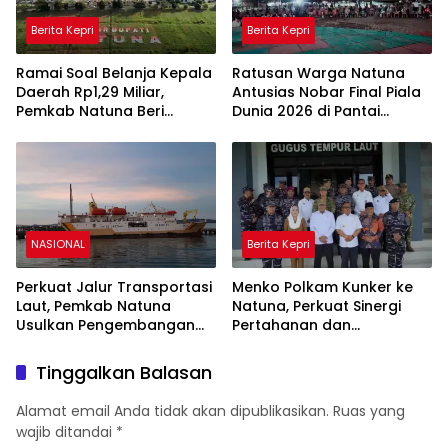
Berita Kepri
Berita Kepri
Ramai Soal Belanja Kepala
Ratusan Warga Natuna
Daerah Rp1,29 Miliar,
Antusias Nobar Final Piala
Pemkab Natuna Beri
Dunia 2026 di Pantai
Penjelasan Resmi
Piwang
NASIONAL
Berita Kepri
Perkuat Jalur Transportasi
Menko Polkam Kunker ke
Laut, Pemkab Natuna
Natuna, Perkuat Sinergi
Usulkan Pengembangan
Pertahanan dan
Pelabuhan ke Kemenhub
Pembangunan Wilayah
Perbatasan
Tinggalkan Balasan
Alamat email Anda tidak akan dipublikasikan.
Ruas yang
wajib ditandai
*