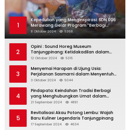
Kepedulian yang Menginspirasi: SDN 006
1
Merawang Gelar Program “Berbagi
Segenggam Beras”
8 Oktober 2024
5368
Opini : Sound Horeg Museum
2
Tanjungpinang: Ketidakadilan dalam
Representasi
12 Oktober 2024
5315
Menyemai Harapan di Ujung Usia:
3
Perjalanan Sasmarni dalam Menyentuh
Hati dan Jiwa
3 Oktober 2024
5044
Pindapata: Keindahan Tradisi Berbagi
4
yang Menghubungkan Umat dalam
Spiritualitas dan Kebersamaan dalam
21 September 2024
4891
Agama Buddha
Revitalisasi Akau Potong Lembu: Wajah
5
Baru Kuliner Legendaris Tanjungpinang
17 September 2024
4634