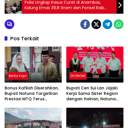
Polisi Ungkap Kasus Curat di Anambas,
Kalung Emas 39,8 Gram dan Ponsel Raib
Saat Pesta Pernikahan
Pos Terkait
Berita Kepri
EKONOMI
Bonus Kafilah Diserahkan,
Bupati Cen Sui Lan Jajaki
Bupati Natuna Targetkan
Kerja Sama Sister Region
Prestasi MTQ Terus
dengan Hainan, Natuna
Meningkat
Bidik Pasar Internasional