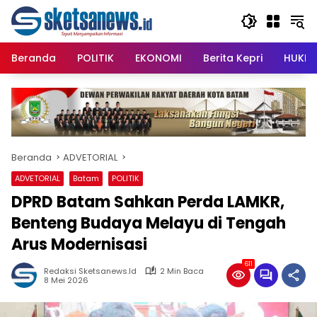
Langsung
content
ke
konten
Beranda
POLITIK
EKONOMI
Berita Kepri
HUKRI
Beranda
ADVETORIAL
ADVETORIAL
Batam
POLITIK
DPRD Batam Sahkan Perda LAMKR,
Benteng Budaya Melayu di Tengah
Arus Modernisasi
611
Redaksi Sketsanews.id
2 Min Baca
8 Mei 2026