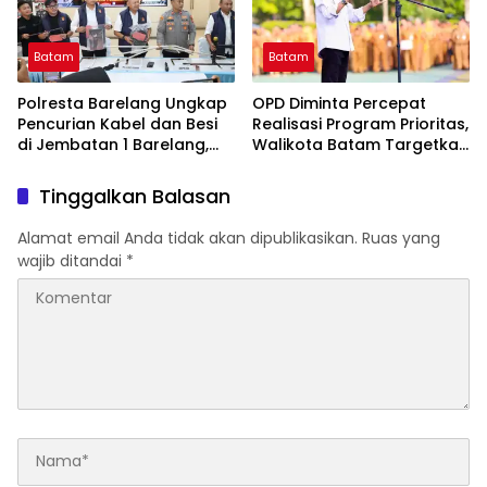
Batam
Batam
Polresta Barelang Ungkap
OPD Diminta Percepat
Pencurian Kabel dan Besi
Realisasi Program Prioritas,
di Jembatan 1 Barelang,
Walikota Batam Targetkan
Kerugian Capai Rp400
Capaian di Atas 50 Persen
Juta
Tinggalkan Balasan
Alamat email Anda tidak akan dipublikasikan.
Ruas yang
wajib ditandai
*