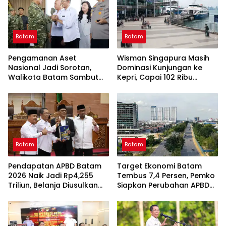
Batam
Batam
Pengamanan Aset
Wisman Singapura Masih
Nasional Jadi Sorotan,
Dominasi Kunjungan ke
Walikota Batam Sambut
Kepri, Capai 102 Ribu
Kunjungan Panglima TNI di
Orang pada Juni 2026
Kepri
Batam
Batam
Pendapatan APBD Batam
Target Ekonomi Batam
2026 Naik Jadi Rp4,255
Tembus 7,4 Persen, Pemko
Triliun, Belanja Diusulkan
Siapkan Perubahan APBD
Tembus Rp4,508 Triliun
2026 untuk Percepat
Investasi dan Infrastruktur