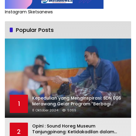
Instagram Sketsanews
Popular Posts
Kepedulian yang Menginspirasi: SDN 006
1
Merawang Gelar Program “Berbagi
Segenggam Beras”
8 Oktober 2024
5369
Opini : Sound Horeg Museum
2
Tanjungpinang: Ketidakadilan dalam