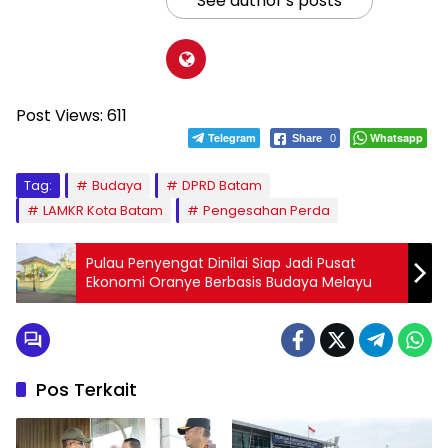
See author's posts
Post Views:
611
Telegram
Whatsapp
Share
0
Tag:
Budaya
DPRD Batam
LAMKR Kota Batam
Pengesahan Perda
Pulau Penyengat Dinilai Siap Jadi Pusat
Ekonomi Oranye Berbasis Budaya Melayu
Pos Terkait