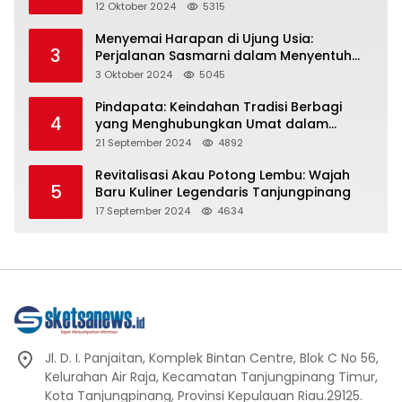
Representasi
12 Oktober 2024
5315
Menyemai Harapan di Ujung Usia:
3
Perjalanan Sasmarni dalam Menyentuh
Hati dan Jiwa
3 Oktober 2024
5045
Pindapata: Keindahan Tradisi Berbagi
4
yang Menghubungkan Umat dalam
Spiritualitas dan Kebersamaan dalam
21 September 2024
4892
Agama Buddha
Revitalisasi Akau Potong Lembu: Wajah
5
Baru Kuliner Legendaris Tanjungpinang
17 September 2024
4634
Jl. D. I. Panjaitan, Komplek Bintan Centre, Blok C No 56,
Kelurahan Air Raja, Kecamatan Tanjungpinang Timur,
Kota Tanjungpinang, Provinsi Kepulauan Riau.29125.