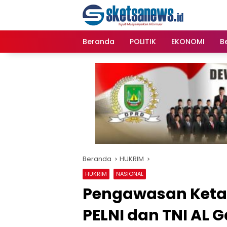
Langsung
content
ke
konten
Beranda
POLITIK
EKONOMI
Be
Beranda
HUKRIM
HUKRIM
NASIONAL
Pengawasan Keta
PELNI dan TNI AL 