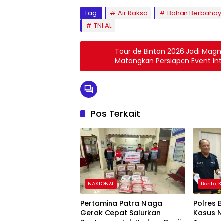
Tag:
Air Raksa
Bahan Berbaha
TNI AL
Tour de Bintan 2026 Jadi Magn
Matangkan Persiapan Event Int
Pos Terkait
NASIONAL
Berita 
Pertamina Patra Niaga
Polres 
Gerak Cepat Salurkan
Kasus 