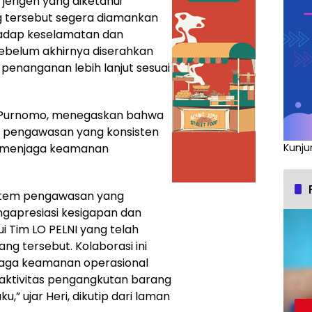
 jerigen yang diketahui
g tersebut segera diamankan
hadap keselamatan dan
ebelum akhirnya diserahkan
 penanganan lebih lanjut sesuai
i Purnomo, menegaskan bahwa
ya pengawasan yang konsisten
am menjaga keamanan
Kunju
stem pengawasan yang
engapresiasi kesigapan dan
ui Tim LO PELNI yang telah
 tersebut. Kolaborasi ini
jaga keamanan operasional
aktivitas pengangkutan barang
,” ujar Heri, dikutip dari laman