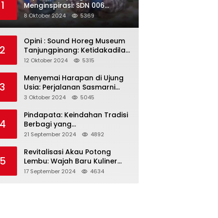
1
Menginspirasi: SDN 006
Merawang Gelar Program
8 Oktober 2024
5369
“Berbagi Segenggam Beras”
Opini : Sound Horeg Museum
2
Tanjungpinang: Ketidakadilan
dalam Representasi
12 Oktober 2024
5315
Menyemai Harapan di Ujung
3
Usia: Perjalanan Sasmarni
dalam Menyentuh Hati dan
3 Oktober 2024
5045
Jiwa
Pindapata: Keindahan Tradisi
4
Berbagi yang
Menghubungkan Umat dalam
21 September 2024
4892
Spiritualitas dan
Kebersamaan dalam Agama
Revitalisasi Akau Potong
5
Buddha
Lembu: Wajah Baru Kuliner
Legendaris Tanjungpinang
17 September 2024
4634