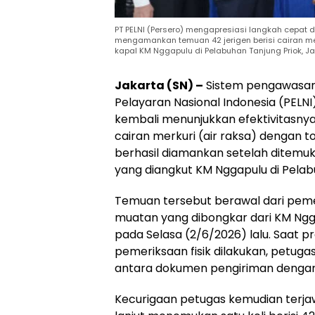
PT PELNI (Persero) mengapresiasi langkah cepat da
mengamankan temuan 42 jerigen berisi cairan me
kapal KM Nggapulu di Pelabuhan Tanjung Priok, Jaka
Jakarta (SN) –
Sistem pengawasan 
Pelayaran Nasional Indonesia (PELN
kembali menunjukkan efektivitasnya.
cairan merkuri (air raksa) dengan t
berhasil diamankan setelah ditem
yang diangkut KM Nggapulu di Pelabu
Temuan tersebut berawal dari peme
muatan yang dibongkar dari KM Ngga
pada Selasa (2/6/2026) lalu. Saat p
pemeriksaan fisik dilakukan, petu
antara dokumen pengiriman dengan 
Kecurigaan petugas kemudian terja