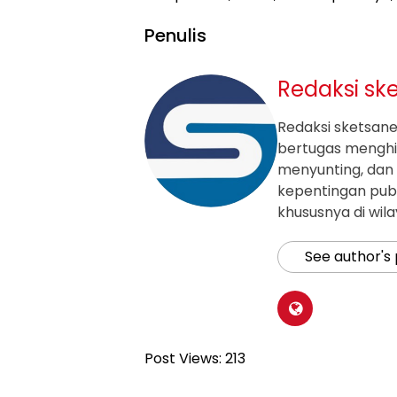
Penulis
Redaksi sk
Redaksi sketsanew
bertugas mengh
menyunting, dan 
kepentingan publ
khususnya di wil
See author's
Post Views:
213