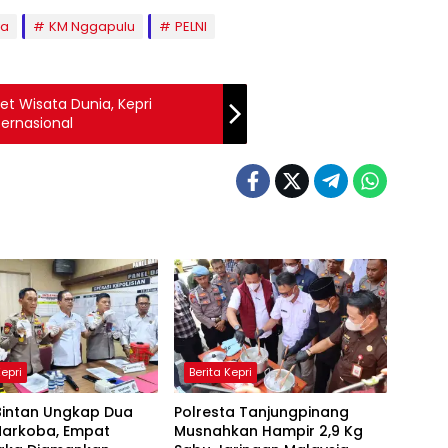
ya
KM Nggapulu
PELNI
et Wisata Dunia, Kepri
ernasional
Kepri
Berita Kepri
Bintan Ungkap Dua
Polresta Tanjungpinang
Narkoba, Empat
Musnahkan Hampir 2,9 Kg