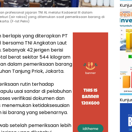
Kunju
n profesional jajaran TNI AL melalui Kodaeral III dalam
rkuri (air raksa) yang ditemukan saat pemeriksaan barang di
rta. (F-Ist Pelni)
berlapis yang diterapkan PT
I) bersama TNI Angkatan Laut
 Sebanyak 42 jerigen berisi
otal berat sekitar 544 kilogram
ukan dalam pemeriksaan barang
han Tanjung Priok, Jakarta.
riksaan rutin terhadap
pulu usai sandar di pelabuhan
roses verifikasi dokumen dan
Kunju
gas menemukan ketidaksesuaian
isi barang yang sebenarnya.
wab setelah pemeriksaan lebih