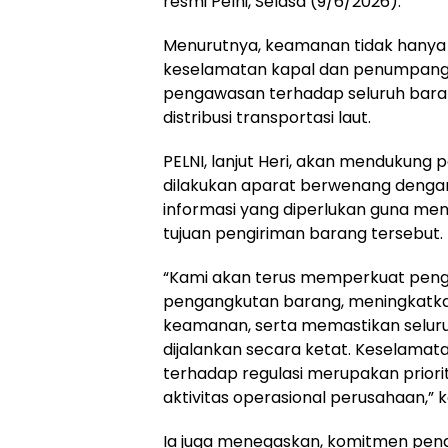
resmi Pelni, Selasa (9/6/2026).
Menurutnya, keamanan tidak hanya
keselamatan kapal dan penumpang,
pengawasan terhadap seluruh bara
distribusi transportasi laut.
PELNI, lanjut Heri, akan mendukung 
dilakukan aparat berwenang denga
informasi yang diperlukan guna me
tujuan pengiriman barang tersebut.
“Kami akan terus memperkuat pen
pengangkutan barang, meningkatka
keamanan, serta memastikan seluru
dijalankan secara ketat. Keselama
terhadap regulasi merupakan priori
aktivitas operasional perusahaan,” 
Ia juga menegaskan, komitmen pen