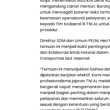
lanjut menemukan satu koli berisi 42
mengandung cairan merkuri. Baran
untuk mencegah potensi risiko ter
keamanan operasional pelayaran, s
kepada Tim Kodaeral III TNI AL untuk
prosedur.
Direktur SDM dan Umum PELNI, Her
temuan ini menjadi bukti pentingn
dan kolaborasi lintas instansi dal
transportasi laut nasional.
“Temuan ini menunjukkan bahwa si
dijalankan berjalan efektif. Kami m
profesionalisme jajaran TNI AL melal
bergerak cepat mengamankan barang
menjadi bagian penting dalam men
pelayaran dan memastikan seluruh 
sesuai dengan ketentuan yang berlaku