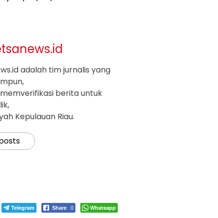
etsanews.id
s.id adalah tim jurnalis yang
impun,
memverifikasi berita untuk
ik,
ayah Kepulauan Riau.
 posts
Telegram
Whatsapp
Share
0