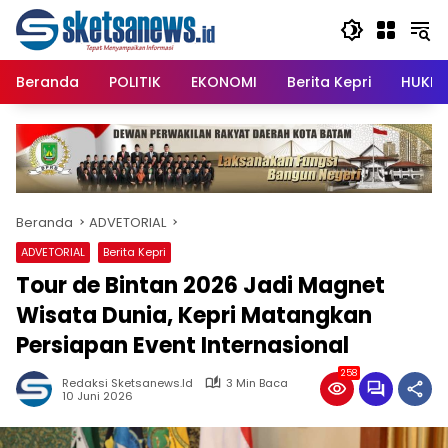
Langsung
content
ke
konten
Beranda
POLITIK
EKONOMI
Berita Kepri
HUKRI
Beranda
ADVETORIAL
ADVETORIAL
Berita Kepri
Tour de Bintan 2026 Jadi Magnet
Wisata Dunia, Kepri Matangkan
Persiapan Event Internasional
258
Redaksi Sketsanews.id
3 Min Baca
10 Juni 2026