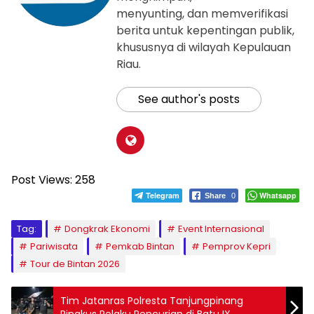
menyunting, dan memverifikasi
berita untuk kepentingan publik,
khususnya di wilayah Kepulauan
Riau.
See author's posts
Post Views:
258
Telegram
Whatsapp
Share
0
Tag:
Dongkrak Ekonomi
Event Internasional
Pariwisata
Pemkab Bintan
Pemprov Kepri
Tour de Bintan 2026
Tim Jatanras Polresta Tanjungpinang