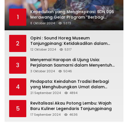
Kepedulian yang Menginspirasi: SDN 006
1
Merawang Gelar Program “Berbagi
Segenggam Beras”
8 Oktober 2024
5373
Opini : Sound Horeg Museum
2
Tanjungpinang: Ketidakadilan dalam
Representasi
12 Oktober 2024
5317
Menyemai Harapan di Ujung Usia:
3
Perjalanan Sasmarni dalam Menyentuh
Hati dan Jiwa
3 Oktober 2024
5046
Pindapata: Keindahan Tradisi Berbagi
4
yang Menghubungkan Umat dalam
Spiritualitas dan Kebersamaan dalam
21 September 2024
4894
Agama Buddha
Revitalisasi Akau Potong Lembu: Wajah
5
Baru Kuliner Legendaris Tanjungpinang
17 September 2024
4636