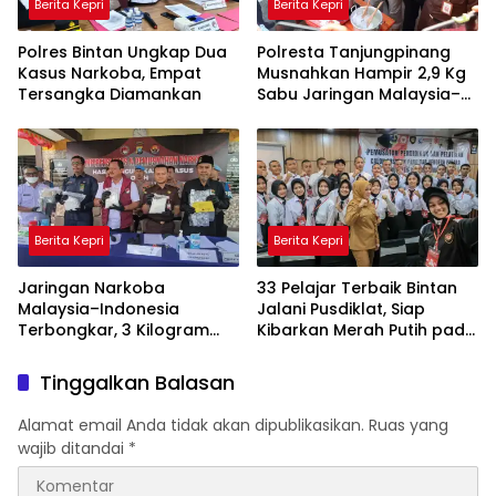
Berita Kepri
Berita Kepri
Polres Bintan Ungkap Dua
Polresta Tanjungpinang
Kasus Narkoba, Empat
Musnahkan Hampir 2,9 Kg
Tersangka Diamankan
Sabu Jaringan Malaysia–
Indonesia, Selamatkan
Ribuan Jiwa
Berita Kepri
Berita Kepri
Jaringan Narkoba
33 Pelajar Terbaik Bintan
Malaysia–Indonesia
Jalani Pusdiklat, Siap
Terbongkar, 3 Kilogram
Kibarkan Merah Putih pada
Sabu Gagal Masuk Jambi
HUT RI ke-81
Lewat Tanjungpinang
Tinggalkan Balasan
Alamat email Anda tidak akan dipublikasikan.
Ruas yang
wajib ditandai
*