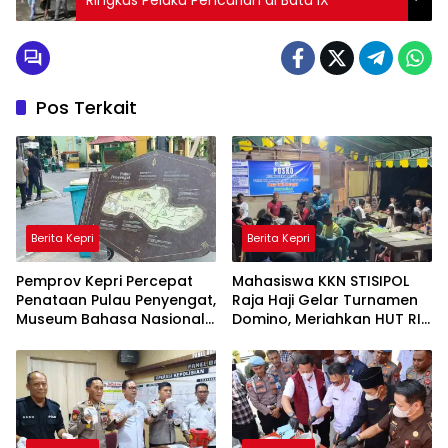
Ringkus Pelaku Pencurian di Batu IX
Pos Terkait
Berita Kepri
Berita Kepri
Pemprov Kepri Percepat
Mahasiswa KKN STISIPOL
Penataan Pulau Penyengat,
Raja Haji Gelar Turnamen
Museum Bahasa Nasional
Domino, Meriahkan HUT RI
Ditarget Rampung 2028
ke-81 di Lingga