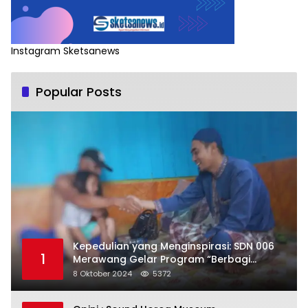
Instagram Sketsanews
Popular Posts
Kepedulian yang Menginspirasi: SDN 006
1
Merawang Gelar Program “Berbagi
Segenggam Beras”
8 Oktober 2024
5372