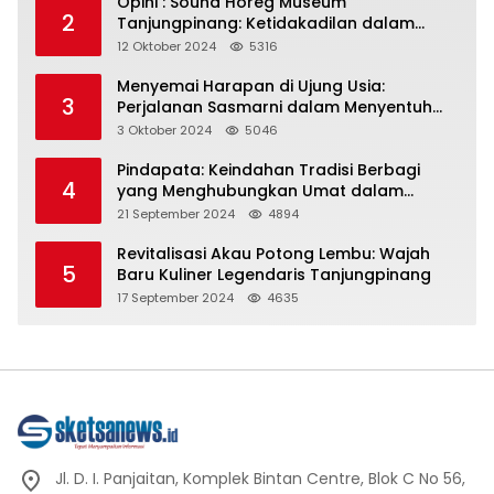
Opini : Sound Horeg Museum
2
Tanjungpinang: Ketidakadilan dalam
Representasi
12 Oktober 2024
5316
Menyemai Harapan di Ujung Usia:
3
Perjalanan Sasmarni dalam Menyentuh
Hati dan Jiwa
3 Oktober 2024
5046
Pindapata: Keindahan Tradisi Berbagi
4
yang Menghubungkan Umat dalam
Spiritualitas dan Kebersamaan dalam
21 September 2024
4894
Agama Buddha
Revitalisasi Akau Potong Lembu: Wajah
5
Baru Kuliner Legendaris Tanjungpinang
17 September 2024
4635
Jl. D. I. Panjaitan, Komplek Bintan Centre, Blok C No 56,