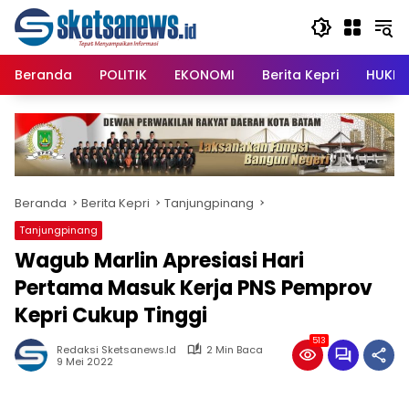
Langsung
content
ke
konten
Beranda
POLITIK
EKONOMI
Berita Kepri
HUKRI
Beranda
Berita Kepri
Tanjungpinang
Tanjungpinang
Wagub Marlin Apresiasi Hari
Pertama Masuk Kerja PNS Pemprov
Kepri Cukup Tinggi
513
Redaksi Sketsanews.id
2 Min Baca
9 Mei 2022