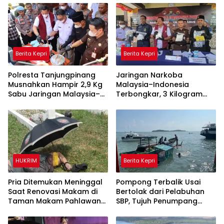
Berita Kepri
Berita Kepri
Polresta Tanjungpinang
Jaringan Narkoba
Musnahkan Hampir 2,9 Kg
Malaysia–Indonesia
Sabu Jaringan Malaysia–
Terbongkar, 3 Kilogram
Indonesia, Selamatkan
Sabu Gagal Masuk Jambi
Ribuan Jiwa
Lewat Tanjungpinang
HUKRIM
Berita Kepri
Pria Ditemukan Meninggal
Pompong Terbalik Usai
Saat Renovasi Makam di
Bertolak dari Pelabuhan
Taman Makam Pahlawan
SBP, Tujuh Penumpang
Tanjungpinang
Selamat Berkat Aksi Cepat
Satpolairud dan KPLP