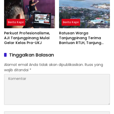
Berita Kepri
Berita Kepri
Perkuat Profesionalisme,
Ratusan Warga
AJI Tanjungpinang Mulai
Tanjungpinang Terima
Gelar Kelas Pra-UKJ
Bantuan RTLH, Tanjung
Unggat Jadi Prioritas
dengan 105 Rumah
Tinggalkan Balasan
Alamat email Anda tidak akan dipublikasikan.
Ruas yang
wajib ditandai
*