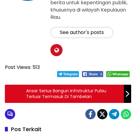
berita untuk kepentingan publik,
khususnya di wilayah Kepulauan
Riau.
See author's posts
Post Views:
513
Telegram
Whatsapp
Share
0
Ansar Serius Bangun Infrstruktur Pulau
Terluar Termasuk Di Tambelan
Pos Terkait