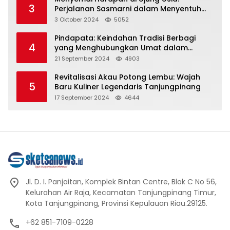
3
Perjalanan Sasmarni dalam Menyentuh
Hati dan Jiwa
3 Oktober 2024
5052
Pindapata: Keindahan Tradisi Berbagi
4
yang Menghubungkan Umat dalam
Spiritualitas dan Kebersamaan dalam
21 September 2024
4903
Agama Buddha
Revitalisasi Akau Potong Lembu: Wajah
5
Baru Kuliner Legendaris Tanjungpinang
17 September 2024
4644
Jl. D. I. Panjaitan, Komplek Bintan Centre, Blok C No 56,
Kelurahan Air Raja, Kecamatan Tanjungpinang Timur,
Kota Tanjungpinang, Provinsi Kepulauan Riau.29125.
+62 851-7109-0228