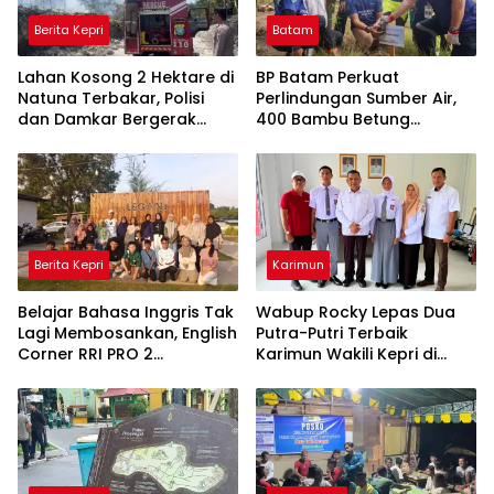
Berita Kepri
Batam
Lahan Kosong 2 Hektare di
BP Batam Perkuat
Natuna Terbakar, Polisi
Perlindungan Sumber Air,
dan Damkar Bergerak
400 Bambu Betung
Cepat Cegah Api Meluas
Ditanam di Bendungan Sei
Nongsa
Berita Kepri
Karimun
Belajar Bahasa Inggris Tak
Wabup Rocky Lepas Dua
Lagi Membosankan, English
Putra-Putri Terbaik
Corner RRI PRO 2
Karimun Wakili Kepri di
Tanjungpinang Hadirkan
Seleksi Paskibraka 2026
Suasana Interaktif