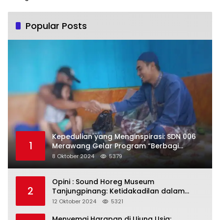
Popular Posts
Kepedulian yang Menginspirasi: SDN 006
1
Merawang Gelar Program “Berbagi
Segenggam Beras”
8 Oktober 2024
5379
Opini : Sound Horeg Museum
2
Tanjungpinang: Ketidakadilan dalam
Representasi
12 Oktober 2024
5321
Menyemai Harapan di Ujung Usia: