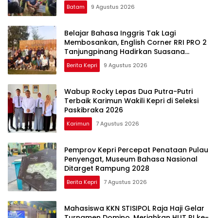
Batam
9 Agustus 2026
Belajar Bahasa Inggris Tak Lagi
Membosankan, English Corner RRI PRO 2
Tanjungpinang Hadirkan Suasana
Interaktif
Berita Kepri
9 Agustus 2026
Wabup Rocky Lepas Dua Putra-Putri
Terbaik Karimun Wakili Kepri di Seleksi
Paskibraka 2026
Karimun
7 Agustus 2026
Pemprov Kepri Percepat Penataan Pulau
Penyengat, Museum Bahasa Nasional
Ditarget Rampung 2028
Berita Kepri
7 Agustus 2026
Mahasiswa KKN STISIPOL Raja Haji Gelar
Turnamen Domino, Meriahkan HUT RI ke-