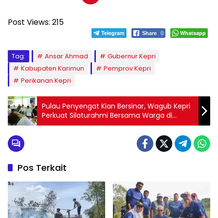
Post Views:
215
Telegram
Whatsapp
Share
0
Tag:
Ansar Ahmad
Gubernur Kepri
Kabupaten Karimun
Pemprov Kepri
Perikanan Kepri
Pulau Penyengat Kian Bersinar, Wagub Kepri
Perkuat Silaturahmi Bersama Warga di
Masjid Raya Sultan Riau
Pos Terkait