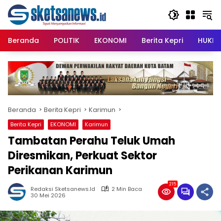
Langsung
content
ke
konten
Beranda
POLITIK
EKONOMI
Berita Kepri
HUKRI
Beranda
Berita Kepri
Karimun
Berita Kepri
EKONOMI
Karimun
Tambatan Perahu Teluk Umah
Diresmikan, Perkuat Sektor
Perikanan Karimun
215
Redaksi Sketsanews.id
2 Min Baca
30 Mei 2026