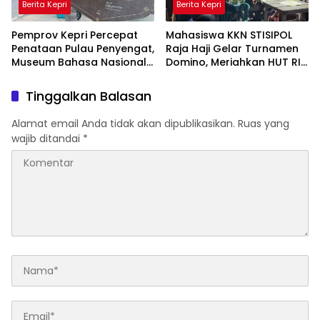
Berita Kepri
Berita Kepri
Pemprov Kepri Percepat
Mahasiswa KKN STISIPOL
Penataan Pulau Penyengat,
Raja Haji Gelar Turnamen
Museum Bahasa Nasional
Domino, Meriahkan HUT RI
Ditarget Rampung 2028
ke-81 di Lingga
Tinggalkan Balasan
Alamat email Anda tidak akan dipublikasikan.
Ruas yang
wajib ditandai
*