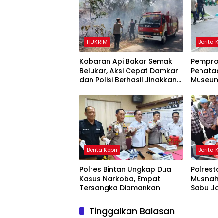
HUKRIM
Berita 
Kobaran Api Bakar Semak
Pempro
Belukar, Aksi Cepat Damkar
Penata
dan Polisi Berhasil Jinakkan
Museum
Api
Ditarg
Berita Kepri
Berita 
Polres Bintan Ungkap Dua
Polres
Kasus Narkoba, Empat
Musnah
Tersangka Diamankan
Sabu J
Indones
Ribuan 
Tinggalkan Balasan