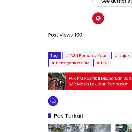
See author's
Post Views:
100
Tag:
ASN Pemprov Kepri
Jajaki
Peningkatan SDM
UNP
ABK KM Pasifik II Dilaporkan Jat
SAR Masih Lakukan Pencarian
Pos Terkait