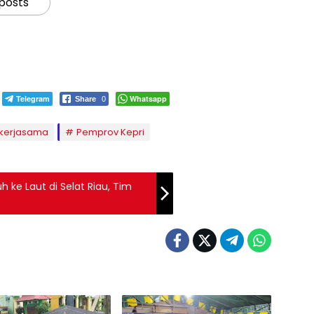
 posts
Telegram
Whatsapp
Share
0
 kerjasama
Pemprov Kepri
uh ke Laut di Selat Riau, Tim