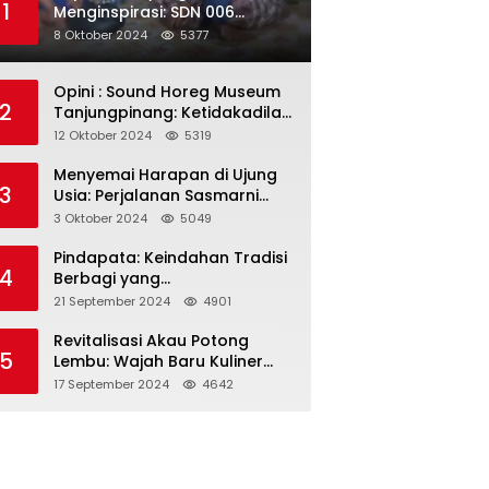
1
Menginspirasi: SDN 006
Merawang Gelar Program
8 Oktober 2024
5377
“Berbagi Segenggam Beras”
Opini : Sound Horeg Museum
2
Tanjungpinang: Ketidakadilan
dalam Representasi
12 Oktober 2024
5319
Menyemai Harapan di Ujung
3
Usia: Perjalanan Sasmarni
dalam Menyentuh Hati dan
3 Oktober 2024
5049
Jiwa
Pindapata: Keindahan Tradisi
4
Berbagi yang
Menghubungkan Umat dalam
21 September 2024
4901
Spiritualitas dan
Kebersamaan dalam Agama
Revitalisasi Akau Potong
5
Buddha
Lembu: Wajah Baru Kuliner
Legendaris Tanjungpinang
17 September 2024
4642