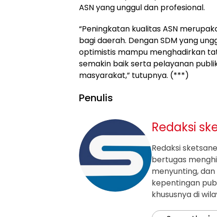
ASN yang unggul dan profesional.
“Peningkatan kualitas ASN merupaka
bagi daerah. Dengan SDM yang ungg
optimistis mampu menghadirkan ta
semakin baik serta pelayanan publi
masyarakat,” tutupnya. (***)
Penulis
Redaksi sk
Redaksi sketsanew
bertugas mengh
menyunting, dan 
kepentingan publ
khususnya di wil