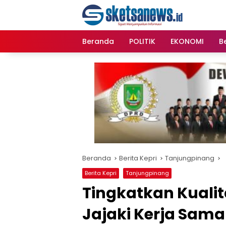
Langsung
content
ke
konten
Beranda
POLITIK
EKONOMI
Be
Beranda
Berita Kepri
Tanjungpinang
Berita Kepri
Tanjungpinang
Tingkatkan Kualit
Jajaki Kerja Sama