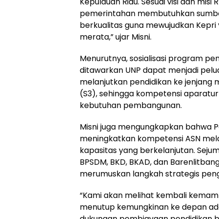
Kepulauan Riau. Sesuai visi dan misi
pemerintahan membutuhkan sumbe
berkualitas guna mewujudkan Kepri
merata,” ujar Misni.
Menurutnya, sosialisasi program pe
ditawarkan UNP dapat menjadi pelua
melanjutkan pendidikan ke jenjang 
(S3), sehingga kompetensi aparatu
kebutuhan pembangunan.
Misni juga mengungkapkan bahwa 
meningkatkan kompetensi ASN mel
kapasitas yang berkelanjutan. Seju
BPSDM, BKD, BKAD, dan Barenlitbang
merumuskan langkah strategis pe
“Kami akan melihat kembali kemam
menutup kemungkinan ke depan ad
dukungan pembiayaan pendidikan ba