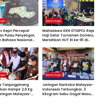
Kepri
Berita Kepri
v Kepri Percepat
Mahasiswa KKN STISIPOL Raja
an Pulau Penyengat,
Haji Gelar Turnamen Domino,
 Bahasa Nasional
Meriahkan HUT RI ke-81 di
et Rampung 2028
Lingga
Kepri
Berita Kepri
ta Tanjungpinang
Jaringan Narkoba Malaysia–
kan Hampir 2,9 Kg
Indonesia Terbongkar, 3
aringan Malaysia–
Kilogram Sabu Gagal Masuk
ia, Selamatkan
Jambi Lewat Tanjungpinang
Jiwa