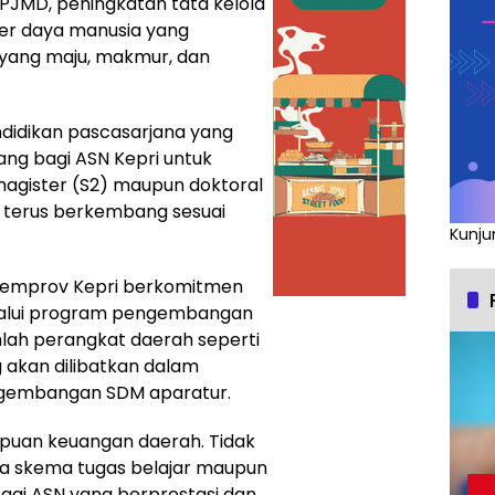
 RPJMD, peningkatan tata kelola
r daya manusia yang
 yang maju, makmur, dan
ndidikan pascasarjana yang
ng bagi ASN Kepri untuk
magister (S2) maupun doktoral
r terus berkembang sesuai
Kunju
Pemprov Kepri berkomitmen
alui program pengembangan
mlah perangkat daerah seperti
 akan dilibatkan dalam
ngembangan SDM aparatur.
puan keuangan daerah. Tidak
a skema tugas belajar maupun
gi ASN yang berprestasi dan