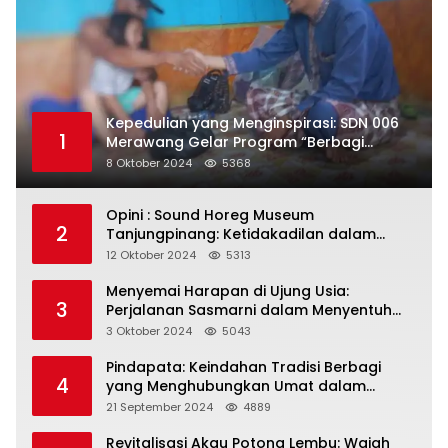
Kepedulian yang Menginspirasi: SDN 006
1
Merawang Gelar Program “Berbagi
Segenggam Beras”
8 Oktober 2024
5368
Opini : Sound Horeg Museum
2
Tanjungpinang: Ketidakadilan dalam
Representasi
12 Oktober 2024
5313
Menyemai Harapan di Ujung Usia:
3
Perjalanan Sasmarni dalam Menyentuh
Hati dan Jiwa
3 Oktober 2024
5043
Pindapata: Keindahan Tradisi Berbagi
4
yang Menghubungkan Umat dalam
Spiritualitas dan Kebersamaan dalam
21 September 2024
4889
Agama Buddha
Revitalisasi Akau Potong Lembu: Wajah