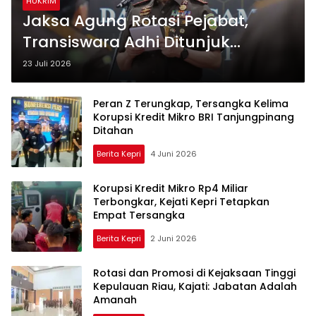
HUKRIM
Jaksa Agung Rotasi Pejabat,
Transiswara Adhi Ditunjuk
sebagai Kajati Kepri
23 Juli 2026
Peran Z Terungkap, Tersangka Kelima
Korupsi Kredit Mikro BRI Tanjungpinang
Ditahan
Berita Kepri
4 Juni 2026
Korupsi Kredit Mikro Rp4 Miliar
Terbongkar, Kejati Kepri Tetapkan
Empat Tersangka
Berita Kepri
2 Juni 2026
Rotasi dan Promosi di Kejaksaan Tinggi
Kepulauan Riau, Kajati: Jabatan Adalah
Amanah