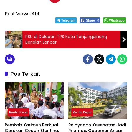
Post Views:
414
Telegram
Whatsapp
Share
0
PSU di Delapan TPS Kota Tanjungpinang
Berjalan Lancar
Pos Terkait
Berita Kepri
Berita Kepri
Pemkab Karimun Perkuat
Pelayanan Kesehatan Jadi
Gerakan Cegah Stunting,
Prioritas, Gubernur Ansar