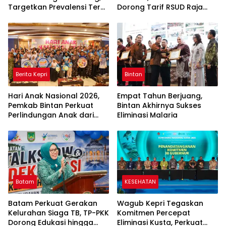
Targetkan Prevalensi Terus
Dorong Tarif RSUD Raja
Turun
Ahmad Tabib Berbasis
Biaya Riil
Berita Kepri
Bintan
Hari Anak Nasional 2026,
Empat Tahun Berjuang,
Pemkab Bintan Perkuat
Bintan Akhirnya Sukses
Perlindungan Anak dari
Eliminasi Malaria
Kekerasan hingga
Ancaman Digital
Batam
KESEHATAN
Batam Perkuat Gerakan
Wagub Kepri Tegaskan
Kelurahan Siaga TB, TP-PKK
Komitmen Percepat
Dorong Edukasi hingga
Eliminasi Kusta, Perkuat