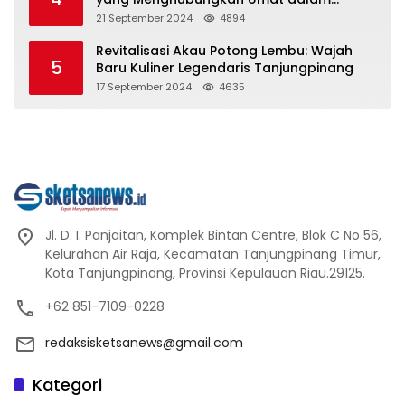
Spiritualitas dan Kebersamaan dalam
21 September 2024
4894
Agama Buddha
Revitalisasi Akau Potong Lembu: Wajah
5
Baru Kuliner Legendaris Tanjungpinang
17 September 2024
4635
Jl. D. I. Panjaitan, Komplek Bintan Centre, Blok C No 56,
Kelurahan Air Raja, Kecamatan Tanjungpinang Timur,
Kota Tanjungpinang, Provinsi Kepulauan Riau.29125.
+62 851-7109-0228
redaksisketsanews@gmail.com
Kategori