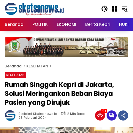
Langsung
content
ke
konten
Beranda
POLITIK
EKONOMI
Berita Kepri
HUKRI
Beranda
KESEHATAN
KESEHATAN
Rumah Singgah Kepri di Jakarta,
Solusi Meringankan Beban Biaya
Pasien yang Dirujuk
414
Redaksi Sketsanews.id
2 Min Baca
23 Februari 2024