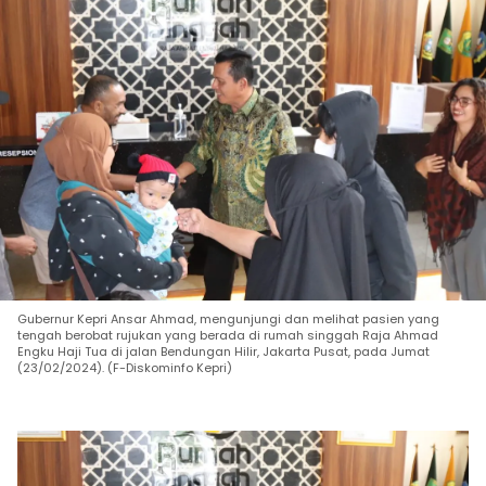
Gubernur Kepri Ansar Ahmad, mengunjungi dan melihat pasien yang
tengah berobat rujukan yang berada di rumah singgah Raja Ahmad
Engku Haji Tua di jalan Bendungan Hilir, Jakarta Pusat, pada Jumat
(23/02/2024). (F-Diskominfo Kepri)