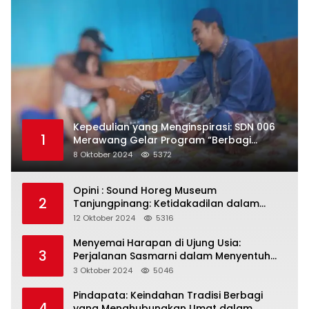
Kepedulian yang Menginspirasi: SDN 006
1
Merawang Gelar Program “Berbagi
Segenggam Beras”
8 Oktober 2024
5372
Opini : Sound Horeg Museum
2
Tanjungpinang: Ketidakadilan dalam
Representasi
12 Oktober 2024
5316
Menyemai Harapan di Ujung Usia:
3
Perjalanan Sasmarni dalam Menyentuh
Hati dan Jiwa
3 Oktober 2024
5046
Pindapata: Keindahan Tradisi Berbagi
4
yang Menghubungkan Umat dalam