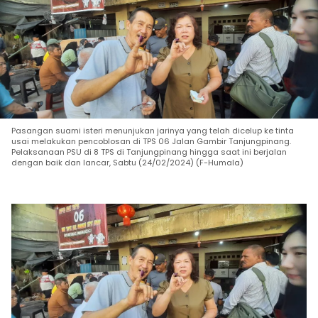
Pasangan suami isteri menunjukan jarinya yang telah dicelup ke tinta
usai melakukan pencoblosan di TPS 06 Jalan Gambir Tanjungpinang.
Pelaksanaan PSU di 8 TPS di Tanjungpinang hingga saat ini berjalan
dengan baik dan lancar, Sabtu (24/02/2024) (F-Humala)