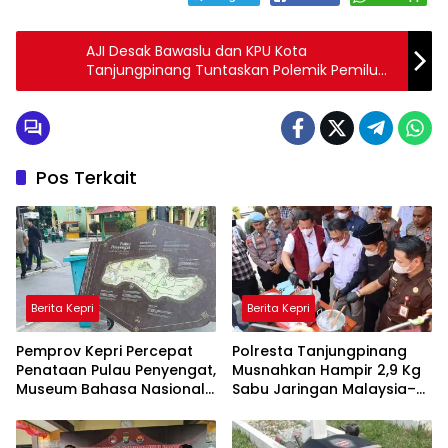
AJI Desak Bawaslu dan KPU Kota
Tanjungpinang Tuntaskan Polemik Pemilu
Dengan Profesional
Pos Terkait
Berita Kepri
Berita Kepri
Pemprov Kepri Percepat
Polresta Tanjungpinang
Penataan Pulau Penyengat,
Musnahkan Hampir 2,9 Kg
Museum Bahasa Nasional
Sabu Jaringan Malaysia–
Ditarget Rampung 2028
Indonesia, Selamatkan
Ribuan Jiwa