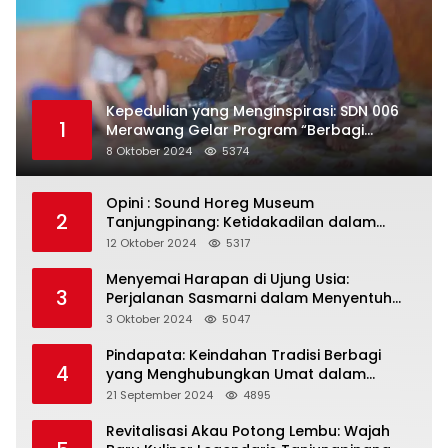
Kepedulian yang Menginspirasi: SDN 006
1
Merawang Gelar Program “Berbagi
Segenggam Beras”
8 Oktober 2024
5374
Opini : Sound Horeg Museum
2
Tanjungpinang: Ketidakadilan dalam
Representasi
12 Oktober 2024
5317
Menyemai Harapan di Ujung Usia:
3
Perjalanan Sasmarni dalam Menyentuh
Hati dan Jiwa
3 Oktober 2024
5047
Pindapata: Keindahan Tradisi Berbagi
4
yang Menghubungkan Umat dalam
Spiritualitas dan Kebersamaan dalam
21 September 2024
4895
Agama Buddha
Revitalisasi Akau Potong Lembu: Wajah