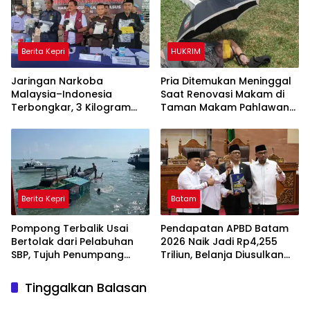
Berita Kepri
HUKRIM
Jaringan Narkoba
Pria Ditemukan Meninggal
Malaysia–Indonesia
Saat Renovasi Makam di
Terbongkar, 3 Kilogram
Taman Makam Pahlawan
Sabu Gagal Masuk Jambi
Tanjungpinang
Lewat Tanjungpinang
Berita Kepri
Batam
Pompong Terbalik Usai
Pendapatan APBD Batam
Bertolak dari Pelabuhan
2026 Naik Jadi Rp4,255
SBP, Tujuh Penumpang
Triliun, Belanja Diusulkan
Selamat Berkat Aksi Cepat
Tembus Rp4,508 Triliun
Satpolairud dan KPLP
Tinggalkan Balasan