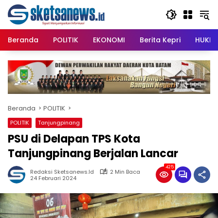
Langsung
content
ke
konten
Beranda
POLITIK
EKONOMI
Berita Kepri
HUKRI
Beranda
POLITIK
POLITIK
Tanjungpinang
PSU di Delapan TPS Kota
Tanjungpinang Berjalan Lancar
425
Redaksi Sketsanews.id
2 Min Baca
24 Februari 2024