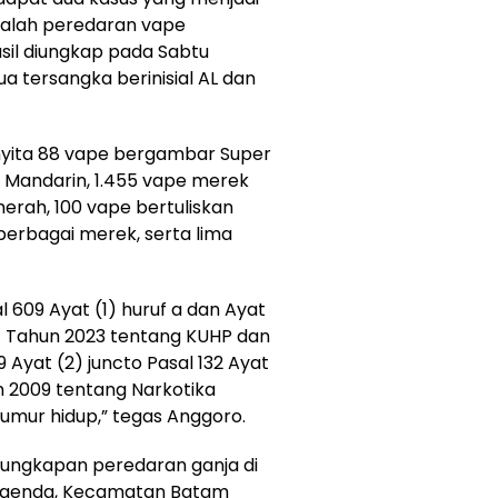
dalah peredaran vape
il diungkap pada Sabtu
a tersangka berinisial AL dan
nyita 88 vape bergambar Super
 Mandarin, 1.455 vape merek
erah, 100 vape bertuliskan
 berbagai merek, serta lima
l 609 Ayat (1) huruf a dan Ayat
1 Tahun 2023 tentang KUHP dan
19 Ayat (2) juncto Pasal 132 Ayat
 2009 tentang Narkotika
mur hidup,” tegas Anggoro.
gungkapan peredaran ganja di
Legenda, Kecamatan Batam