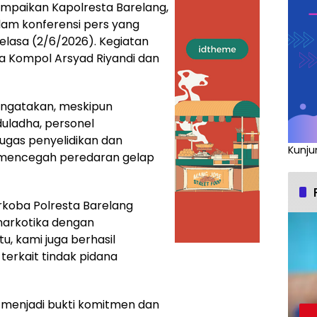
ampaikan Kapolresta Barelang,
am konferensi pers yang
Selasa (2/6/2026). Kegiatan
ba Kompol Arsyad Riyandi dan
ngatakan, meskipun
uladha, personel
ugas penyelidikan dan
Kunju
 mencegah peredaran gelap
rkoba Polresta Barelang
narkotika dengan
u, kami juga berhasil
terkait tindak pidana
 menjadi bukti komitmen dan