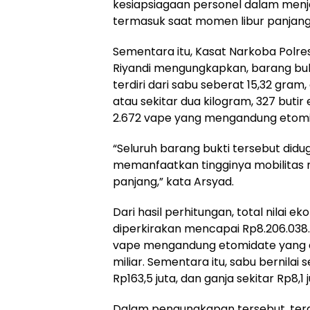
kesiapsiagaan personel dalam men
termasuk saat momen libur panjang
Sementara itu, Kasat Narkoba Polr
Riyandi mengungkapkan, barang buk
terdiri dari sabu seberat 15,32 gram
atau sekitar dua kilogram, 327 butir
2.672 vape yang mengandung etomi
“Seluruh barang bukti tersebut did
memanfaatkan tingginya mobilitas 
panjang,” kata Arsyad.
Dari hasil perhitungan, total nilai e
diperkirakan mencapai Rp8.206.038.0
vape mengandung etomidate yang d
miliar. Sementara itu, sabu bernilai se
Rp163,5 juta, dan ganja sekitar Rp8,1 j
Dalam pengungkapan tersebut, terd