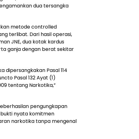
i mengamankan dua tersangka
kan metode controlled
g terlibat. Dari hasil operasi,
man JNE, dua kotak kardus
erta ganja dengan berat sekitar
a dipersangkakan Pasal 114
uncto Pasal 132 Ayat (1)
9 tentang Narkotika,”
keberhasilan pengungkapan
 bukti nyata komitmen
aran narkotika tanpa mengenal