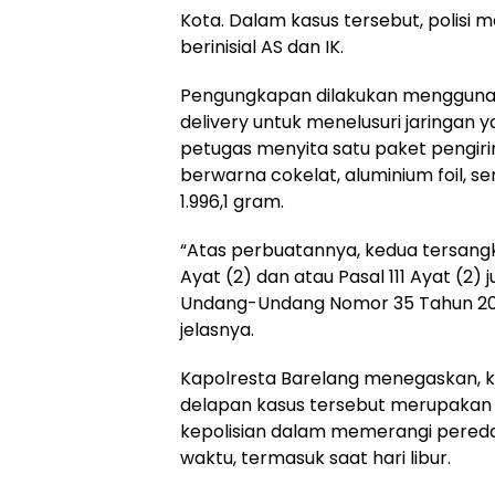
Kota. Dalam kasus tersebut, polis
berinisial AS dan IK.
Pengungkapan dilakukan mengguna
delivery untuk menelusuri jaringan yan
petugas menyita satu paket pengiri
berwarna cokelat, aluminium foil, s
1.996,1 gram.
“Atas perbuatannya, kedua tersangk
Ayat (2) dan atau Pasal 111 Ayat (2) j
Undang-Undang Nomor 35 Tahun 200
jelasnya.
Kapolresta Barelang menegaskan, 
delapan kasus tersebut merupakan
kepolisian dalam memerangi pered
waktu, termasuk saat hari libur.