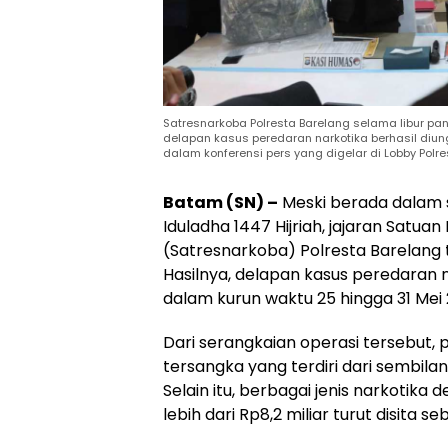
Satresnarkoba Polresta Barelang selama libur pan
delapan kasus peredaran narkotika berhasil diun
dalam konferensi pers yang digelar di Lobby Polre
Batam (SN) –
Meski berada dalam s
Iduladha 1447 Hijriah, jajaran Satua
(Satresnarkoba) Polresta Barelang 
Hasilnya, delapan kasus peredaran n
dalam kurun waktu 25 hingga 31 Mei 
Dari serangkaian operasi tersebut,
tersangka yang terdiri dari sembila
Selain itu, berbagai jenis narkotika
lebih dari Rp8,2 miliar turut disita s