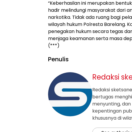
“Keberhasilan ini merupakan bentu
hadir melindungi masyarakat dari 
narkotika. Tidak ada ruang bagi pela
wilayah hukum Polresta Barelang. K
penegakan hukum secara tegas da
menjaga keamanan serta masa depa
(***)
Penulis
Redaksi sk
Redaksi sketsanew
bertugas mengh
menyunting, dan 
kepentingan publ
khususnya di wil