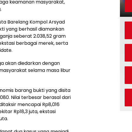
jaga keamanan masyarakat,
.
esta Barelang Kompol Arsyad
ti yang berhasil diamankan
, ganja seberat 2.038,52 gram
 ekstasi berbagai merek, serta
date.
uga akan diedarkan dengan
masyarakat selama masa libur
konomis barang bukti yang disita
80. Nilai terbesar berasal dari
itaksir mencapai Rp8,016
kitar Rp18,3 juta, ekstasi
uta.
apat dua kasus yang menjadi