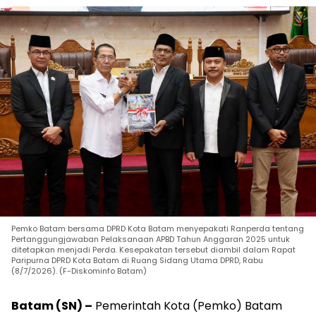
Pemko Batam bersama DPRD Kota Batam menyepakati Ranperda tentang
Pertanggungjawaban Pelaksanaan APBD Tahun Anggaran 2025 untuk
ditetapkan menjadi Perda. Kesepakatan tersebut diambil dalam Rapat
Paripurna DPRD Kota Batam di Ruang Sidang Utama DPRD, Rabu
(8/7/2026). (F-Diskominfo Batam)
Batam (SN) –
Pemerintah Kota (Pemko) Batam