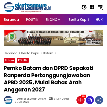
Langsung
content
ke
konten
Beranda
POLITIK
EKONOMI
Berita Kepri
HUKRI
Beranda
Berita Kepri
Batam
Batam
POLITIK
Pemko Batam dan DPRD Sepakati
Ranperda Pertanggungjawaban
APBD 2025, Mulai Bahas Arah
Anggaran 2027
104
Redaksi Sketsanews.id
3 Min Baca
9 Juli 2026