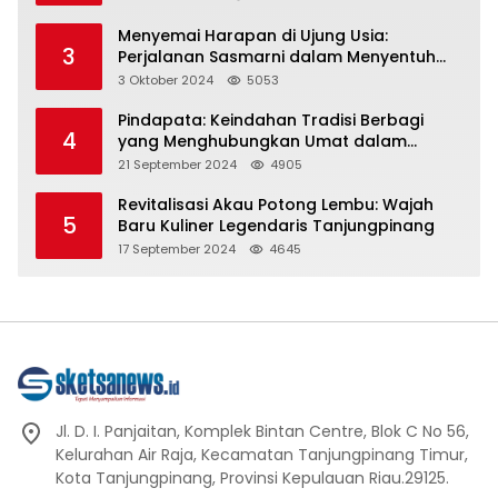
Menyemai Harapan di Ujung Usia:
3
Perjalanan Sasmarni dalam Menyentuh
Hati dan Jiwa
3 Oktober 2024
5053
Pindapata: Keindahan Tradisi Berbagi
4
yang Menghubungkan Umat dalam
Spiritualitas dan Kebersamaan dalam
21 September 2024
4905
Agama Buddha
Revitalisasi Akau Potong Lembu: Wajah
5
Baru Kuliner Legendaris Tanjungpinang
17 September 2024
4645
Jl. D. I. Panjaitan, Komplek Bintan Centre, Blok C No 56,
Kelurahan Air Raja, Kecamatan Tanjungpinang Timur,
Kota Tanjungpinang, Provinsi Kepulauan Riau.29125.