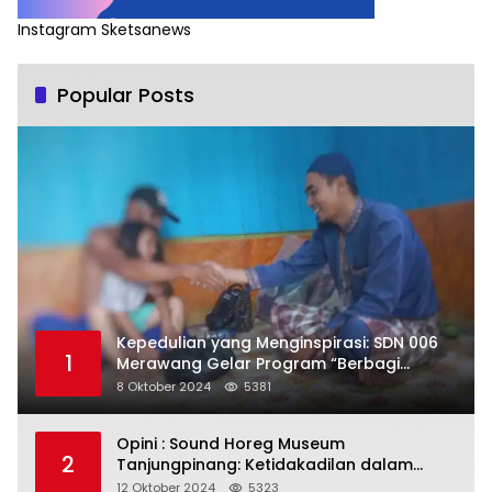
Instagram Sketsanews
Popular Posts
Kepedulian yang Menginspirasi: SDN 006
1
Merawang Gelar Program “Berbagi
Segenggam Beras”
8 Oktober 2024
5381
Opini : Sound Horeg Museum
2
Tanjungpinang: Ketidakadilan dalam
Representasi
12 Oktober 2024
5323