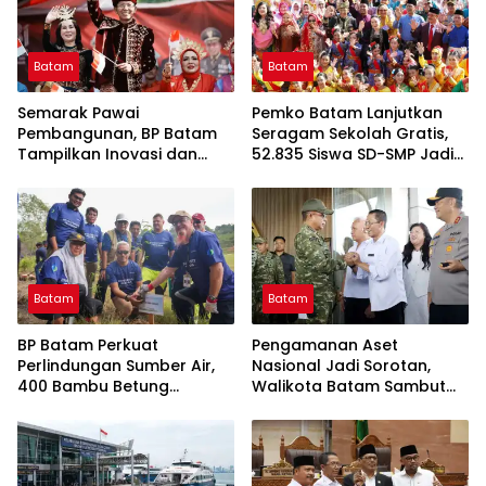
Batam
Batam
Semarak Pawai
Pemko Batam Lanjutkan
Pembangunan, BP Batam
Seragam Sekolah Gratis,
Tampilkan Inovasi dan
52.835 Siswa SD-SMP Jadi
Peran Strategis untuk
Penerima
Kemajuan Batam
Batam
Batam
BP Batam Perkuat
Pengamanan Aset
Perlindungan Sumber Air,
Nasional Jadi Sorotan,
400 Bambu Betung
Walikota Batam Sambut
Ditanam di Bendungan Sei
Kunjungan Panglima TNI di
Nongsa
Kepri