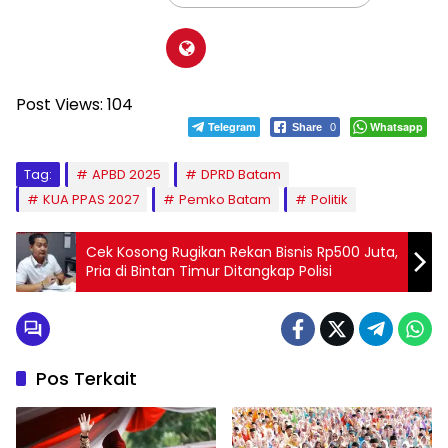
Post Views:
104
Telegram
Whatsapp
Share
0
Tag:
APBD 2025
DPRD Batam
KUA PPAS 2027
Pemko Batam
Politik
Cek Kosong Rugikan Rekan Bisnis Rp500 Juta,
Pria di Bintan Timur Ditangkap Polisi
Pos Terkait