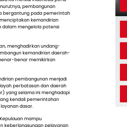
enurutnya, pembangunan
ya bergantung pada pemerintah
k menciptakan kemandirian
 dalam mengelola potensi
juan, menghadirkan undang-
embangun kemandirian daerah-
benar-benar memikirkan
dirian pembangunan menjadi
ilayah perbatasan dan daerah
uar) yang selama ini menghadapi
tang kendali pemerintahan
layanan dasar.
ah Kepulauan mampu
in keberlangsungan pelayanan