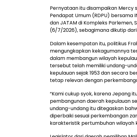
Pernyataan itu disampaikan Mercy
Pendapat Umum (RDPU) bersama IN
dan JATAM di Kompleks Parlemen, S
(6/7/2026), sebagimana dikutip dari
Dalam kesempatan itu, politikus Fra
mengungkapkan kekagumannya te
dalam membangun wilayah kepulaua
tersebut telah memiliki undang-u
kepulauan sejak 1953 dan secara be
tetap relevan dengan perkembang
“Kami cukup syok, karena Jepang i
pembangunan daerah kepulauan seja
undang-undang itu ditegaskan bahwa
diperbaiki sesuai perkembangan zam
karakteristik pertumbuhan wilayah k
Legislator dari daerah pemilihan Mal