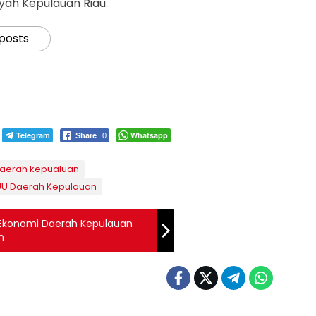
ayah Kepulauan Riau.
 posts
Telegram
Whatsapp
Share
0
Daerah kepualuan
UU Daerah Kepulauan
Ekonomi Daerah Kepulauan
n