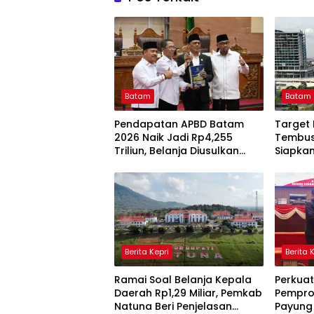
Batam
Batam
Pendapatan APBD Batam
Target
2026 Naik Jadi Rp4,255
Tembus
Triliun, Belanja Diusulkan
Siapka
Tembus Rp4,508 Triliun
2026 u
Investa
Berita Kepri
Berita 
Ramai Soal Belanja Kepala
Perkua
Daerah Rp1,29 Miliar, Pemkab
Pempro
Natuna Beri Penjelasan
Payung