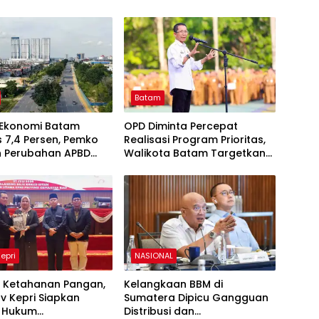
Batam
 Ekonomi Batam
OPD Diminta Percepat
 7,4 Persen, Pemko
Realisasi Program Prioritas,
n Perubahan APBD
Walikota Batam Targetkan
ntuk Percepat
Capaian di Atas 50 Persen
si dan Infrastruktur
Kepri
NASIONAL
t Ketahanan Pangan,
Kelangkaan BBM di
v Kepri Siapkan
Sumatera Dipicu Gangguan
 Hukum
Distribusi dan