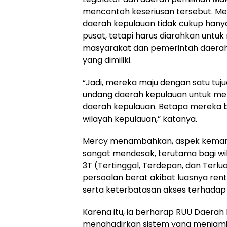
mencontoh keseriusan tersebut. M
daerah kepulauan tidak cukup han
pusat, tetapi harus diarahkan untu
masyarakat dan pemerintah daerah
yang dimiliki.
“Jadi, mereka maju dengan satu tu
undang daerah kepulauan untuk m
daerah kepulauan. Betapa mereka 
wilayah kepulauan,” katanya.
Mercy menambahkan, aspek keman
sangat mendesak, terutama bagi w
3T (Tertinggal, Terdepan, dan Terl
persoalan berat akibat luasnya ren
serta keterbatasan akses terhadap 
Karena itu, ia berharap RUU Daer
menghadirkan sistem yang menjam