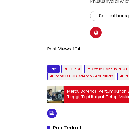
khususnya di wil
See author's
Post Views:
104
Tag:
DPR RI
Ketua Pansus RUU 
Pansus UUD Daerah Kepualuan
R
Mercy Barends: Pertumbuhan 
Tinggi, Tapi Rakyat Tetap Miski
Pos Terkait