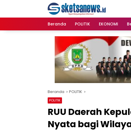
Langsung
content
ke
konten
Beranda
POLITIK
EKONOMI
Be
Beranda
POLITIK
POLITIK
RUU Daerah Kepula
Nyata bagi Wilay