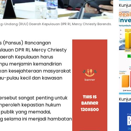
Kunju
-Undang (RUU) Daerah Kepulauan DPR RI, Mercy Chriesty Barends.
us (Pansus) Rancangan
auan DPR RI, Mercy Chriesty
aerah Kepulauan harus
mpu menjamin kemandirian
kan kesejahteraan masyarakat
lau-pulau kecil dan kawasan
tersebut sangat penting untuk
Kunju
peroleh kepastian hukum
publik yang memadai,
g selama ini menjadi hambatan