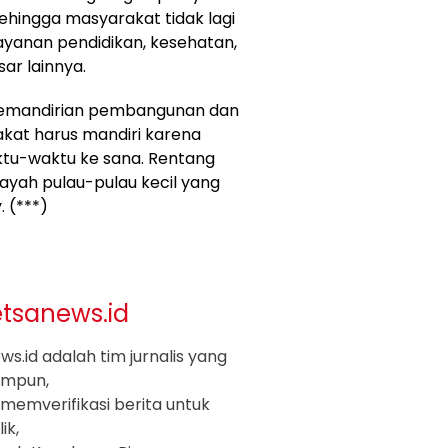
sehingga masyarakat tidak lagi
yanan pendidikan, kesehatan,
ar lainnya.
kemandirian pembangunan dan
kat harus mandiri karena
ktu-waktu ke sana. Rentang
layah pulau-pulau kecil yang
. (***)
etsanews.id
s.id adalah tim jurnalis yang
impun,
memverifikasi berita untuk
ik,