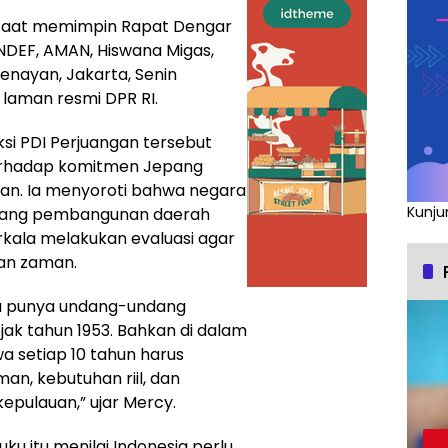
 saat memimpin Rapat Dengar
DEF, AMAN, Hiswana Migas,
enayan, Jakarta, Senin
 laman resmi DPR RI.
ksi PDI Perjuangan tersebut
rhadap komitmen Jepang
n. Ia menyoroti bahwa negara
Kunju
ndang pembangunan daerah
rkala melakukan evaluasi agar
an zaman.
tu punya undang-undang
k tahun 1953. Bahkan di dalam
 setiap 10 tahun harus
an, kebutuhan riil, dan
epulauan,” ujar Mercy.
uku itu menilai Indonesia perlu