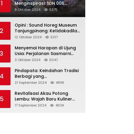
1
Menginspirasi: SDN 006
Merawang Gelar Program
8 Oktober 2024
5375
“Berbagi Segenggam Beras”
Opini : Sound Horeg Museum
2
Tanjungpinang: Ketidakadilan
dalam Representasi
12 Oktober 2024
5317
Menyemai Harapan di Ujung
3
Usia: Perjalanan Sasmarni
dalam Menyentuh Hati dan
3 Oktober 2024
5047
Jiwa
Pindapata: Keindahan Tradisi
4
Berbagi yang
Menghubungkan Umat dalam
21 September 2024
4898
Spiritualitas dan
Kebersamaan dalam Agama
Revitalisasi Akau Potong
5
Buddha
Lembu: Wajah Baru Kuliner
Legendaris Tanjungpinang
17 September 2024
4639