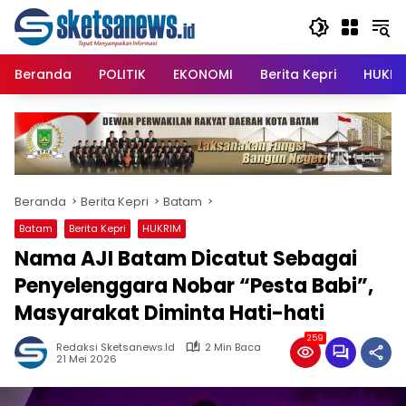
Langsung
content
ke
konten
Beranda
POLITIK
EKONOMI
Berita Kepri
HUKRI
Beranda
Berita Kepri
Batam
Batam
Berita Kepri
HUKRIM
Nama AJI Batam Dicatut Sebagai
Penyelenggara Nobar “Pesta Babi”,
Masyarakat Diminta Hati-hati
259
Redaksi Sketsanews.id
2 Min Baca
21 Mei 2026