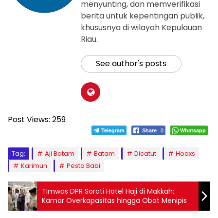
menyunting, dan memverifikasi
berita untuk kepentingan publik,
khususnya di wilayah Kepulauan
Riau.
See author's posts
Post Views:
259
Telegram
Whatsapp
Share
0
Tag:
Aji Batam
Batam
Dicatut
Hoaxs
Karimun
Pesta Babi
Timwas DPR Soroti Hotel Haji di Makkah:
Kamar Overkapasitas hingga Obat Menipis