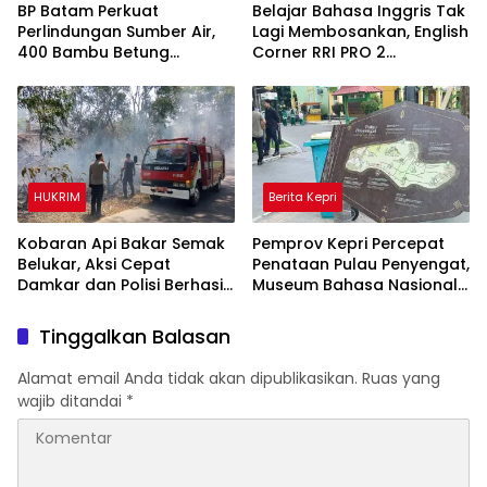
BP Batam Perkuat
Belajar Bahasa Inggris Tak
Perlindungan Sumber Air,
Lagi Membosankan, English
400 Bambu Betung
Corner RRI PRO 2
Ditanam di Bendungan Sei
Tanjungpinang Hadirkan
Nongsa
Suasana Interaktif
HUKRIM
Berita Kepri
Kobaran Api Bakar Semak
Pemprov Kepri Percepat
Belukar, Aksi Cepat
Penataan Pulau Penyengat,
Damkar dan Polisi Berhasil
Museum Bahasa Nasional
Jinakkan Api
Ditarget Rampung 2028
Tinggalkan Balasan
Alamat email Anda tidak akan dipublikasikan.
Ruas yang
wajib ditandai
*