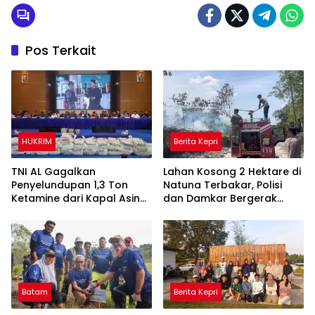
Pos Terkait
HUKRIM
Berita Kepri
TNI AL Gagalkan
Lahan Kosong 2 Hektare di
Penyelundupan 1,3 Ton
Natuna Terbakar, Polisi
Ketamine dari Kapal Asing
dan Damkar Bergerak
di Batam
Cepat Cegah Api Meluas
Batam
Berita Kepri