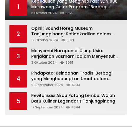
Kepedulian yang Menginspirasi: SDN 006
1
Merawang Gelar Program “Berbagi
Segenggam Beras”
8 Oktober 2024
5379
Opini : Sound Horeg Museum
2
Tanjungpinang: Ketidakadilan dalam
Representasi
12 Oktober 2024
5321
Menyemai Harapan di Ujung Usia:
3
Perjalanan Sasmarni dalam Menyentuh
Hati dan Jiwa
3 Oktober 2024
5051
Pindapata: Keindahan Tradisi Berbagi
4
yang Menghubungkan Umat dalam
Spiritualitas dan Kebersamaan dalam
21 September 2024
4903
Agama Buddha
Revitalisasi Akau Potong Lembu: Wajah
5
Baru Kuliner Legendaris Tanjungpinang
17 September 2024
4644