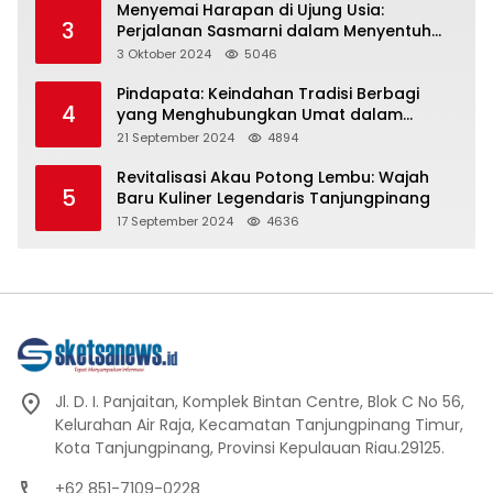
Menyemai Harapan di Ujung Usia:
3
Perjalanan Sasmarni dalam Menyentuh
Hati dan Jiwa
3 Oktober 2024
5046
Pindapata: Keindahan Tradisi Berbagi
4
yang Menghubungkan Umat dalam
Spiritualitas dan Kebersamaan dalam
21 September 2024
4894
Agama Buddha
Revitalisasi Akau Potong Lembu: Wajah
5
Baru Kuliner Legendaris Tanjungpinang
17 September 2024
4636
Jl. D. I. Panjaitan, Komplek Bintan Centre, Blok C No 56,
Kelurahan Air Raja, Kecamatan Tanjungpinang Timur,
Kota Tanjungpinang, Provinsi Kepulauan Riau.29125.
+62 851-7109-0228