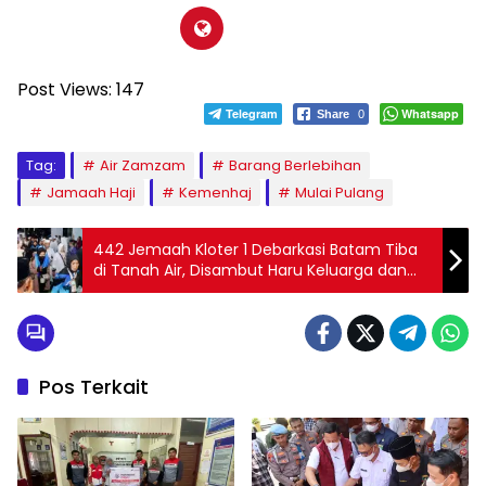
Post Views:
147
Telegram
Whatsapp
Share
0
Tag:
Air Zamzam
Barang Berlebihan
Jamaah Haji
Kemenhaj
Mulai Pulang
442 Jemaah Kloter 1 Debarkasi Batam Tiba
di Tanah Air, Disambut Haru Keluarga dan
Pemerintah
Pos Terkait