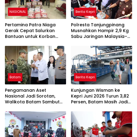
NASIONAL
Berita Kepri
Pertamina Patra Niaga
Polresta Tanjungpinang
Gerak Cepat Salurkan
Musnahkan Hampir 2,9 Kg
Bantuan untuk Korban
Sabu Jaringan Malaysia–
Banjir di Padang
Indonesia, Selamatkan
Ribuan Jiwa
Batam
Berita Kepri
Pengamanan Aset
Kunjungan Wisman ke
Nasional Jadi Sorotan,
Kepri Juni 2026 Turun 3,82
Walikota Batam Sambut
Persen, Batam Masih Jadi
Kunjungan Panglima TNI di
Gerbang Utama
Kepri
Wisatawan Mancanegara