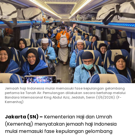
Jemaah haji Indonesia mulai memasuki fase kepulangan gelombang
pertama ke Tanah Air. Pemulangan dilakukan secara bertahap melalui
Bandara Internasional King Abdul Aziz, Jeddah, Senin (1/6/2026). (F-
Kemenhaj)
Jakarta (SN) –
Kementerian Haji dan Umrah
(Kemenhaj) menyatakan jemaah haji Indonesia
mulai memasuki fase kepulangan gelombang