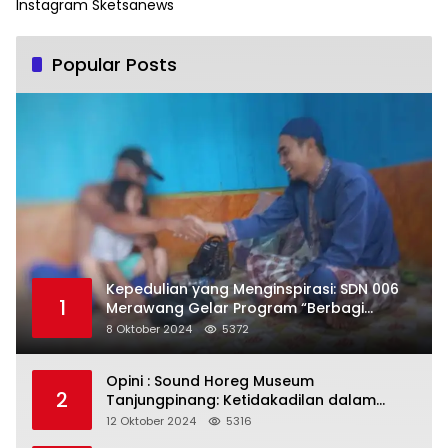
Instagram Sketsanews
Popular Posts
Kepedulian yang Menginspirasi: SDN 006
1
Merawang Gelar Program “Berbagi
Segenggam Beras”
8 Oktober 2024
5372
Opini : Sound Horeg Museum
2
Tanjungpinang: Ketidakadilan dalam
Representasi
12 Oktober 2024
5316