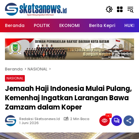
Langsung
content
ke
konten
Beranda
POLITIK
EKONOMI
Berita Kepri
HUKRI
Beranda
NASIONAL
NASIONAL
Jemaah Haji Indonesia Mulai Pulang,
Kemenhaj Ingatkan Larangan Bawa
Zamzam dalam Koper
147
Redaksi Sketsanews.id
2 Min Baca
1 Juni 2026