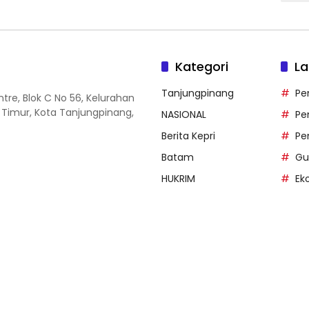
Kategori
La
Tanjungpinang
Pe
entre, Blok C No 56, Kelurahan
 Timur, Kota Tanjungpinang,
NASIONAL
Pe
Berita Kepri
Pe
Batam
Gu
HUKRIM
Ek