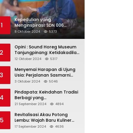
Kepedulian yang
1
Menginspirasi: SDN 006
Merawang Gelar Program
8 Oktober 2024
5373
“Berbagi Segenggam Beras”
Opini : Sound Horeg Museum
2
Tanjungpinang: Ketidakadilan
dalam Representasi
12 Oktober 2024
5317
Menyemai Harapan di Ujung
3
Usia: Perjalanan Sasmarni
dalam Menyentuh Hati dan
3 Oktober 2024
5046
Jiwa
Pindapata: Keindahan Tradisi
4
Berbagi yang
Menghubungkan Umat dalam
21 September 2024
4894
Spiritualitas dan
Kebersamaan dalam Agama
Revitalisasi Akau Potong
5
Buddha
Lembu: Wajah Baru Kuliner
Legendaris Tanjungpinang
17 September 2024
4636