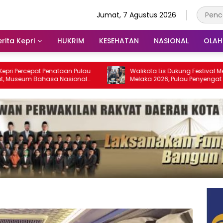
Jumat, 7 Agustus 2026
rita Kepri
HUKRIM
KESEHATAN
NASIONAL
OLA
at Penataan Pulau
Walikota Lis Dukung Festival Media Selat
Bahasa Nasional
Melaka 2026, Pulau Penyengat Disiapkan
028
Jadi Etalase Budaya Melayu