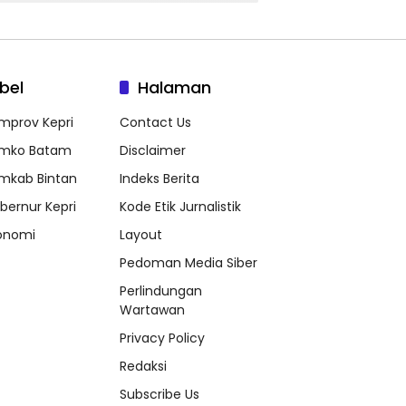
bel
Halaman
mprov Kepri
Contact Us
mko Batam
Disclaimer
mkab Bintan
Indeks Berita
bernur Kepri
Kode Etik Jurnalistik
onomi
Layout
Pedoman Media Siber
Perlindungan
Wartawan
Privacy Policy
Redaksi
Subscribe Us