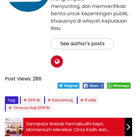
menyunting, dan memverifikasi
berita untuk kepentingan publik,
khususnya di wilayah Kepulauan
Riau.
See author's posts
Post Views:
286
Telegram
Whatsapp
Share
0
Tag:
DPR RI
Kemenhaj
Politik
Timwas Haji DPR RI
Sannipata Waisak Permabudhi Kepri,
Momentum Menebar Cinta Kasih dan
Memperkuat Toleransi