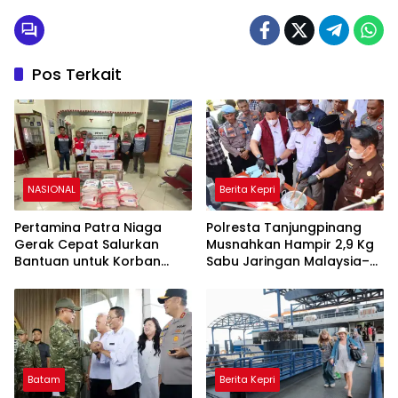
Pos Terkait
NASIONAL
Berita Kepri
Pertamina Patra Niaga
Polresta Tanjungpinang
Gerak Cepat Salurkan
Musnahkan Hampir 2,9 Kg
Bantuan untuk Korban
Sabu Jaringan Malaysia–
Banjir di Padang
Indonesia, Selamatkan
Ribuan Jiwa
Batam
Berita Kepri