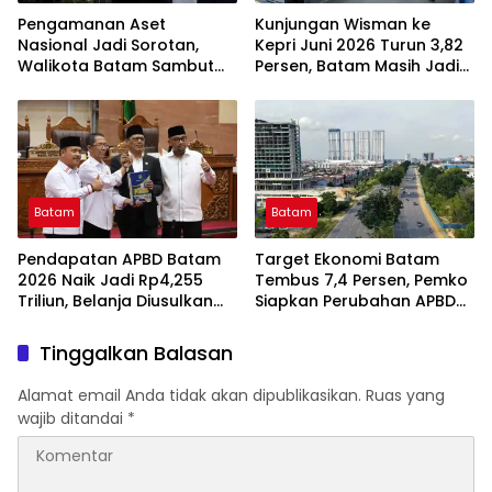
Pengamanan Aset
Kunjungan Wisman ke
Nasional Jadi Sorotan,
Kepri Juni 2026 Turun 3,82
Walikota Batam Sambut
Persen, Batam Masih Jadi
Kunjungan Panglima TNI di
Gerbang Utama
Kepri
Wisatawan Mancanegara
Batam
Batam
Pendapatan APBD Batam
Target Ekonomi Batam
2026 Naik Jadi Rp4,255
Tembus 7,4 Persen, Pemko
Triliun, Belanja Diusulkan
Siapkan Perubahan APBD
Tembus Rp4,508 Triliun
2026 untuk Percepat
Investasi dan Infrastruktur
Tinggalkan Balasan
Alamat email Anda tidak akan dipublikasikan.
Ruas yang
wajib ditandai
*