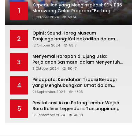
Kepedulian yang Menginspirasi: SDN 006
1
Merawang Gelar Program “Berbagi
Segenggam Beras”
8 Oktober 2024
5374
Opini : Sound Horeg Museum
2
Tanjungpinang: Ketidakadilan dalam
Representasi
12 Oktober 2024
5317
Menyemai Harapan di Ujung Usia:
3
Perjalanan Sasmarni dalam Menyentuh
Hati dan Jiwa
3 Oktober 2024
5047
Pindapata: Keindahan Tradisi Berbagi
4
yang Menghubungkan Umat dalam
Spiritualitas dan Kebersamaan dalam
21 September 2024
4895
Agama Buddha
Revitalisasi Akau Potong Lembu: Wajah
5
Baru Kuliner Legendaris Tanjungpinang
17 September 2024
4638