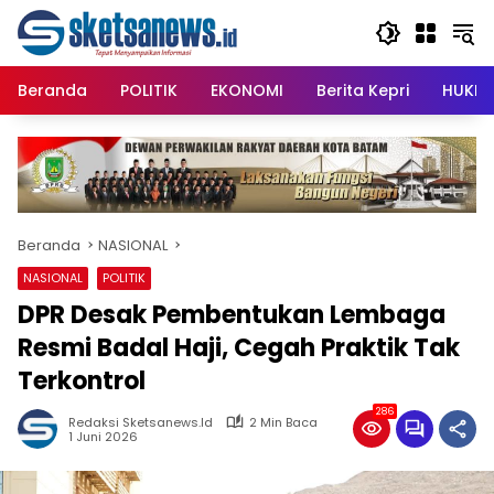
Langsung
content
ke
konten
Beranda
POLITIK
EKONOMI
Berita Kepri
HUKRI
Beranda
NASIONAL
NASIONAL
POLITIK
DPR Desak Pembentukan Lembaga
Resmi Badal Haji, Cegah Praktik Tak
Terkontrol
286
Redaksi Sketsanews.id
2 Min Baca
1 Juni 2026