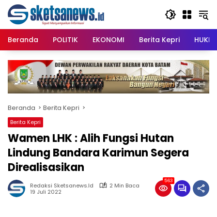
Langsung
content
ke
konten
Beranda
POLITIK
EKONOMI
Berita Kepri
HUKRI
Beranda
Berita Kepri
Berita Kepri
Wamen LHK : Alih Fungsi Hutan
Lindung Bandara Karimun Segera
Direalisasikan
563
Redaksi Sketsanews.id
2 Min Baca
19 Juli 2022