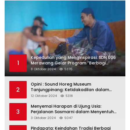
Kepedulian yang Menginspirasi: SDN 006
1
Merawang Gelar Program “Berbagi
Segenggam Beras”
8 Oktober 2024
5376
Opini : Sound Horeg Museum
2
Tanjungpinang: Ketidakadilan dalam
Representasi
12 Oktober 2024
5318
Menyemai Harapan di Ujung Usia:
3
Perjalanan Sasmarni dalam Menyentuh
Hati dan Jiwa
3 Oktober 2024
5047
Pindapata: Keindahan Tradisi Berbagi