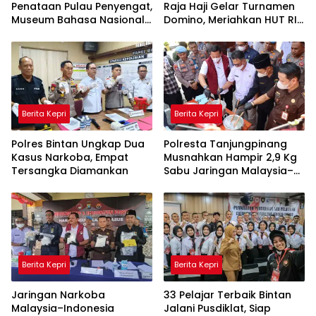
Penataan Pulau Penyengat,
Raja Haji Gelar Turnamen
Museum Bahasa Nasional
Domino, Meriahkan HUT RI
Ditarget Rampung 2028
ke-81 di Lingga
Berita Kepri
Berita Kepri
Polres Bintan Ungkap Dua
Polresta Tanjungpinang
Kasus Narkoba, Empat
Musnahkan Hampir 2,9 Kg
Tersangka Diamankan
Sabu Jaringan Malaysia–
Indonesia, Selamatkan
Ribuan Jiwa
Berita Kepri
Berita Kepri
Jaringan Narkoba
33 Pelajar Terbaik Bintan
Malaysia–Indonesia
Jalani Pusdiklat, Siap