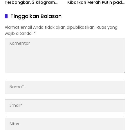
Terbongkar, 3 Kilogram
Kibarkan Merah Putih pada
Sabu Gagal Masuk Jambi
HUT RI ke-81
Lewat Tanjungpinang
Tinggalkan Balasan
Alamat email Anda tidak akan dipublikasikan.
Ruas yang
wajib ditandai
*