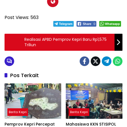
Post Views:
563
Telegram
Whatsapp
Share
0
Realisasi APBD Pemprov Kepri Baru Rp1,575
Triliun
Pos Terkait
Berita Kepri
Berita Kepri
Pemprov Kepri Percepat
Mahasiswa KKN STISIPOL