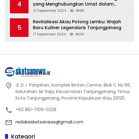
4
yang Menghubungkan Umat dalam
Spiritualitas dan Kebersamaan dalam
21 September 2024
4898
Agama Buddha
Revitalisasi Akau Potong Lembu: Wajah
5
Baru Kuliner Legendaris Tanjungpinang
17 September 2024
4639
Jl. D. I. Panjaitan, Komplek Bintan Centre, Blok C No 56,
Kelurahan Air Raja, Kecamatan Tanjungpinang Timur,
Kota Tanjungpinang, Provinsi Kepulauan Riau.29125.
+62 851-7109-0228
redaksisketsanews@gmail.com
Kategori