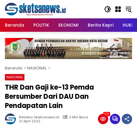
Langsung
content
ke
konten
Beranda
POLITIK
EKONOMI
Berita Kepri
HUKRI
Beranda
NASIONAL
NASIONAL
THR Dan Gaji ke-13 Pemda
Bersumber Dari DAU Dan
Pendapatan Lain
572
Redaksi Sketsanews.id
3 Min Baca
21 April 2022