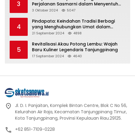
3
Perjalanan Sasmarni dalam Menyentuh
Hati dan Jiwa
3 Oktober 2024
5047
Pindapata: Keindahan Tradisi Berbagi
4
yang Menghubungkan Umat dalam
Spiritualitas dan Kebersamaan dalam
21 September 2024
4898
Agama Buddha
Revitalisasi Akau Potong Lembu: Wajah
5
Baru Kuliner Legendaris Tanjungpinang
17 September 2024
4640
Jl. D. I. Panjaitan, Komplek Bintan Centre, Blok C No 56,
Kelurahan Air Raja, Kecamatan Tanjungpinang Timur,
Kota Tanjungpinang, Provinsi Kepulauan Riau.29125.
+62 851-7109-0228