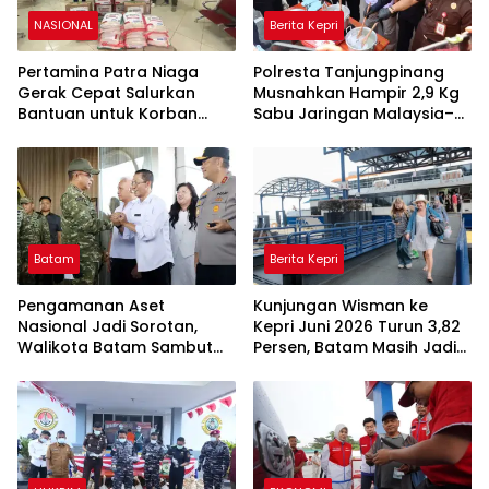
NASIONAL
Berita Kepri
Pertamina Patra Niaga
Polresta Tanjungpinang
Gerak Cepat Salurkan
Musnahkan Hampir 2,9 Kg
Bantuan untuk Korban
Sabu Jaringan Malaysia–
Banjir di Padang
Indonesia, Selamatkan
Ribuan Jiwa
Batam
Berita Kepri
Pengamanan Aset
Kunjungan Wisman ke
Nasional Jadi Sorotan,
Kepri Juni 2026 Turun 3,82
Walikota Batam Sambut
Persen, Batam Masih Jadi
Kunjungan Panglima TNI di
Gerbang Utama
Kepri
Wisatawan Mancanegara