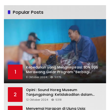
Popular Posts
Kepedulian yang Menginspirasi: SDN 006
1
Merawang Gelar Program “Berbagi
Segenggam Beras”
8 Oktober 2024
5376
Opini : Sound Horeg Museum
2
Tanjungpinang: Ketidakadilan dalam
Representasi
12 Oktober 2024
5318
Menyemai Harapan di Ujung Usia: