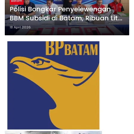
Batam
Polisi Bongkar Penyelewengan
BBM Subsidi di Batam, Ribuan Liter
Solar dan Pertalite Diamankan
18 April 2026