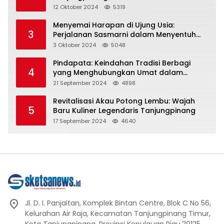
Representasi
12 Oktober 2024
5319
Menyemai Harapan di Ujung Usia:
3
Perjalanan Sasmarni dalam Menyentuh
Hati dan Jiwa
3 Oktober 2024
5048
Pindapata: Keindahan Tradisi Berbagi
4
yang Menghubungkan Umat dalam
Spiritualitas dan Kebersamaan dalam
21 September 2024
4898
Agama Buddha
Revitalisasi Akau Potong Lembu: Wajah
5
Baru Kuliner Legendaris Tanjungpinang
17 September 2024
4640
Jl. D. I. Panjaitan, Komplek Bintan Centre, Blok C No 56,
Kelurahan Air Raja, Kecamatan Tanjungpinang Timur,