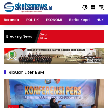
Langsung
content
ke
konten
Beranda
POLITIK
EKONOMI
Berita Kepri
HUKRI
ISIPOL Raja Haji Gelar
Breaking News
, Meriahkan HUT RI ke-
Ribuan Liter BBM