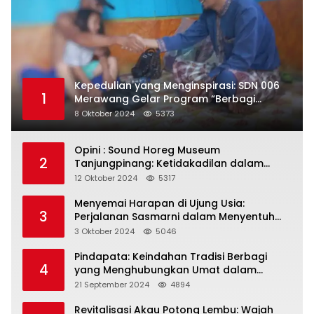
Kepedulian yang Menginspirasi: SDN 006
1
Merawang Gelar Program “Berbagi
Segenggam Beras”
8 Oktober 2024
5373
Opini : Sound Horeg Museum
2
Tanjungpinang: Ketidakadilan dalam
Representasi
12 Oktober 2024
5317
Menyemai Harapan di Ujung Usia:
3
Perjalanan Sasmarni dalam Menyentuh
Hati dan Jiwa
3 Oktober 2024
5046
Pindapata: Keindahan Tradisi Berbagi
4
yang Menghubungkan Umat dalam
Spiritualitas dan Kebersamaan dalam
21 September 2024
4894
Agama Buddha
Revitalisasi Akau Potong Lembu: Wajah