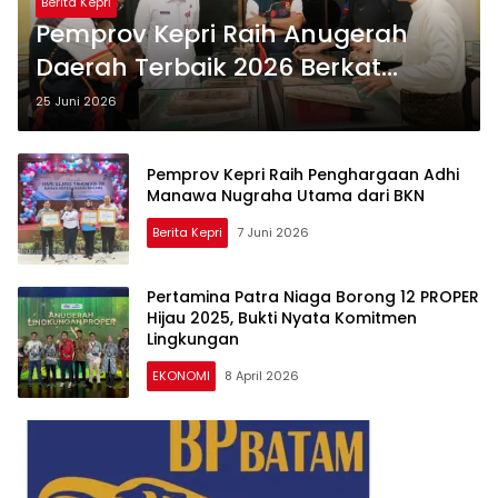
Berita Kepri
Pemprov Kepri Raih Anugerah
Daerah Terbaik 2026 Berkat
Revitalisasi Pulau Penyengat
25 Juni 2026
Pemprov Kepri Raih Penghargaan Adhi
Manawa Nugraha Utama dari BKN
Berita Kepri
7 Juni 2026
Pertamina Patra Niaga Borong 12 PROPER
Hijau 2025, Bukti Nyata Komitmen
Lingkungan
EKONOMI
8 April 2026