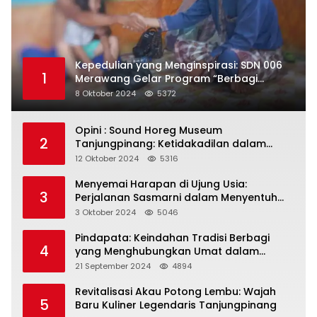
Kepedulian yang Menginspirasi: SDN 006
1
Merawang Gelar Program “Berbagi
Segenggam Beras”
8 Oktober 2024
5372
Opini : Sound Horeg Museum
2
Tanjungpinang: Ketidakadilan dalam
Representasi
12 Oktober 2024
5316
Menyemai Harapan di Ujung Usia:
3
Perjalanan Sasmarni dalam Menyentuh
Hati dan Jiwa
3 Oktober 2024
5046
Pindapata: Keindahan Tradisi Berbagi
4
yang Menghubungkan Umat dalam
Spiritualitas dan Kebersamaan dalam
21 September 2024
4894
Agama Buddha
Revitalisasi Akau Potong Lembu: Wajah
5
Baru Kuliner Legendaris Tanjungpinang