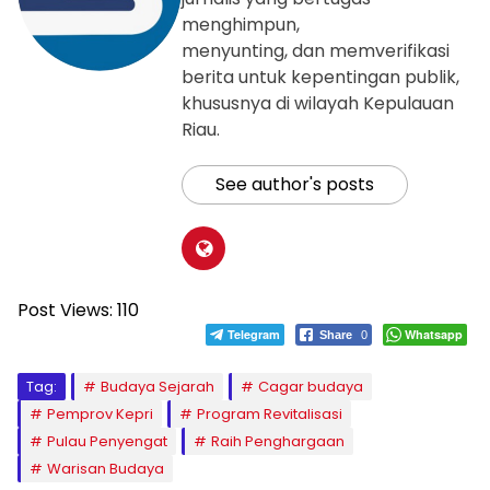
menghimpun,
menyunting, dan memverifikasi
berita untuk kepentingan publik,
khususnya di wilayah Kepulauan
Riau.
See author's posts
Post Views:
110
Telegram
Whatsapp
Share
0
Tag:
Budaya Sejarah
Cagar budaya
Pemprov Kepri
Program Revitalisasi
Pulau Penyengat
Raih Penghargaan
Warisan Budaya