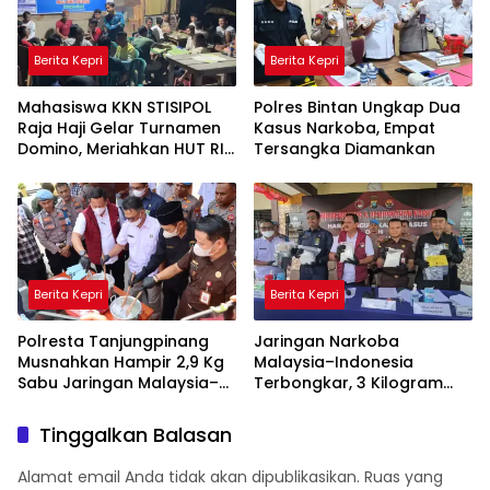
Berita Kepri
Berita Kepri
Mahasiswa KKN STISIPOL
Polres Bintan Ungkap Dua
Raja Haji Gelar Turnamen
Kasus Narkoba, Empat
Domino, Meriahkan HUT RI
Tersangka Diamankan
ke-81 di Lingga
Berita Kepri
Berita Kepri
Polresta Tanjungpinang
Jaringan Narkoba
Musnahkan Hampir 2,9 Kg
Malaysia–Indonesia
Sabu Jaringan Malaysia–
Terbongkar, 3 Kilogram
Indonesia, Selamatkan
Sabu Gagal Masuk Jambi
Ribuan Jiwa
Lewat Tanjungpinang
Tinggalkan Balasan
Alamat email Anda tidak akan dipublikasikan.
Ruas yang