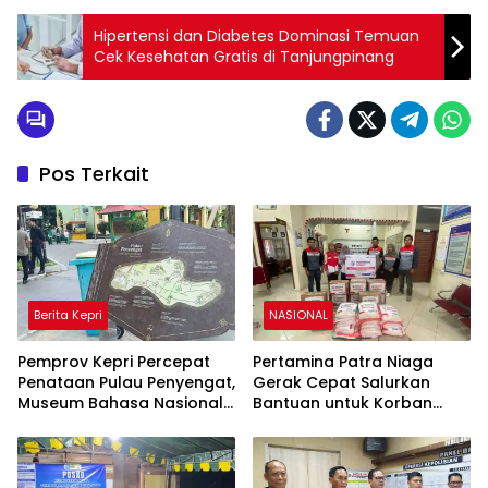
Hipertensi dan Diabetes Dominasi Temuan
Cek Kesehatan Gratis di Tanjungpinang
Pos Terkait
Berita Kepri
NASIONAL
Pemprov Kepri Percepat
Pertamina Patra Niaga
Penataan Pulau Penyengat,
Gerak Cepat Salurkan
Museum Bahasa Nasional
Bantuan untuk Korban
Ditarget Rampung 2028
Banjir di Padang