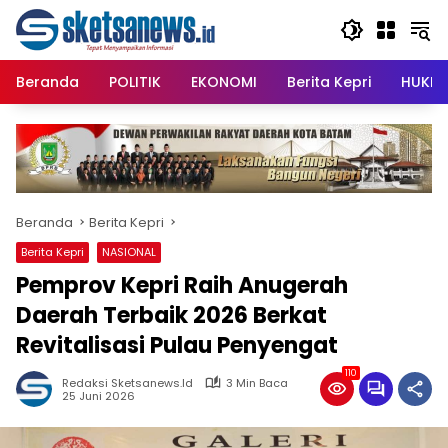
Langsung
content
ke
konten
Beranda
POLITIK
EKONOMI
Berita Kepri
HUKRI
Beranda
Berita Kepri
Berita Kepri
NASIONAL
Pemprov Kepri Raih Anugerah
Daerah Terbaik 2026 Berkat
Revitalisasi Pulau Penyengat
110
Redaksi Sketsanews.id
3 Min Baca
25 Juni 2026