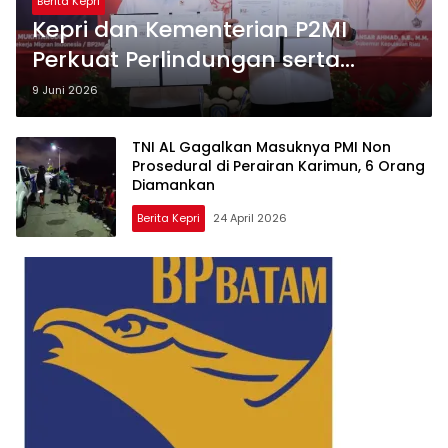
Berita Kepri
Kepri dan Kementerian P2MI
Perkuat Perlindungan serta
Kompetensi Pekerja Migran
9 Juni 2026
TNI AL Gagalkan Masuknya PMI Non
Prosedural di Perairan Karimun, 6 Orang
Diamankan
Berita Kepri
24 April 2026