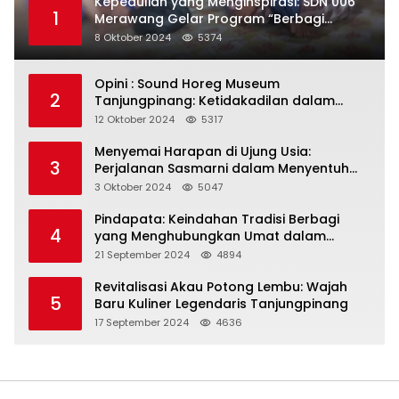
Kepedulian yang Menginspirasi: SDN 006
1
Merawang Gelar Program “Berbagi
Segenggam Beras”
8 Oktober 2024
5374
Opini : Sound Horeg Museum
2
Tanjungpinang: Ketidakadilan dalam
Representasi
12 Oktober 2024
5317
Menyemai Harapan di Ujung Usia:
3
Perjalanan Sasmarni dalam Menyentuh
Hati dan Jiwa
3 Oktober 2024
5047
Pindapata: Keindahan Tradisi Berbagi
4
yang Menghubungkan Umat dalam
Spiritualitas dan Kebersamaan dalam
21 September 2024
4894
Agama Buddha
Revitalisasi Akau Potong Lembu: Wajah
5
Baru Kuliner Legendaris Tanjungpinang
17 September 2024
4636