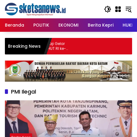
Langsung
content
ke
konten
Beranda
POLITIK
EKONOMI
Berita Kepri
HUKRI
STISIPOL Raja Haji Gelar
Breaking News
no, Meriahkan HUT RI ke-
PMI Ilegal