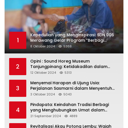
Kepedulian yang Menginspirasi: SDN 006
1
Merawang Gelar Program “Berbagi
Segenggam Beras”
8 Oktober 2024
5368
Opini : Sound Horeg Museum
2
Tanjungpinang: Ketidakadilan dalam
Representasi
12 Oktober 2024
5313
Menyemai Harapan di Ujung Usia:
3
Perjalanan Sasmarni dalam Menyentuh
Hati dan Jiwa
3 Oktober 2024
5043
Pindapata: Keindahan Tradisi Berbagi
4
yang Menghubungkan Umat dalam
Spiritualitas dan Kebersamaan dalam
21 September 2024
4889
Agama Buddha
Revitalisasi Akau Potong Lembu: Wajah