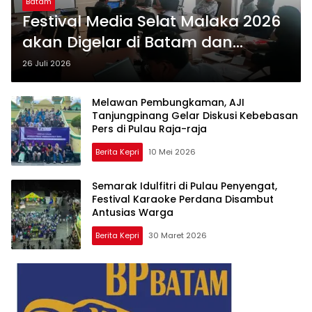
Batam
Festival Media Selat Malaka 2026
akan Digelar di Batam dan
Tanjungpinang, Hadirkan 12
26 Juli 2026
Workshop, Bazar hingga
Sarasehan
Melawan Pembungkaman, AJI
Tanjungpinang Gelar Diskusi Kebebasan
Pers di Pulau Raja-raja
Berita Kepri
10 Mei 2026
Semarak Idulfitri di Pulau Penyengat,
Festival Karaoke Perdana Disambut
Antusias Warga
Berita Kepri
30 Maret 2026