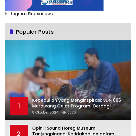
Instagram Sketsanews
Popular Posts
Kepedulian yang Menginspirasi: SDN 006
1
Merawang Gelar Program “Berbagi
Segenggam Beras”
8 Oktober 2024
5376
Opini : Sound Horeg Museum
2
Tanjungpinang: Ketidakadilan dalam