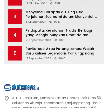
Representasi
12 Oktober 2024
5319
Menyemai Harapan di Ujung Usia:
3
Perjalanan Sasmarni dalam Menyentuh
Hati dan Jiwa
3 Oktober 2024
5047
Pindapata: Keindahan Tradisi Berbagi
4
yang Menghubungkan Umat dalam
Spiritualitas dan Kebersamaan dalam
21 September 2024
4898
Agama Buddha
Revitalisasi Akau Potong Lembu: Wajah
5
Baru Kuliner Legendaris Tanjungpinang
17 September 2024
4640
Jl. D. I. Panjaitan, Komplek Bintan Centre, Blok C No 56,
Kelurahan Air Raja, Kecamatan Tanjungpinang Timur,
Kota Tanjungpinang, Provinsi Kepulauan Riau.29125.