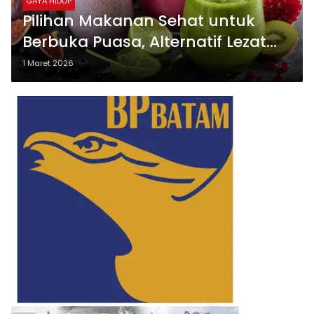
GAYA HIDUP
Pilihan Makanan Sehat untuk
Berbuka Puasa, Alternatif Lezat
Pengganti Gorengan
1 Maret 2026