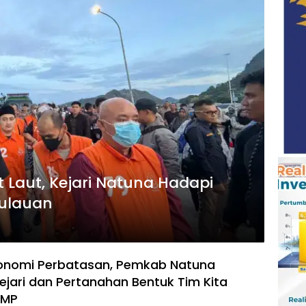
 Laut, Kejari Natuna Hadapi
pulauan
konomi Perbatasan, Pemkab Natuna
jari dan Pertanahan Bentuk Tim Kita
KMP