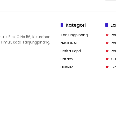
Kategori
La
Tanjungpinang
Pe
entre, Blok C No 56, Kelurahan
 Timur, Kota Tanjungpinang,
NASIONAL
Pe
Berita Kepri
Pe
Batam
Gu
HUKRIM
Ek