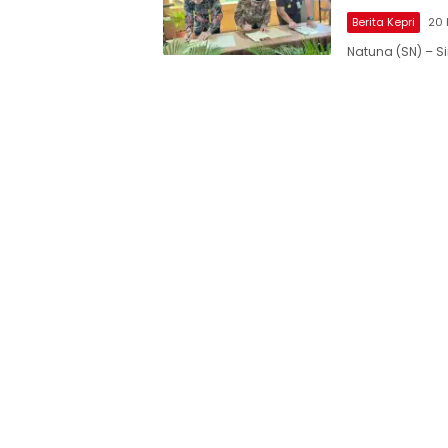
Berita Kepri
20 
Natuna (SN) – S