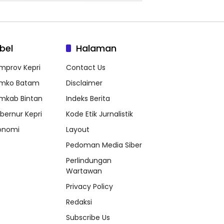
bel
Halaman
mprov Kepri
Contact Us
mko Batam
Disclaimer
mkab Bintan
Indeks Berita
bernur Kepri
Kode Etik Jurnalistik
onomi
Layout
Pedoman Media Siber
Perlindungan
Wartawan
Privacy Policy
Redaksi
Subscribe Us