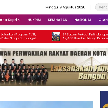
Minggu, 9 Agustus 2026
rita Kepri
HUKRIM
KESEHATAN
NASIONAL
OLA
Program TJSL,
BP Batam Perkuat Perlindungan Sumber
aga Sumbagut
Air, 400 Bambu Betung Ditanam di
an ISRA 2026
Bendungan Sei Nongsa