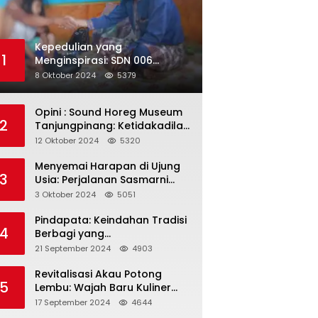
Kepedulian yang
1
Menginspirasi: SDN 006
Merawang Gelar Program
8 Oktober 2024
5379
“Berbagi Segenggam Beras”
Opini : Sound Horeg Museum
2
Tanjungpinang: Ketidakadilan
dalam Representasi
12 Oktober 2024
5320
Menyemai Harapan di Ujung
3
Usia: Perjalanan Sasmarni
dalam Menyentuh Hati dan
3 Oktober 2024
5051
Jiwa
Pindapata: Keindahan Tradisi
4
Berbagi yang
Menghubungkan Umat dalam
21 September 2024
4903
Spiritualitas dan
Kebersamaan dalam Agama
Revitalisasi Akau Potong
5
Buddha
Lembu: Wajah Baru Kuliner
Legendaris Tanjungpinang
17 September 2024
4644