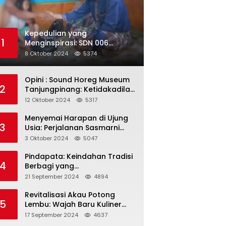
Kepedulian yang
1
Menginspirasi: SDN 006
Merawang Gelar Program
8 Oktober 2024
5374
“Berbagi Segenggam Beras”
Opini : Sound Horeg Museum
2
Tanjungpinang: Ketidakadilan
dalam Representasi
12 Oktober 2024
5317
Menyemai Harapan di Ujung
3
Usia: Perjalanan Sasmarni
dalam Menyentuh Hati dan
3 Oktober 2024
5047
Jiwa
Pindapata: Keindahan Tradisi
4
Berbagi yang
Menghubungkan Umat dalam
21 September 2024
4894
Spiritualitas dan
Kebersamaan dalam Agama
Revitalisasi Akau Potong
5
Buddha
Lembu: Wajah Baru Kuliner
Legendaris Tanjungpinang
17 September 2024
4637