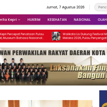
Jumat, 7 Agustus 2026
rita Kepri
HUKRIM
KESEHATAN
NASIONAL
OLA
pat Penataan Pulau
Walikota Lis Dukung Festival Media Selat
Bahasa Nasional
Melaka 2026, Pulau Penyengat Disiapkan
028
Jadi Etalase Budaya Melayu