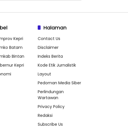
bel
Halaman
mprov Kepri
Contact Us
mko Batam
Disclaimer
mkab Bintan
Indeks Berita
bernur Kepri
Kode Etik Jurnalistik
onomi
Layout
Pedoman Media Siber
Perlindungan
Wartawan
Privacy Policy
Redaksi
Subscribe Us