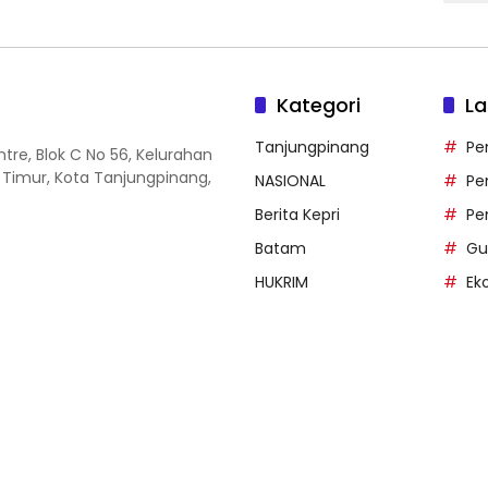
Kategori
La
Tanjungpinang
Pe
entre, Blok C No 56, Kelurahan
 Timur, Kota Tanjungpinang,
NASIONAL
Pe
Berita Kepri
Pe
Batam
Gu
HUKRIM
Ek