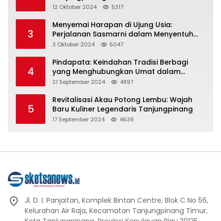
Representasi
12 Oktober 2024
5317
Menyemai Harapan di Ujung Usia:
3
Perjalanan Sasmarni dalam Menyentuh
Hati dan Jiwa
3 Oktober 2024
5047
Pindapata: Keindahan Tradisi Berbagi
4
yang Menghubungkan Umat dalam
Spiritualitas dan Kebersamaan dalam
21 September 2024
4897
Agama Buddha
Revitalisasi Akau Potong Lembu: Wajah
5
Baru Kuliner Legendaris Tanjungpinang
17 September 2024
4639
Jl. D. I. Panjaitan, Komplek Bintan Centre, Blok C No 56,
Kelurahan Air Raja, Kecamatan Tanjungpinang Timur,