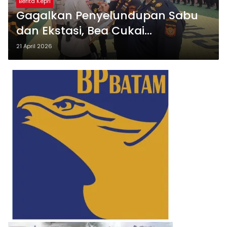
Berita Kepri
Gagalkan Penyelundupan Sabu
dan Ekstasi, Bea Cukai
Tanjungpinang Diganjar Apresiasi
21 April 2026
Kapolresta