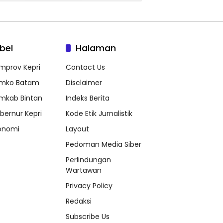
bel
Halaman
mprov Kepri
Contact Us
mko Batam
Disclaimer
mkab Bintan
Indeks Berita
bernur Kepri
Kode Etik Jurnalistik
onomi
Layout
Pedoman Media Siber
Perlindungan
Wartawan
Privacy Policy
Redaksi
Subscribe Us