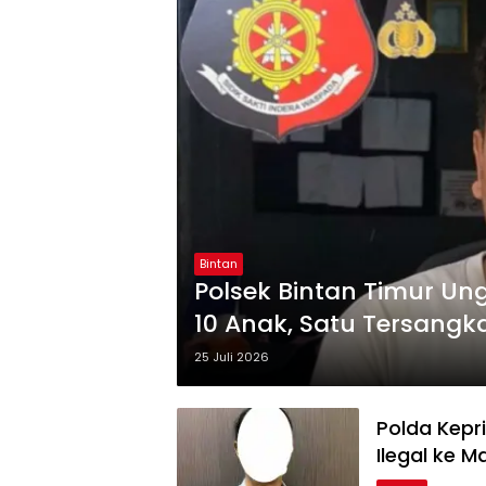
Bintan
Polsek Bintan Timur U
10 Anak, Satu Tersangk
25 Juli 2026
Polda Kep
Ilegal ke 