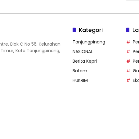
Kategori
La
Tanjungpinang
Pe
entre, Blok C No 56, Kelurahan
 Timur, Kota Tanjungpinang,
NASIONAL
Pe
Berita Kepri
Pe
Batam
Gu
HUKRIM
Ek