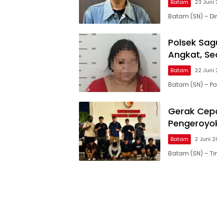
Batam
23 Juni
Batam (SN) – Di
Polsek Sa
Angkat, S
Batam
22 Juni
Batam (SN) – Pol
Gerak Cepa
Pengeroyok
Batam
2 Juni 
Batam (SN) – Ti