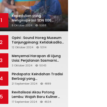
Kepedulian yang
1
Menginspirasi: SDN 006
Merawang Gelar Program
8 Oktober 2024
5368
“Berbagi Segenggam Beras”
Opini : Sound Horeg Museum
2
Tanjungpinang: Ketidakadilan
dalam Representasi
12 Oktober 2024
5314
Menyemai Harapan di Ujung
3
Usia: Perjalanan Sasmarni
dalam Menyentuh Hati dan
3 Oktober 2024
5043
Jiwa
Pindapata: Keindahan Tradisi
4
Berbagi yang
Menghubungkan Umat dalam
21 September 2024
4889
Spiritualitas dan
Kebersamaan dalam Agama
Revitalisasi Akau Potong
5
Buddha
Lembu: Wajah Baru Kuliner
Legendaris Tanjungpinang
17 September 2024
4634