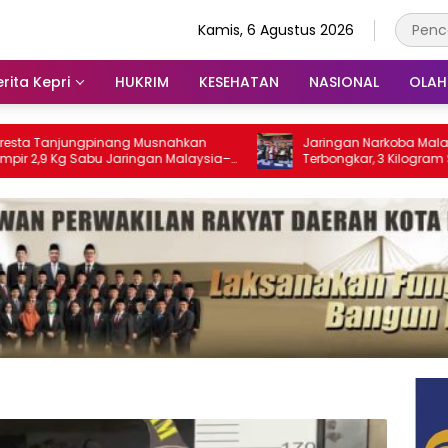
Kamis, 6 Agustus 2026
rita Kepri
HUKRIM
KESEHATAN
NASIONAL
OLA
jungpinang Musnahkan
Jaringan Narkoba Malaysia–Indon
 Sabu Jaringan Malaysia–
Terbongkar, 3 Kilogram Sabu Gaga
lamatkan Ribuan Jiwa
Masuk Jambi Lewat Tanjungpinan