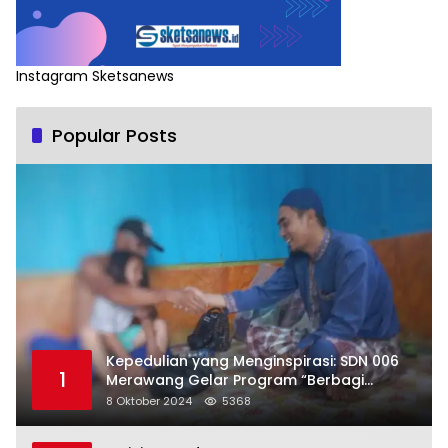
Instagram Sketsanews
Popular Posts
Kepedulian yang Menginspirasi: SDN 006
1
Merawang Gelar Program “Berbagi
Segenggam Beras”
8 Oktober 2024
5368