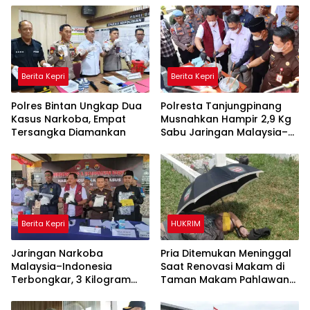
Berita Kepri
Berita Kepri
Polres Bintan Ungkap Dua
Polresta Tanjungpinang
Kasus Narkoba, Empat
Musnahkan Hampir 2,9 Kg
Tersangka Diamankan
Sabu Jaringan Malaysia–
Indonesia, Selamatkan
Ribuan Jiwa
Berita Kepri
HUKRIM
Jaringan Narkoba
Pria Ditemukan Meninggal
Malaysia–Indonesia
Saat Renovasi Makam di
Terbongkar, 3 Kilogram
Taman Makam Pahlawan
Sabu Gagal Masuk Jambi
Tanjungpinang
Lewat Tanjungpinang