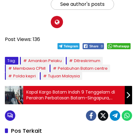
See author's posts
Post Views:
136
Telegram
Whatsapp
Share
0
Tag:
Amankan Pelaku
Ditreskrimum
Membawa CPMI
Pelabuhan Batam centre
Polda kepri
Tujuan Malaysia
Kapal Kargo Batam Indah 9 Tenggelam di
Perairan Perbatasan Batam-Singapura,
Delapan Kru Selamat
Pos Terkait