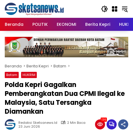
Langsung
content
ke
konten
Beranda
POLITIK
EKONOMI
Berita Kepri
HUKRI
Beranda
Berita Kepri
Batam
Batam
HUKRIM
Polda Kepri Gagalkan
Pemberangkatan Dua CPMI Ilegal ke
Malaysia, Satu Tersangka
Diamankan
136
Redaksi Sketsanews.id
2 Min Baca
23 Juni 2026