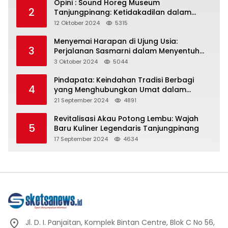
Opini : Sound Horeg Museum
2
Tanjungpinang: Ketidakadilan dalam
Representasi
12 Oktober 2024
5315
Menyemai Harapan di Ujung Usia:
3
Perjalanan Sasmarni dalam Menyentuh
Hati dan Jiwa
3 Oktober 2024
5044
Pindapata: Keindahan Tradisi Berbagi
4
yang Menghubungkan Umat dalam
Spiritualitas dan Kebersamaan dalam
21 September 2024
4891
Agama Buddha
Revitalisasi Akau Potong Lembu: Wajah
5
Baru Kuliner Legendaris Tanjungpinang
17 September 2024
4634
Jl. D. I. Panjaitan, Komplek Bintan Centre, Blok C No 56,