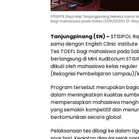
STISIPOL Raja Haji Tanjungpinang bekerja sama de
bagi mahasiswa pada Sabtu (13/6/2026). (F-Aisya
Tanjungpinang (SN) –
STISIPOL Ra
sama dengan English Clinic Institu
Tes TOEFL bagi mahasiswa pada Sab
berlangsung di Mini Auditorium STISI
diikuti oleh mahasiswa kelas regul
(Rekognisi Pembelajaran Lampau)/
Program tersebut merupakan bagi
dalam meningkatkan kualitas sumbe
mempersiapkan mahasiswa menghad
yang semakin kompetitif dan men
berkomunikasi secara global.
Pelaksanaan tes dibagi ke dalam tiga 
sore hari. Kegiatan dimulai sejak pag