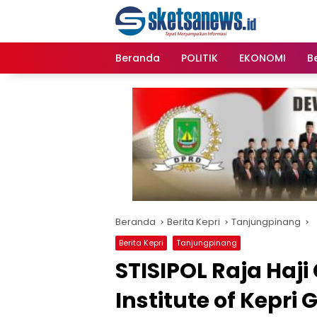
Langsung
content
ke
konten
Beranda
POLITIK
EKONOMI
Be
Beranda
Berita Kepri
Tanjungpinang
Berita Kepri
Tanjungpinang
STISIPOL Raja Haji
Institute of Kepri 