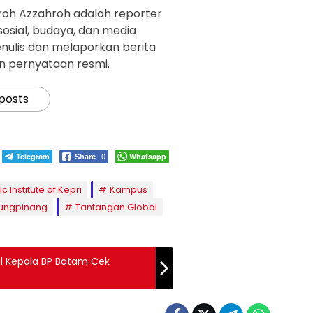
roh Azzahroh adalah reporter
sosial, budaya, dan media
 menulis dan melaporkan berita
n pernyataan resmi.
 posts
Telegram
Whatsapp
Share
0
ic Institute of Kepri
Kampus
njungpinang
Tantangan Global
il Kepala BP Batam Cek