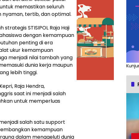
n untuk memastikan seluruh
 nyaman, tertib, dan optimal.
 strategis STISIPOL Raja Haji
mahasiswa dengan kemampuan
butuhan penting di era
ai alat ukur kemampuan
juga menjadi nilai tambah yang
memasuki dunia kerja maupun
Kunju
ng lebih tinggi.
 Kepri, Raja Hendra,
is saat ini menjadi salah
tuhkan untuk memperluas
menjadi salah satu support
engembangkan kemampuan
erguna dalam menggeluti dunia