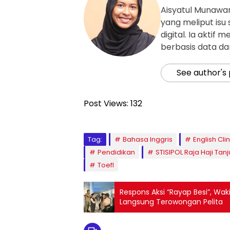
Aisyatul Munawa
yang meliput isu 
digital. Ia aktif
berbasis data da
See author's
Post Views:
132
Tag:
Bahasa Inggris
English Clin
Pendidikan
STISIPOL Raja Haji Ta
Toefl
Respons Aksi “Rayap Besi”, Wak
Langsung Terowongan Pelita