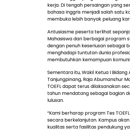
kerja. Di tengah persaingan yang 
bahasa Inggris menjadi salah satu 
membuka lebih banyak peluang karie
Antusiasme peserta terlihat sepanj
Mahasiswa dari berbagai program st
dengan penuh keseriusan sebagai be
menghadapi tuntutan dunia profesi
membutuhkan kemampuan komunikas
Sementara itu, Wakil Ketua I Bidang 
Tanjungpinang, Raja Abumanshur Ma
TOEFL dapat terus dilaksanakan se
tahun mendatang sebagai bagian da
lulusan.
“Kami berharap program Tes TOEFL i
secara berkelanjutan. Kampus aka
kualitas serta fasilitas pendukung 