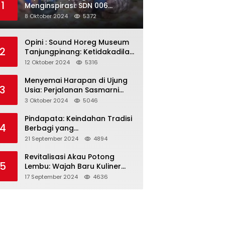
1
Menginspirasi: SDN 006
Merawang Gelar Program
8 Oktober 2024
5372
“Berbagi Segenggam Beras”
Opini : Sound Horeg Museum
2
Tanjungpinang: Ketidakadilan
dalam Representasi
12 Oktober 2024
5316
Menyemai Harapan di Ujung
3
Usia: Perjalanan Sasmarni
dalam Menyentuh Hati dan
3 Oktober 2024
5046
Jiwa
Pindapata: Keindahan Tradisi
4
Berbagi yang
Menghubungkan Umat dalam
21 September 2024
4894
Spiritualitas dan
Kebersamaan dalam Agama
Revitalisasi Akau Potong
5
Buddha
Lembu: Wajah Baru Kuliner
Legendaris Tanjungpinang
17 September 2024
4636