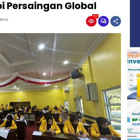
 Persaingan Global
132
 Baca