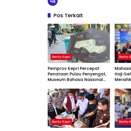
Pos Terkait
Berita Kepri
Berita 
Pemprov Kepri Percepat
Mahasis
Penataan Pulau Penyengat,
Haji Ge
Museum Bahasa Nasional
Meriahk
Ditarget Rampung 2028
Lingga
Berita Kepri
Berita 