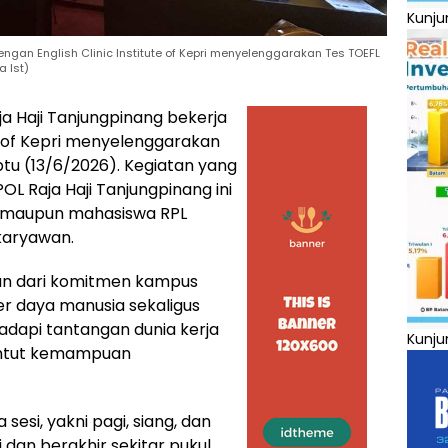
Kunju
ngan English Clinic Institute of Kepri menyelenggarakan Tes TOEFL
 Ist)
ja Haji Tanjungpinang bekerja
te of Kepri menyelenggarakan
tu (13/6/2026). Kegiatan yang
POL Raja Haji Tanjungpinang ini
er maupun mahasiswa RPL
karyawan.
an dari komitmen kampus
r daya manusia sekaligus
api tantangan dunia kerja
Kunju
untut kemampuan
sesi, yakni pagi, siang, dan
i dan berakhir sekitar pukul