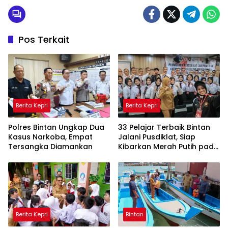
Pos Terkait
Berita Kepri
Berita Kepri
Polres Bintan Ungkap Dua
33 Pelajar Terbaik Bintan
Kasus Narkoba, Empat
Jalani Pusdiklat, Siap
Tersangka Diamankan
Kibarkan Merah Putih pada
HUT RI ke-81
Berita Kepri
Bintan