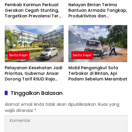
Pemkab Karimun Perkuat
Nelayan Bintan Terima
Gerakan Cegah Stunting,
Bantuan Armada Tangkap,
Targetkan Prevalensi Terus
Produktivitas dan
Turun
Pendapatan Ditargetkan
Naik
Berita Kepri
Berita Kepri
Pelayanan Kesehatan Jadi
Mobil Pengangkut Sofa
Prioritas, Gubernur Ansar
Terbakar di Bintan, Api
Dorong Tarif RSUD Raja
Padam Sebelum Merambat
Ahmad Tabib Berbasis
Biaya Riil
Tinggalkan Balasan
Alamat email Anda tidak akan dipublikasikan.
Ruas yang
wajib ditandai
*