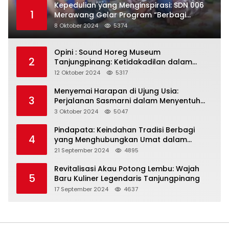
Kepedulian yang Menginspirasi: SDN 006
1
Merawang Gelar Program “Berbagi
Segenggam Beras”
8 Oktober 2024
5374
Opini : Sound Horeg Museum
2
Tanjungpinang: Ketidakadilan dalam
Representasi
12 Oktober 2024
5317
Menyemai Harapan di Ujung Usia:
3
Perjalanan Sasmarni dalam Menyentuh
Hati dan Jiwa
3 Oktober 2024
5047
Pindapata: Keindahan Tradisi Berbagi
4
yang Menghubungkan Umat dalam
Spiritualitas dan Kebersamaan dalam
21 September 2024
4895
Agama Buddha
Revitalisasi Akau Potong Lembu: Wajah
5
Baru Kuliner Legendaris Tanjungpinang
17 September 2024
4637