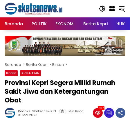
Langsung
content
ke
konten
Beranda
POLITIK
EKONOMI
Berita Kepri
HUKRI
Beranda
Berita Kepri
Bintan
Bintan
KESEHATAN
Provinsi Kepri Segera Miliki Rumah
Sakit Jiwa dan Ketergantungan
Obat
637
Redaksi Sketsanews.id
3 Min Baca
16 Mei 2023