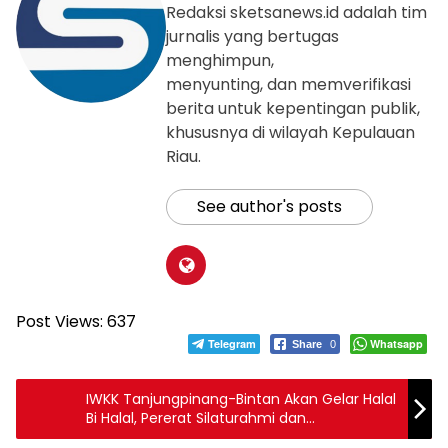
Redaksi sketsanews.id adalah tim
jurnalis yang bertugas
menghimpun,
menyunting, dan memverifikasi
berita untuk kepentingan publik,
khususnya di wilayah Kepulauan
Riau.
See author's posts
Post Views:
637
Telegram
Whatsapp
Share
0
IWKK Tanjungpinang-Bintan Akan Gelar Halal
Bi Halal, Pererat Silaturahmi dan
Kebersamaan