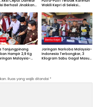
, Aksi Cepat Damkar
Putra-Putri Terbaik Karimun
isi Berhasil Jinakkan
Wakili Kepri di Seleksi
Paskibraka 2026
Kepri
Berita Kepri
ta Tanjungpinang
Jaringan Narkoba Malaysia–
kan Hampir 2,9 Kg
Indonesia Terbongkar, 3
aringan Malaysia–
Kilogram Sabu Gagal Masuk
ia, Selamatkan
Jambi Lewat Tanjungpinang
Jiwa
kan.
Ruas yang wajib ditandai
*