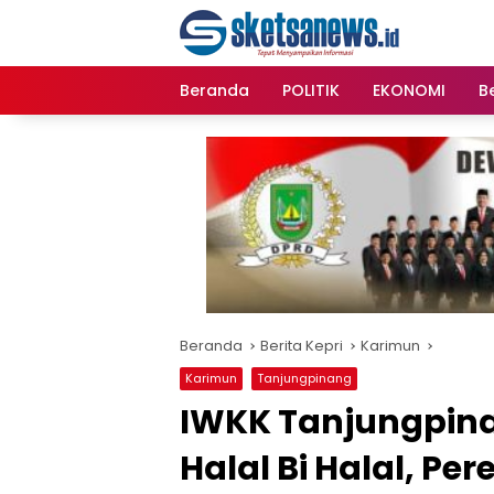
Langsung
content
ke
konten
Beranda
POLITIK
EKONOMI
Be
Beranda
Berita Kepri
Karimun
Karimun
Tanjungpinang
IWKK Tanjungpina
Halal Bi Halal, Pe