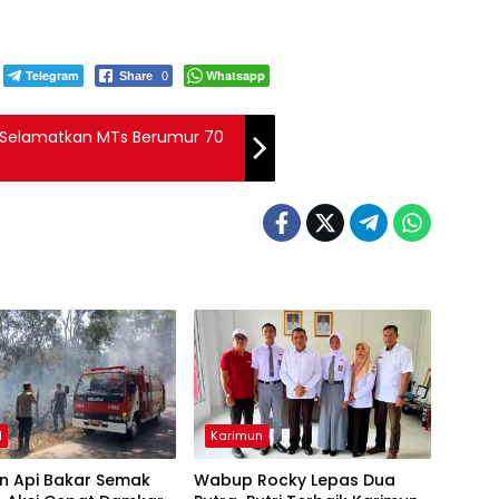
Telegram
Whatsapp
Share
0
::Selamatkan MTs Berumur 70
M
Karimun
n Api Bakar Semak
Wabup Rocky Lepas Dua