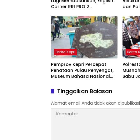
Lagi Membosankan, English
Belukar
Corner RRI PRO 2
dan Pol
Tanjungpinang Hadirkan
Api
Suasana Interaktif
Berita Kepri
Berita 
Pemprov Kepri Percepat
Polres
Penataan Pulau Penyengat,
Musnah
Museum Bahasa Nasional
Sabu J
Ditarget Rampung 2028
Indones
Ribuan 
Tinggalkan Balasan
Alamat email Anda tidak akan dipublikasi