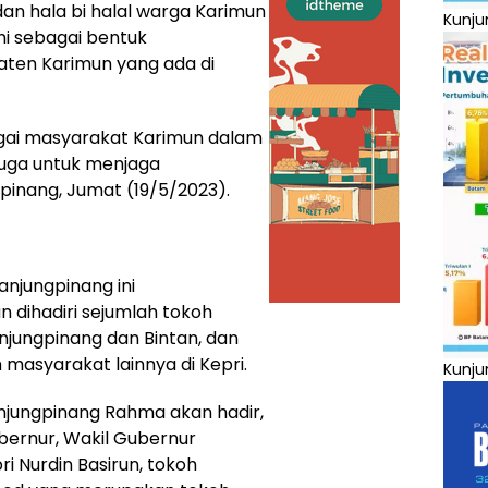
an hala bi halal warga Karimun
Kunju
ni sebagai bentuk
ten Karimun yang ada di
agai masyarakat Karimun dalam
ga untuk menjaga
pinang, Jumat (19/5/2023).
anjungpinang ini
dihadiri sejumlah tokoh
njungpinang dan Bintan, dan
 masyarakat lainnya di Kepri.
Kunju
njungpinang Rahma akan hadir,
bernur, Wakil Gubernur
i Nurdin Basirun, tokoh