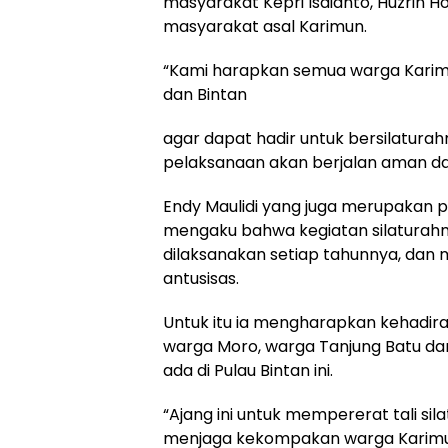
masyarakat Kepri Isdianto, Huzrin
masyarakat asal Karimun.
“Kami harapkan semua warga Karim
dan Bintan
agar dapat hadir untuk bersilatu
pelaksanaan akan berjalan aman da
Endy Maulidi yang juga merupakan pe
mengaku bahwa kegiatan silaturahmi 
dilaksanakan setiap tahunnya, dan
antusisas.
Untuk itu ia mengharapkan kehadira
warga Moro, warga Tanjung Batu da
ada di Pulau Bintan ini.
“Ajang ini untuk mempererat tali sil
menjaga kekompakan warga Karimun