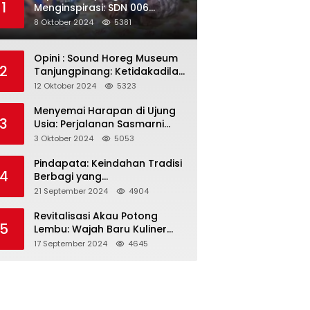
1
Menginspirasi: SDN 006
Merawang Gelar Program
8 Oktober 2024
5381
“Berbagi Segenggam Beras”
Opini : Sound Horeg Museum
2
Tanjungpinang: Ketidakadilan
dalam Representasi
12 Oktober 2024
5323
Menyemai Harapan di Ujung
3
Usia: Perjalanan Sasmarni
dalam Menyentuh Hati dan
3 Oktober 2024
5053
Jiwa
Pindapata: Keindahan Tradisi
4
Berbagi yang
Menghubungkan Umat dalam
21 September 2024
4904
Spiritualitas dan
Kebersamaan dalam Agama
Revitalisasi Akau Potong
5
Buddha
Lembu: Wajah Baru Kuliner
Legendaris Tanjungpinang
17 September 2024
4645