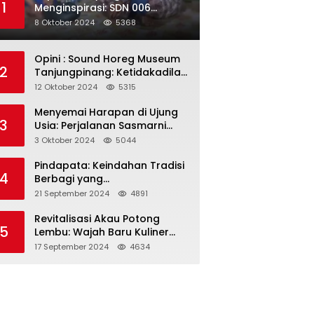
1
Menginspirasi: SDN 006
Merawang Gelar Program
8 Oktober 2024
5368
“Berbagi Segenggam Beras”
Opini : Sound Horeg Museum
2
Tanjungpinang: Ketidakadilan
dalam Representasi
12 Oktober 2024
5315
Menyemai Harapan di Ujung
3
Usia: Perjalanan Sasmarni
dalam Menyentuh Hati dan
3 Oktober 2024
5044
Jiwa
Pindapata: Keindahan Tradisi
4
Berbagi yang
Menghubungkan Umat dalam
21 September 2024
4891
Spiritualitas dan
Kebersamaan dalam Agama
Revitalisasi Akau Potong
5
Buddha
Lembu: Wajah Baru Kuliner
Legendaris Tanjungpinang
17 September 2024
4634