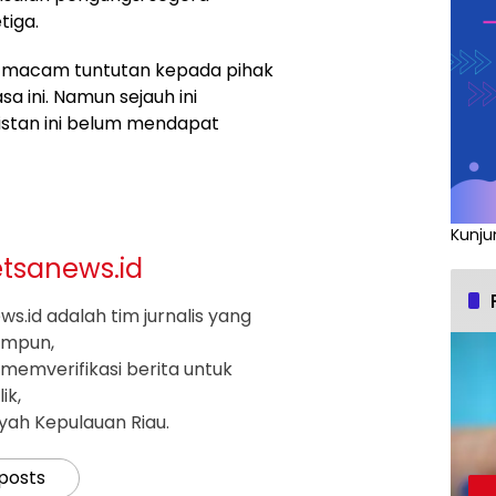
iga.
 macam tuntutan kepada pihak
 ini. Namun sejauh ini
istan ini belum mendapat
Kunju
etsanews.id
s.id adalah tim jurnalis yang
impun,
memverifikasi berita untuk
ik,
ayah Kepulauan Riau.
 posts