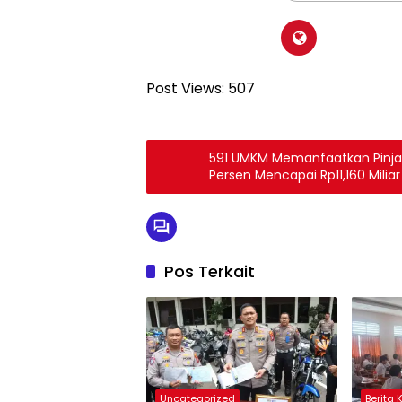
Post Views:
507
591 UMKM Memanfaatkan Pinj
Persen Mencapai Rp11,160 Miliar
Pos Terkait
Uncategorized
Berita 