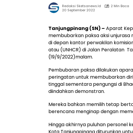
Redaksi Sketsanews.id
2 Min Baca
20 September 2022
Tanjungpinang (SN) –
Aparat Kepo
membubarkan paksa aksi unjurasa ra
di depan kantor perwakilan komision
atau (UNHCR) di Jalan Peralatan Ta
(19/9/2022)malam.
Pembubaran paksa dilakukan aparat
peringatan untuk membubarkan diri
tinggal sementara pengungsi di Bhad
diindahkan demonstran.
Mereka bahkan memilih tetap bert
berencana menginap dengan memasa
Hingga akhirnya puluhan personel ke
Kota Tanjungpinang diturunkan u