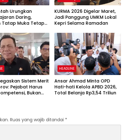
ntah Urungkan
KURMA 2026 Digelar Maret,
jaran Daring,
Jadi Panggung UMKM Lokal
h Tatap Muka Tetap
Kepri Selama Ramadan
NE
HEADLINE
egaskan Sistem Merit
Ansar Ahmad Minta OPD
rov: Pejabat Harus
Hati-hati Kelola APBD 2026,
Kompetensi, Bukan
Total Belanja Rp3,54 Triliun
r Jabatan
kan.
Ruas yang wajib ditandai
*