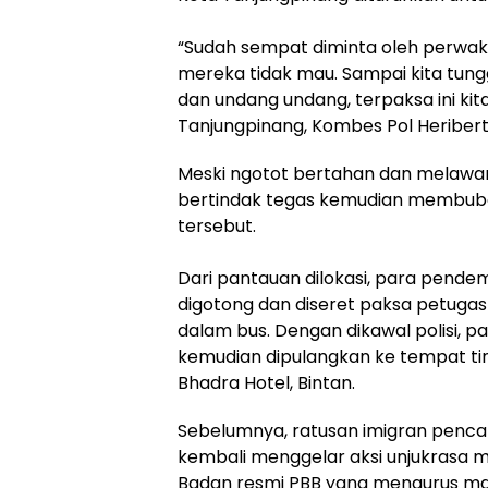
“Sudah sempat diminta oleh perwakil
mereka tidak mau. Sampai kita tung
dan undang undang, terpaksa ini ki
Tanjungpinang, Kombes Pol Heribert
Meski ngotot bertahan dan melawan
bertindak tegas kemudian membu
tersebut.
Dari pantauan dilokasi, para pend
digotong dan diseret paksa petuga
dalam bus. Dengan dikawal polisi, pa
kemudian dipulangkan ke tempat ti
Bhadra Hotel, Bintan.
Sebelumnya, ratusan imigran pencar
kembali menggelar aksi unjukrasa 
Badan resmi PBB yang mengurus ma