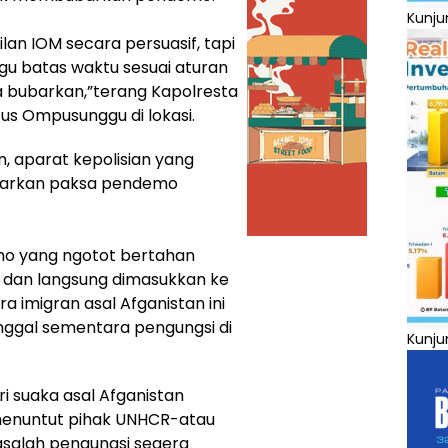
Kunju
an IOM secara persuasif, tapi
gu batas waktu sesuai aturan
ta bubarkan,”terang Kapolresta
us Ompusunggu di lokasi.
, aparat kepolisian yang
barkan paksa pendemo
emo yang ngotot bertahan
s dan langsung dimasukkan ke
ra imigran asal Afganistan ini
nggal sementara pengungsi di
Kunju
i suaka asal Afganistan
menuntut pihak UNHCR-atau
salah pengungsi segera