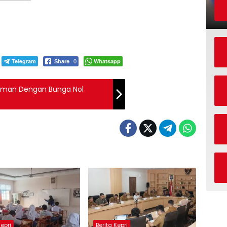
Telegram
Whatsapp
Share
0
aman Dengan Bunga Nol
Kepri
Berita Kepri