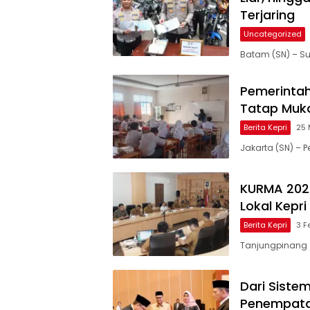
Terjaring
Uncategorized
Batam (SN) – Su
Pemerintah
Tatap Muka
Berita Kepri
25 
Jakarta (SN) – 
KURMA 2026
Lokal Kepr
Berita Kepri
3 F
Tanjungpinang (
Dari Siste
Penempata