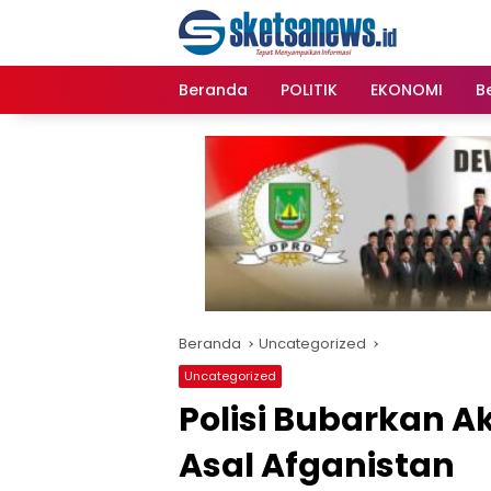
Langsung
content
ke
konten
Beranda
POLITIK
EKONOMI
Be
Beranda
Uncategorized
Uncategorized
Polisi Bubarkan A
Asal Afganistan