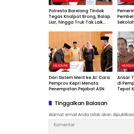
Polresta Barelang Tindak
Pemeri
Tegas Knalpot Brong, Balap
Pembela
Liar, hingga Truk Tak Laik
Sekola
Jalan: Ratusan Pelanggar
Jalan
Terjaring
HEADLINE
HEADLI
Dari Sistem Merit ke AI: Cara
Ansar T
Pemprov Kepri Menata
di Pemp
Penempatan Pejabat ASN
Tepat 
Sekada
Tinggalkan Balasan
Alamat email Anda tidak akan dipublikasi