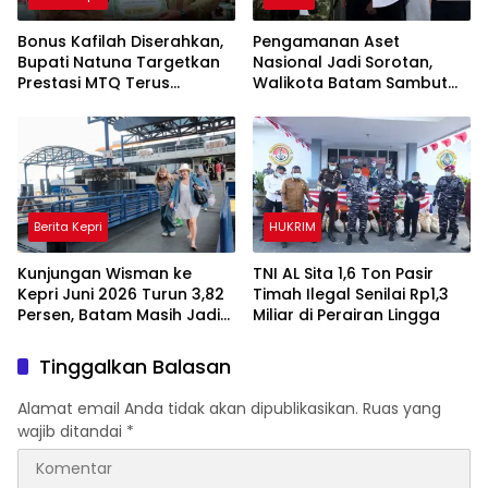
Bonus Kafilah Diserahkan,
Pengamanan Aset
Bupati Natuna Targetkan
Nasional Jadi Sorotan,
Prestasi MTQ Terus
Walikota Batam Sambut
Meningkat
Kunjungan Panglima TNI di
Kepri
Berita Kepri
HUKRIM
Kunjungan Wisman ke
TNI AL Sita 1,6 Ton Pasir
Kepri Juni 2026 Turun 3,82
Timah Ilegal Senilai Rp1,3
Persen, Batam Masih Jadi
Miliar di Perairan Lingga
Gerbang Utama
Wisatawan Mancanegara
Tinggalkan Balasan
Alamat email Anda tidak akan dipublikasikan.
Ruas yang
wajib ditandai
*