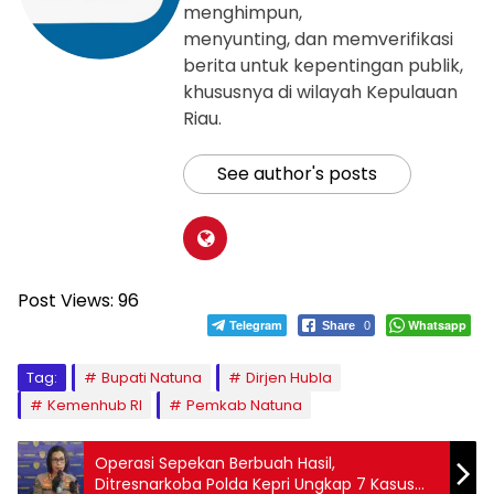
menghimpun,
menyunting, dan memverifikasi
berita untuk kepentingan publik,
khususnya di wilayah Kepulauan
Riau.
See author's posts
Post Views:
96
Telegram
Whatsapp
Share
0
Tag:
Bupati Natuna
Dirjen Hubla
Kemenhub RI
Pemkab Natuna
Operasi Sepekan Berbuah Hasil,
Ditresnarkoba Polda Kepri Ungkap 7 Kasus