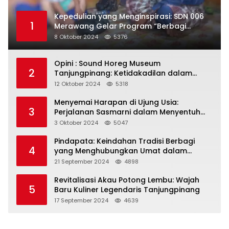
Kepedulian yang Menginspirasi: SDN 006
1
Merawang Gelar Program “Berbagi
Segenggam Beras”
8 Oktober 2024
5376
Opini : Sound Horeg Museum
2
Tanjungpinang: Ketidakadilan dalam
Representasi
12 Oktober 2024
5318
Menyemai Harapan di Ujung Usia:
3
Perjalanan Sasmarni dalam Menyentuh
Hati dan Jiwa
3 Oktober 2024
5047
Pindapata: Keindahan Tradisi Berbagi
4
yang Menghubungkan Umat dalam
Spiritualitas dan Kebersamaan dalam
21 September 2024
4898
Agama Buddha
Revitalisasi Akau Potong Lembu: Wajah
5
Baru Kuliner Legendaris Tanjungpinang
17 September 2024
4639