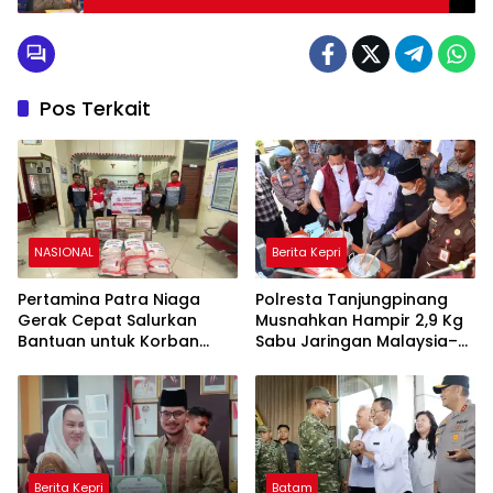
Narkotika
Pos Terkait
NASIONAL
Berita Kepri
Pertamina Patra Niaga
Polresta Tanjungpinang
Gerak Cepat Salurkan
Musnahkan Hampir 2,9 Kg
Bantuan untuk Korban
Sabu Jaringan Malaysia–
Banjir di Padang
Indonesia, Selamatkan
Ribuan Jiwa
Berita Kepri
Batam