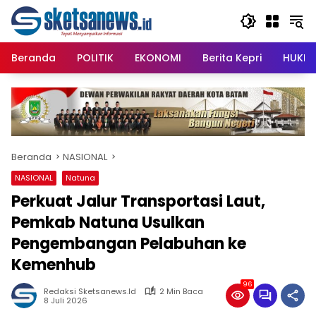
Langsung
content
ke
konten
Beranda
POLITIK
EKONOMI
Berita Kepri
HUKRI
Beranda
NASIONAL
NASIONAL
Natuna
Perkuat Jalur Transportasi Laut,
Pemkab Natuna Usulkan
Pengembangan Pelabuhan ke
Kemenhub
96
Redaksi Sketsanews.id
2 Min Baca
8 Juli 2026