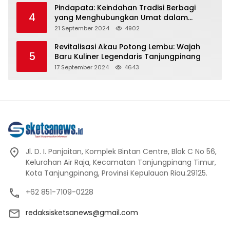
Pindapata: Keindahan Tradisi Berbagi
4
yang Menghubungkan Umat dalam
Spiritualitas dan Kebersamaan dalam
21 September 2024
4902
Agama Buddha
Revitalisasi Akau Potong Lembu: Wajah
5
Baru Kuliner Legendaris Tanjungpinang
17 September 2024
4643
Jl. D. I. Panjaitan, Komplek Bintan Centre, Blok C No 56,
Kelurahan Air Raja, Kecamatan Tanjungpinang Timur,
Kota Tanjungpinang, Provinsi Kepulauan Riau.29125.
+62 851-7109-0228
redaksisketsanews@gmail.com