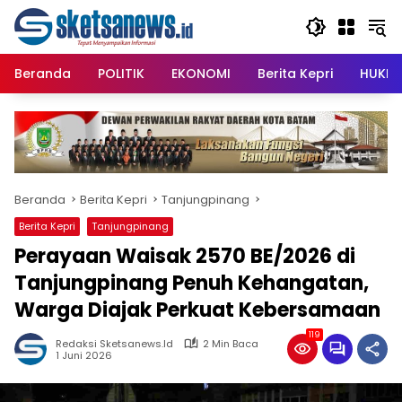
Langsung
content
ke
konten
Beranda
POLITIK
EKONOMI
Berita Kepri
HUKRI
Beranda
Berita Kepri
Tanjungpinang
Berita Kepri
Tanjungpinang
Perayaan Waisak 2570 BE/2026 di
Tanjungpinang Penuh Kehangatan,
Warga Diajak Perkuat Kebersamaan
119
Redaksi Sketsanews.id
2 Min Baca
1 Juni 2026