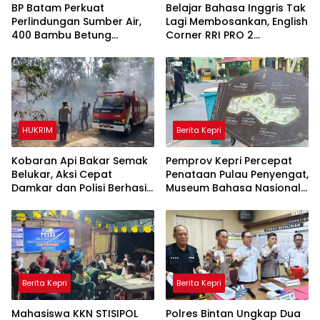
BP Batam Perkuat
Belajar Bahasa Inggris Tak
Perlindungan Sumber Air,
Lagi Membosankan, English
400 Bambu Betung
Corner RRI PRO 2
Ditanam di Bendungan Sei
Tanjungpinang Hadirkan
Nongsa
Suasana Interaktif
HUKRIM
Berita Kepri
Kobaran Api Bakar Semak
Pemprov Kepri Percepat
Belukar, Aksi Cepat
Penataan Pulau Penyengat,
Damkar dan Polisi Berhasil
Museum Bahasa Nasional
Jinakkan Api
Ditarget Rampung 2028
Berita Kepri
Berita Kepri
Mahasiswa KKN STISIPOL
Polres Bintan Ungkap Dua