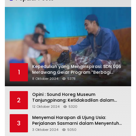
Kepedulian yang Menginspirasi: SDN 006
1
Merawang Gelar Program “Berbagi
Segenggam Beras”
8 Oktober 2024
5378
Opini : Sound Horeg Museum
2
Tanjungpinang: Ketidakadilan dalam
Representasi
12 Oktober 2024
5320
Menyemai Harapan di Ujung Usia:
3
Perjalanan Sasmarni dalam Menyentuh
Hati dan Jiwa
3 Oktober 2024
5050