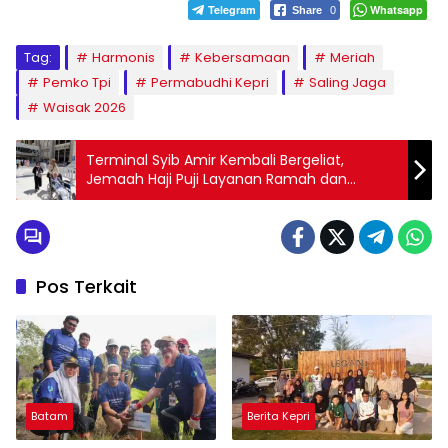
Telegram
Whatsapp
Share
0
Tag:
Harmonis
Kebersamaan
Meriah
Pemko Tpi
Permabudhi Kepri
Saling Jaga
Waisak 2026
Terminal Syib Amir Kembali Bergeliat,
Jemaah Haji Puji Layanan Ramah dan
Humanis Petugas
Pos Terkait
Batam
Berita Kepri