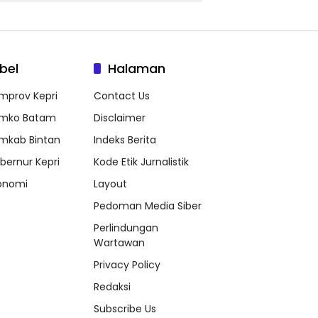
bel
Halaman
mprov Kepri
Contact Us
mko Batam
Disclaimer
mkab Bintan
Indeks Berita
bernur Kepri
Kode Etik Jurnalistik
onomi
Layout
Pedoman Media Siber
Perlindungan
Wartawan
Privacy Policy
Redaksi
Subscribe Us