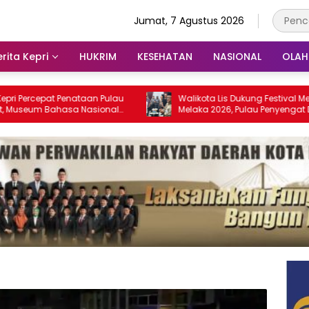
Jumat, 7 Agustus 2026
rita Kepri
HUKRIM
KESEHATAN
NASIONAL
OLA
at Penataan Pulau
Walikota Lis Dukung Festival Media Selat
Bahasa Nasional
Melaka 2026, Pulau Penyengat Disiapkan
28
Jadi Etalase Budaya Melayu