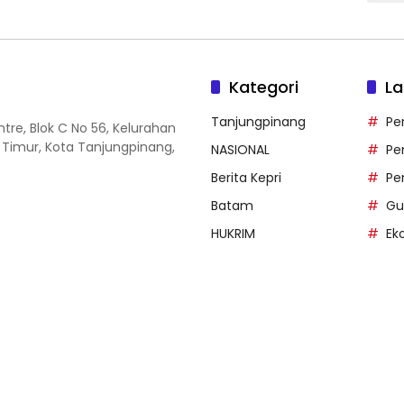
Kategori
La
Tanjungpinang
Pe
entre, Blok C No 56, Kelurahan
 Timur, Kota Tanjungpinang,
NASIONAL
Pe
Berita Kepri
Pe
Batam
Gu
HUKRIM
Ek