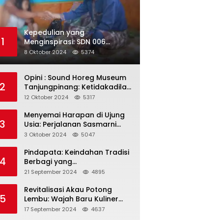
Kepedulian yang
1
Menginspirasi: SDN 006
Merawang Gelar Program
8 Oktober 2024
5374
“Berbagi Segenggam Beras”
Opini : Sound Horeg Museum
2
Tanjungpinang: Ketidakadilan
dalam Representasi
12 Oktober 2024
5317
Menyemai Harapan di Ujung
3
Usia: Perjalanan Sasmarni
dalam Menyentuh Hati dan
3 Oktober 2024
5047
Jiwa
Pindapata: Keindahan Tradisi
4
Berbagi yang
Menghubungkan Umat dalam
21 September 2024
4895
Spiritualitas dan
Kebersamaan dalam Agama
Revitalisasi Akau Potong
5
Buddha
Lembu: Wajah Baru Kuliner
Legendaris Tanjungpinang
17 September 2024
4637