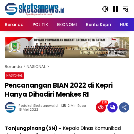
Langsung
content
ke
konten
Beranda
POLITIK
EKONOMI
Berita Kepri
HUKRI
Beranda
NASIONAL
NASIONAL
Pencanangan BIAN 2022 di Kepri
Hanya Dihadiri Menkes RI
635
Redaksi Sketsanews.id
2 Min Baca
18 Mei 2022
Tanjungpinang (SN) –
Kepala Dinas Komunikasi