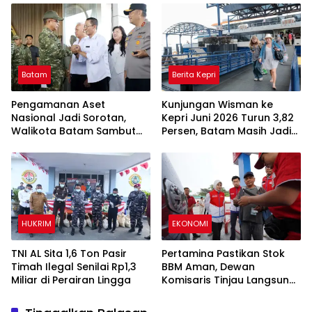
Ribuan Jiwa
Batam
Berita Kepri
Pengamanan Aset
Kunjungan Wisman ke
Nasional Jadi Sorotan,
Kepri Juni 2026 Turun 3,82
Walikota Batam Sambut
Persen, Batam Masih Jadi
Kunjungan Panglima TNI di
Gerbang Utama
Kepri
Wisatawan Mancanegara
HUKRIM
EKONOMI
TNI AL Sita 1,6 Ton Pasir
Pertamina Pastikan Stok
Timah Ilegal Senilai Rp1,3
BBM Aman, Dewan
Miliar di Perairan Lingga
Komisaris Tinjau Langsung
SPBU di Sumut