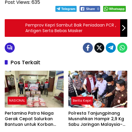
Post Views:
635
Telegram
Whatsapp
Share
0
Pemprov Kepri Sambut Baik Peniadaan PCR ,
Antigen Serta Bebas Masker
Pos Terkait
NASIONAL
Berita Kepri
Pertamina Patra Niaga
Polresta Tanjungpinang
Gerak Cepat Salurkan
Musnahkan Hampir 2,9 Kg
Bantuan untuk Korban
Sabu Jaringan Malaysia–
Banjir di Padang
Indonesia, Selamatkan