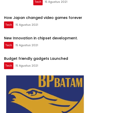
Tech
15 Agustus 2021
How Japan changed video games forever
Tech
15 Agustus 2021
New Innovation in chipset development.
Tech
15 Agustus 2021
Budget friendly gadgets Launched
Tech
15 Agustus 2021