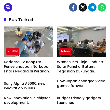
Pos Terkait
HUKRIM
Batam
Kodaeral IV Bongkar
Wamen PPN Tinjau Industri
Penyelundupan Narkoba
Solar Panel di Batam,
Lintas Negara di Perairan
Tegaskan Dukungan
Tech
Karimun
Percepatan PSN Wiraraja
How Japan changed video
Sony Alpha A6000, new
games forever
innovation in lens.
New Innovation in chipset
Budget friendly gadgets
development.
Launched