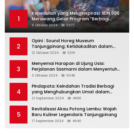
Kepedulian yang Menginspirasi: SDN 006
1
Merawang Gelar Program “Berbagi
Segenggam Beras”
8 Oktober 2024
5377
Opini : Sound Horeg Museum
2
Tanjungpinang: Ketidakadilan dalam
Representasi
12 Oktober 2024
5319
Menyemai Harapan di Ujung Usia:
3
Perjalanan Sasmarni dalam Menyentuh
Hati dan Jiwa
3 Oktober 2024
5048
Pindapata: Keindahan Tradisi Berbagi
4
yang Menghubungkan Umat dalam
Spiritualitas dan Kebersamaan dalam
21 September 2024
4898
Agama Buddha
Revitalisasi Akau Potong Lembu: Wajah
5
Baru Kuliner Legendaris Tanjungpinang
17 September 2024
4640