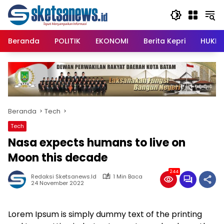
Langsung
content
ke
konten
Beranda
POLITIK
EKONOMI
Berita Kepri
HUKRI
Beranda
Tech
Tech
Nasa expects humans to live on
Moon this decade
244
Redaksi Sketsanews.id
1 Min Baca
24 November 2022
Lorem Ipsum is simply dummy text of the printing