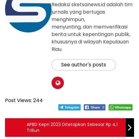
Redaksi sketsanews.id adalah tim
jurnalis yang bertugas
menghimpun,
menyunting, dan memverifikasi
berita untuk kepentingan publik,
khususnya di wilayah Kepulauan
Riau.
See author's posts
Post Views:
244
Telegram
Whatsapp
Share
0
APBD Kepri 2023 Ditetapkan Sebesar Rp 4,1
Triliun