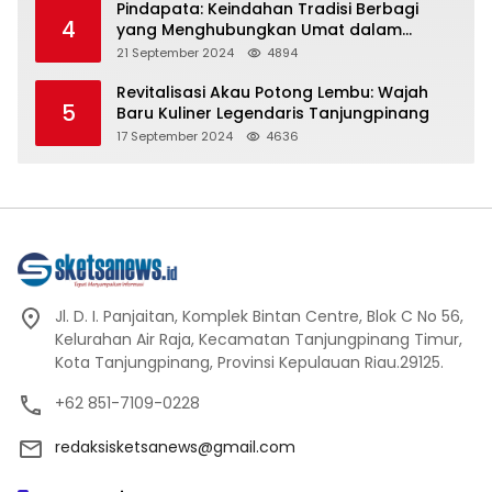
Pindapata: Keindahan Tradisi Berbagi
4
yang Menghubungkan Umat dalam
Spiritualitas dan Kebersamaan dalam
21 September 2024
4894
Agama Buddha
Revitalisasi Akau Potong Lembu: Wajah
5
Baru Kuliner Legendaris Tanjungpinang
17 September 2024
4636
Jl. D. I. Panjaitan, Komplek Bintan Centre, Blok C No 56,
Kelurahan Air Raja, Kecamatan Tanjungpinang Timur,
Kota Tanjungpinang, Provinsi Kepulauan Riau.29125.
+62 851-7109-0228
redaksisketsanews@gmail.com