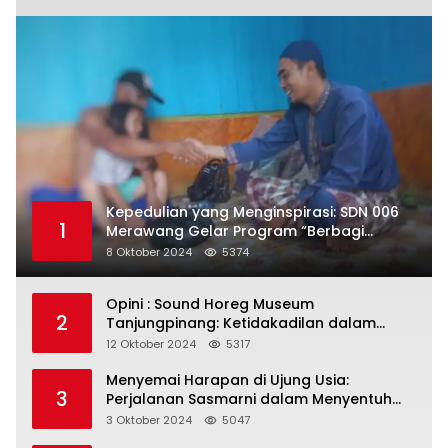
Kepedulian yang Menginspirasi: SDN 006
1
Merawang Gelar Program “Berbagi
Segenggam Beras”
8 Oktober 2024
5374
Opini : Sound Horeg Museum
2
Tanjungpinang: Ketidakadilan dalam
Representasi
12 Oktober 2024
5317
Menyemai Harapan di Ujung Usia:
3
Perjalanan Sasmarni dalam Menyentuh
Hati dan Jiwa
3 Oktober 2024
5047