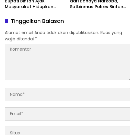
Bupati Bintan Ajak
dari Bahaya Narkoba,
Masyarakat Hidupkan
Satbinmas Polres Bintan
Nuansa Kemerdekaan
Edukasi Puluhan Pelajar
Selama Agustus
SMAN 1 Toapaya
Tinggalkan Balasan
Alamat email Anda tidak akan dipublikasikan.
Ruas yang
wajib ditandai
*