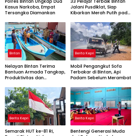
Polres Bintan Ungkap Dua
33 Pelajar Terbaik Bintan
Kasus Narkoba, Empat
Jalani Pusdiklat, Siap
Tersangka Diamankan
Kibarkan Merah Putih pada
HUT RI ke-81
Bintan
Berita Kepri
Nelayan Bintan Terima
Mobil Pengangkut Sofa
Bantuan Armada Tangkap,
Terbakar di Bintan, Api
Produktivitas dan
Padam Sebelum Merambat
Pendapatan Ditargetkan
Naik
Berita Kepri
Berita Kepri
Semarak HUT ke-81 RI,
Bentengi Generasi Muda