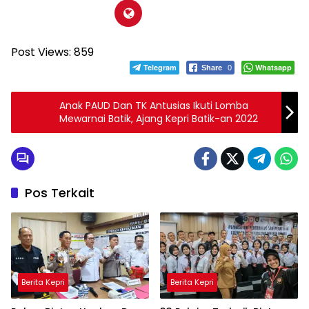
Post Views:
859
Telegram
Whatsapp
Share
0
Anak PAUD Dan TK Antusias Ikuti Lomba
Mewarnai Batik, Ajang Kepri Batik-an 2022
Pos Terkait
Berita Kepri
Berita Kepri