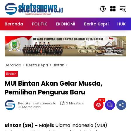
Langsung
content
ke
konten
Beranda
POLITIK
EKONOMI
Berita Kepri
HUKRI
Beranda
Berita Kepri
Bintan
Bintan
MUI Bintan Akan Gelar Musda,
Pemilihan Pengurus Baru
859
Redaksi Sketsanews.id
2 Min Baca
18 Maret 2022
Bintan (SN) –
Majelis Ulama Indonesia (MUI)