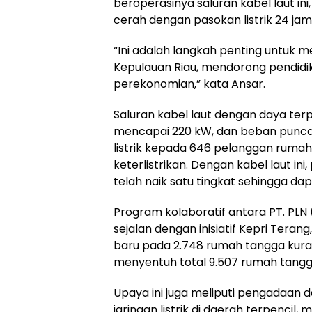
beroperasinya saluran kabel laut in
cerah dengan pasokan listrik 24 jam
“Ini adalah langkah penting untuk 
Kepulauan Riau, mendorong pendi
perekonomian,” kata Ansar.
Saluran kabel laut dengan daya te
mencapai 220 kW, dan beban punca
listrik kepada 646 pelanggan ruma
keterlistrikan. Dengan kabel laut ini,
telah naik satu tingkat sehingga da
Program kolaboratif antara PT. PLN
sejalan dengan inisiatif Kepri Teran
baru pada 2.748 rumah tangga kur
menyentuh total 9.507 rumah tangga
Upaya ini juga meliputi pengadaan
jaringan listrik di daerah terpenci