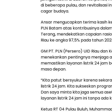
di beberapa pulau, dan revitalisasi in
cagar budaya.
Ansar mengucapkan terima kasih ke
PLN Batam atas kontribusinya dal
Terang, mendekatkan capaian rasio e
Riau ke angka 97,5% pada tahun 202
GM PT. PLN (Persero) UID Riau dan Ke
menekankan pentingnya menjaga ase
memastikan layanan listrik 24 jam 
masa depan.
“Kita patut bersyukur karena sekaran
listrik 24 jam. Kita sukseskan prog
Dan saya minta kita jaga semua aset
layanan listrik 24 jam ini tanpa ada
Ketua RT 04 Pulau Buluh, Muhamma