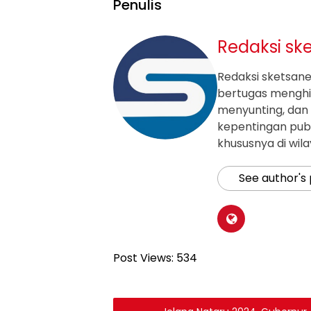
Penulis
Redaksi sk
Redaksi sketsanew
bertugas mengh
menyunting, dan 
kepentingan publ
khususnya di wil
See author's
Post Views:
534