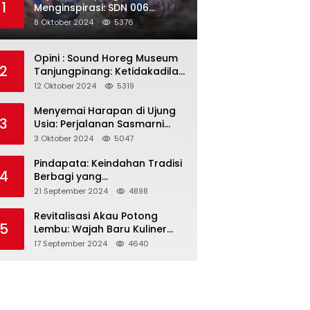
1
Menginspirasi: SDN 006
Merawang Gelar Program
8 Oktober 2024
5376
“Berbagi Segenggam Beras”
Opini : Sound Horeg Museum
2
Tanjungpinang: Ketidakadilan
dalam Representasi
12 Oktober 2024
5319
Menyemai Harapan di Ujung
3
Usia: Perjalanan Sasmarni
dalam Menyentuh Hati dan
3 Oktober 2024
5047
Jiwa
Pindapata: Keindahan Tradisi
4
Berbagi yang
Menghubungkan Umat dalam
21 September 2024
4898
Spiritualitas dan
Kebersamaan dalam Agama
Revitalisasi Akau Potong
5
Buddha
Lembu: Wajah Baru Kuliner
Legendaris Tanjungpinang
17 September 2024
4640