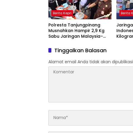
Berita Kepri
Berita 
Polresta Tanjungpinang
Jaring
Musnahkan Hampir 2,9 Kg
Indones
Sabu Jaringan Malaysia–
Kilogr
Indonesia, Selamatkan
Jambi 
Ribuan Jiwa
Tinggalkan Balasan
Alamat email Anda tidak akan dipublikasi