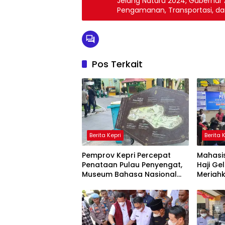
Jelang Nataru 2024, Gubernur 
Pengamanan, Transportasi, da
Pos Terkait
Berita Kepri
Berita 
Pemprov Kepri Percepat
Mahasis
Penataan Pulau Penyengat,
Haji Ge
Museum Bahasa Nasional
Meriahk
Ditarget Rampung 2028
Lingga