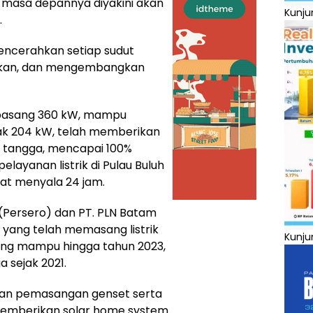
i, masa depannya diyakini akan
Kunju
.
mencerahkan setiap sudut
dikan, dan mengembangkan
rpasang 360 kW, mampu
k 204 kW, telah memberikan
h tangga, mencapai 100%
 pelayanan listrik di Pulau Buluh
pat menyala 24 jam.
 (Persero) dan PT. PLN Batam
g, yang telah memasang listrik
Kunju
ang mampu hingga tahun 2023,
 sejak 2021.
 dan pemasangan genset serta
l, memberikan solar home system