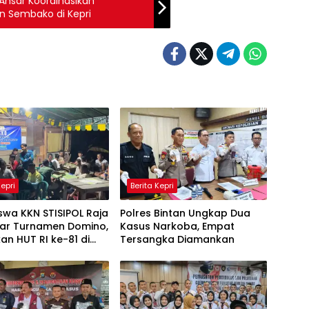
Ansar Koordinasikan
n Sembako di Kepri
Kepri
Berita Kepri
wa KKN STISIPOL Raja
Polres Bintan Ungkap Dua
lar Turnamen Domino,
Kasus Narkoba, Empat
an HUT RI ke-81 di
Tersangka Diamankan