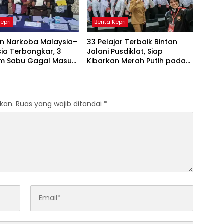
Kepri
Berita Kepri
an Narkoba Malaysia–
33 Pelajar Terbaik Bintan
ia Terbongkar, 3
Jalani Pusdiklat, Siap
am Sabu Gagal Masuk
Kibarkan Merah Putih pada
Lewat Tanjungpinang
HUT RI ke-81
kan.
Ruas yang wajib ditandai
*