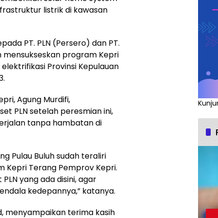
frastruktur listrik di kawasan
pada PT. PLN (Persero) dan PT.
am mensukseskan program Kepri
lektrifikasi Provinsi Kepulauan
3.
pri, Agung Murdifi,
Kunju
t PLN setelah peresmian ini,
berjalan tanpa hambatan di
g Pulau Buluh sudah teraliri
ram Kepri Terang Pemprov Kepri.
 PLN yang ada disini, agar
 kendala kedepannya,” katanya.
d, menyampaikan terima kasih