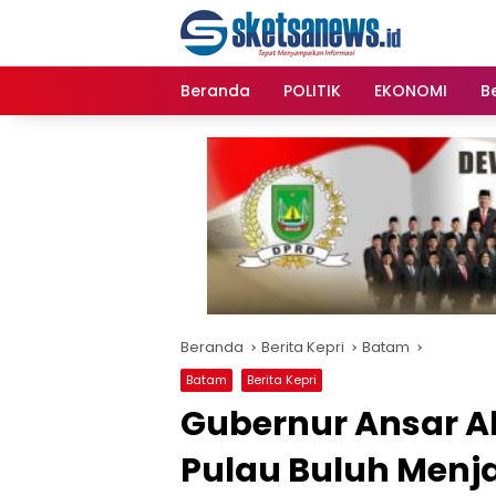
Langsung
content
ke
konten
Beranda
POLITIK
EKONOMI
Be
Beranda
Berita Kepri
Batam
Batam
Berita Kepri
Gubernur Ansar 
Pulau Buluh Menj