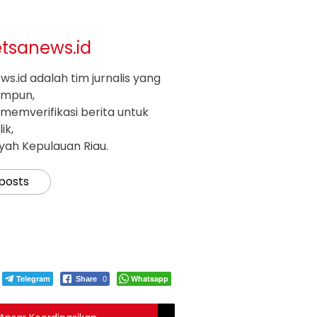
etsanews.id
s.id adalah tim jurnalis yang
impun,
memverifikasi berita untuk
ik,
ayah Kepulauan Riau.
 posts
Telegram
Whatsapp
Share
0