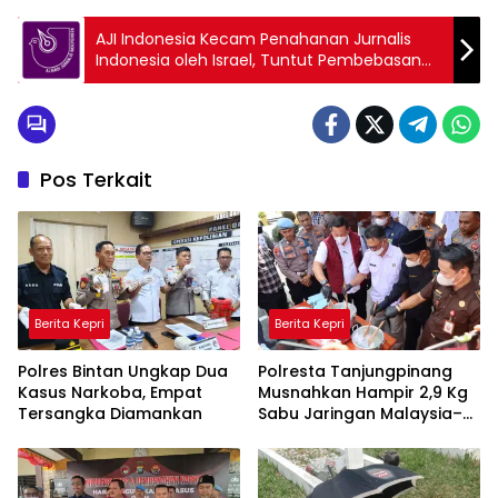
AJI Indonesia Kecam Penahanan Jurnalis
Indonesia oleh Israel, Tuntut Pembebasan
Segera
Pos Terkait
Berita Kepri
Berita Kepri
Polres Bintan Ungkap Dua
Polresta Tanjungpinang
Kasus Narkoba, Empat
Musnahkan Hampir 2,9 Kg
Tersangka Diamankan
Sabu Jaringan Malaysia–
Indonesia, Selamatkan
Ribuan Jiwa