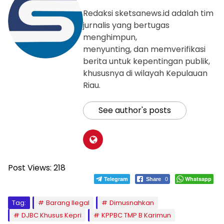
Redaksi sketsanews.id adalah tim
jurnalis yang bertugas
menghimpun,
menyunting, dan memverifikasi
berita untuk kepentingan publik,
khususnya di wilayah Kepulauan
Riau.
See author's posts
Post Views:
218
Telegram
Whatsapp
Share
0
Tag:
Barang Ilegal
Dimusnahkan
DJBC Khusus Kepri
KPPBC TMP B Karimun