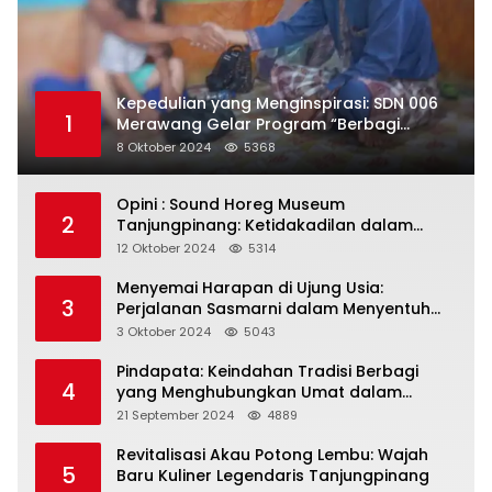
Kepedulian yang Menginspirasi: SDN 006
1
Merawang Gelar Program “Berbagi
Segenggam Beras”
8 Oktober 2024
5368
Opini : Sound Horeg Museum
2
Tanjungpinang: Ketidakadilan dalam
Representasi
12 Oktober 2024
5314
Menyemai Harapan di Ujung Usia:
3
Perjalanan Sasmarni dalam Menyentuh
Hati dan Jiwa
3 Oktober 2024
5043
Pindapata: Keindahan Tradisi Berbagi
4
yang Menghubungkan Umat dalam
Spiritualitas dan Kebersamaan dalam
21 September 2024
4889
Agama Buddha
Revitalisasi Akau Potong Lembu: Wajah
5
Baru Kuliner Legendaris Tanjungpinang