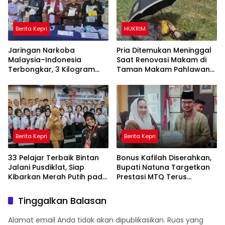
Berita Kepri
HUKRIM
Jaringan Narkoba
Pria Ditemukan Meninggal
Malaysia–Indonesia
Saat Renovasi Makam di
Terbongkar, 3 Kilogram
Taman Makam Pahlawan
Sabu Gagal Masuk Jambi
Tanjungpinang
Lewat Tanjungpinang
Berita Kepri
Berita Kepri
33 Pelajar Terbaik Bintan
Bonus Kafilah Diserahkan,
Jalani Pusdiklat, Siap
Bupati Natuna Targetkan
Kibarkan Merah Putih pada
Prestasi MTQ Terus
HUT RI ke-81
Meningkat
Tinggalkan Balasan
Alamat email Anda tidak akan dipublikasikan.
Ruas yang