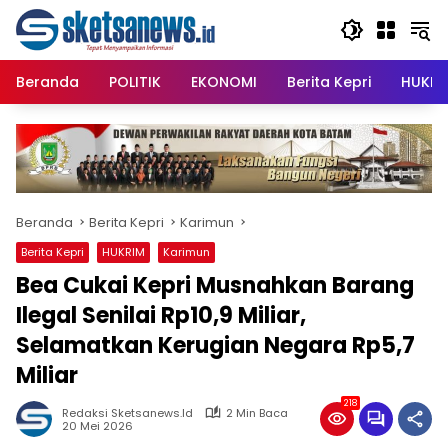
Langsung
content
ke
konten
Beranda
POLITIK
EKONOMI
Berita Kepri
HUKRI
Beranda
Berita Kepri
Karimun
Berita Kepri
HUKRIM
Karimun
Bea Cukai Kepri Musnahkan Barang
Ilegal Senilai Rp10,9 Miliar,
Selamatkan Kerugian Negara Rp5,7
Miliar
218
Redaksi Sketsanews.id
2 Min Baca
20 Mei 2026