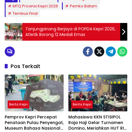
MTQ Provinsi Kepri 2026
Pemko Batam
Tembus Final
Tanjungpinang Berjaya di POPDA Kepri 2026,
Atletik Borong 12 Medali Emas
Pos Terkait
Berita Kepri
Berita Kepri
Pemprov Kepri Percepat
Mahasiswa KKN STISIPOL
Penataan Pulau Penyengat,
Raja Haji Gelar Turnamen
Museum Bahasa Nasional
Domino, Meriahkan HUT RI