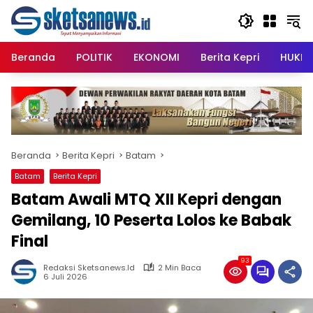
Langsung
content
ke
konten
Beranda
POLITIK
EKONOMI
Berita Kepri
HUKRI
Beranda
Berita Kepri
Batam
Batam
Berita Kepri
Batam Awali MTQ XII Kepri dengan
Gemilang, 10 Peserta Lolos ke Babak
Final
93
Redaksi Sketsanews.id
2 Min Baca
6 Juli 2026