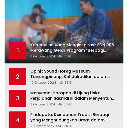
Kepedulian yang Menginspirasi: SDN 006
1
Merawang Gelar Program “Berbagi
Segenggam Beras”
8 Oktober 2024
5376
Opini : Sound Horeg Museum
2
Tanjungpinang: Ketidakadilan dalam
Representasi
12 Oktober 2024
5319
Menyemai Harapan di Ujung Usia:
3
Perjalanan Sasmarni dalam Menyentuh
Hati dan Jiwa
3 Oktober 2024
5048
Pindapata: Keindahan Tradisi Berbagi
4
yang Menghubungkan Umat dalam
Spiritualitas dan Kebersamaan dalam
21 September 2024
4898