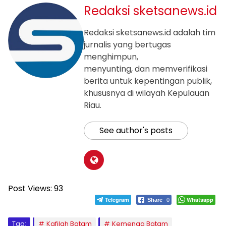
Redaksi sketsanews.id
Redaksi sketsanews.id adalah tim
jurnalis yang bertugas
menghimpun,
menyunting, dan memverifikasi
berita untuk kepentingan publik,
khususnya di wilayah Kepulauan
Riau.
See author's posts
Post Views:
93
Telegram
Whatsapp
Share
0
Tag:
Kafilah Batam
Kemenag Batam