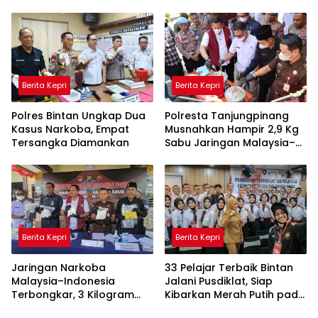
Ditarget Rampung 2028
ke-81 di Lingga
Berita Kepri
Berita Kepri
Polres Bintan Ungkap Dua
Polresta Tanjungpinang
Kasus Narkoba, Empat
Musnahkan Hampir 2,9 Kg
Tersangka Diamankan
Sabu Jaringan Malaysia–
Indonesia, Selamatkan
Ribuan Jiwa
Berita Kepri
Berita Kepri
Jaringan Narkoba
33 Pelajar Terbaik Bintan
Malaysia–Indonesia
Jalani Pusdiklat, Siap
Terbongkar, 3 Kilogram
Kibarkan Merah Putih pada
Sabu Gagal Masuk Jambi
HUT RI ke-81