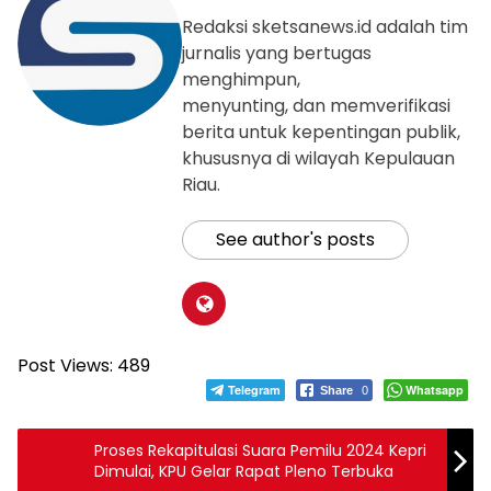
Redaksi sketsanews.id adalah tim
jurnalis yang bertugas
menghimpun,
menyunting, dan memverifikasi
berita untuk kepentingan publik,
khususnya di wilayah Kepulauan
Riau.
See author's posts
Post Views:
489
Telegram
Whatsapp
Share
0
Proses Rekapitulasi Suara Pemilu 2024 Kepri
Dimulai, KPU Gelar Rapat Pleno Terbuka