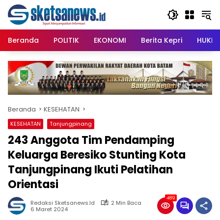
Langsung
content
ke
konten
Beranda
POLITIK
EKONOMI
Berita Kepri
HUKRI
Beranda
KESEHATAN
KESEHATAN
Tanjungpinang
243 Anggota Tim Pendamping
Keluarga Beresiko Stunting Kota
Tanjungpinang Ikuti Pelatihan
Orientasi
489
Redaksi Sketsanews.id
2 Min Baca
6 Maret 2024