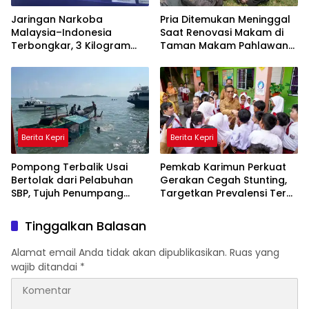
Jaringan Narkoba
Pria Ditemukan Meninggal
Malaysia–Indonesia
Saat Renovasi Makam di
Terbongkar, 3 Kilogram
Taman Makam Pahlawan
Sabu Gagal Masuk Jambi
Tanjungpinang
Lewat Tanjungpinang
Berita Kepri
Berita Kepri
Pompong Terbalik Usai
Pemkab Karimun Perkuat
Bertolak dari Pelabuhan
Gerakan Cegah Stunting,
SBP, Tujuh Penumpang
Targetkan Prevalensi Terus
Selamat Berkat Aksi Cepat
Turun
Satpolairud dan KPLP
Tinggalkan Balasan
Alamat email Anda tidak akan dipublikasikan.
Ruas yang
wajib ditandai
*