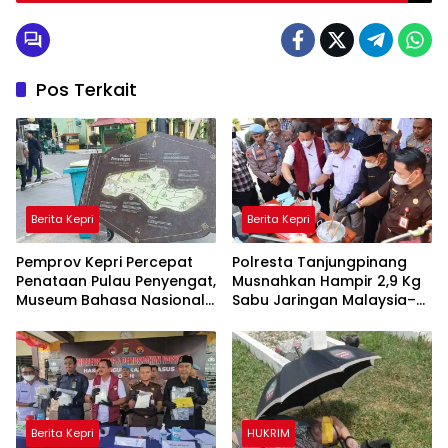
Pos Terkait
Berita Kepri
Berita Kepri
Pemprov Kepri Percepat
Polresta Tanjungpinang
Penataan Pulau Penyengat,
Musnahkan Hampir 2,9 Kg
Museum Bahasa Nasional
Sabu Jaringan Malaysia–
Ditarget Rampung 2028
Indonesia, Selamatkan
Ribuan Jiwa
Berita Kepri
HUKRIM