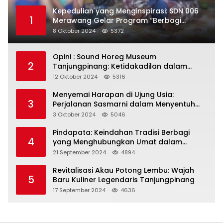
Kepedulian yang Menginspirasi: SDN 006
1
Merawang Gelar Program “Berbagi
Segenggam Beras”
8 Oktober 2024
5372
Opini : Sound Horeg Museum
2
Tanjungpinang: Ketidakadilan dalam
Representasi
12 Oktober 2024
5316
Menyemai Harapan di Ujung Usia:
3
Perjalanan Sasmarni dalam Menyentuh
Hati dan Jiwa
3 Oktober 2024
5046
Pindapata: Keindahan Tradisi Berbagi
4
yang Menghubungkan Umat dalam
Spiritualitas dan Kebersamaan dalam
21 September 2024
4894
Agama Buddha
Revitalisasi Akau Potong Lembu: Wajah
5
Baru Kuliner Legendaris Tanjungpinang
17 September 2024
4636