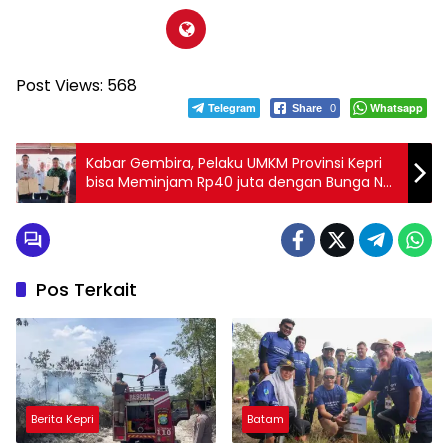
Post Views:
568
Telegram
Whatsapp
Share
0
Kabar Gembira, Pelaku UMKM Provinsi Kepri
bisa Meminjam Rp40 juta dengan Bunga Nol
Persen
Pos Terkait
Berita Kepri
Batam