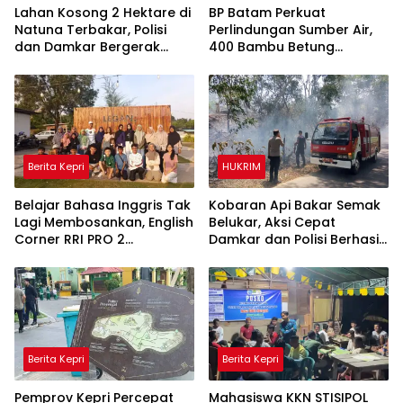
Lahan Kosong 2 Hektare di
BP Batam Perkuat
Natuna Terbakar, Polisi
Perlindungan Sumber Air,
dan Damkar Bergerak
400 Bambu Betung
Cepat Cegah Api Meluas
Ditanam di Bendungan Sei
Nongsa
Berita Kepri
HUKRIM
Belajar Bahasa Inggris Tak
Kobaran Api Bakar Semak
Lagi Membosankan, English
Belukar, Aksi Cepat
Corner RRI PRO 2
Damkar dan Polisi Berhasil
Tanjungpinang Hadirkan
Jinakkan Api
Suasana Interaktif
Berita Kepri
Berita Kepri
Pemprov Kepri Percepat
Mahasiswa KKN STISIPOL