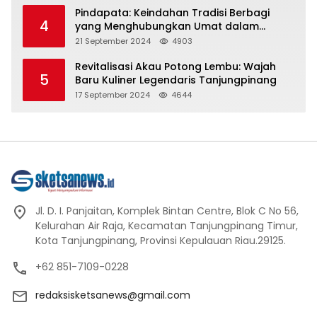
Pindapata: Keindahan Tradisi Berbagi
4
yang Menghubungkan Umat dalam
Spiritualitas dan Kebersamaan dalam
21 September 2024
4903
Agama Buddha
Revitalisasi Akau Potong Lembu: Wajah
5
Baru Kuliner Legendaris Tanjungpinang
17 September 2024
4644
Jl. D. I. Panjaitan, Komplek Bintan Centre, Blok C No 56,
Kelurahan Air Raja, Kecamatan Tanjungpinang Timur,
Kota Tanjungpinang, Provinsi Kepulauan Riau.29125.
+62 851-7109-0228
redaksisketsanews@gmail.com