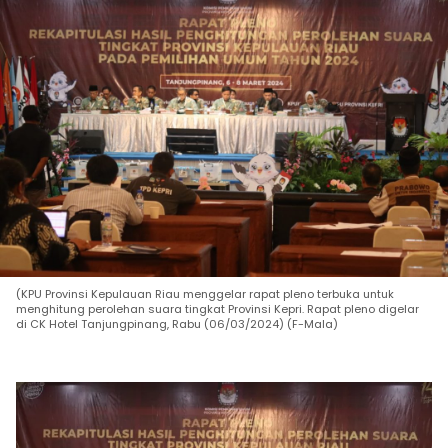
(KPU Provinsi Kepulauan Riau menggelar rapat pleno terbuka untuk
menghitung perolehan suara tingkat Provinsi Kepri. Rapat pleno digelar
di CK Hotel Tanjungpinang, Rabu (06/03/2024) (F-Mala)