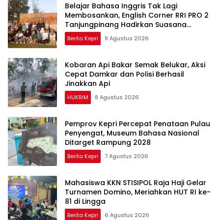
Belajar Bahasa Inggris Tak Lagi
Membosankan, English Corner RRI PRO 2
Tanjungpinang Hadirkan Suasana
Interaktif
Berita Kepri
9 Agustus 2026
Kobaran Api Bakar Semak Belukar, Aksi
Cepat Damkar dan Polisi Berhasil
Jinakkan Api
HUKRIM
8 Agustus 2026
Pemprov Kepri Percepat Penataan Pulau
Penyengat, Museum Bahasa Nasional
Ditarget Rampung 2028
Berita Kepri
7 Agustus 2026
Mahasiswa KKN STISIPOL Raja Haji Gelar
Turnamen Domino, Meriahkan HUT RI ke-
81 di Lingga
Berita Kepri
6 Agustus 2026