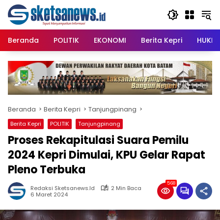
Langsung
content
ke
konten
Beranda
POLITIK
EKONOMI
Berita Kepri
HUKRI
Beranda
Berita Kepri
Tanjungpinang
Berita Kepri
POLITIK
Tanjungpinang
Proses Rekapitulasi Suara Pemilu
2024 Kepri Dimulai, KPU Gelar Rapat
Pleno Terbuka
568
Redaksi Sketsanews.id
2 Min Baca
6 Maret 2024