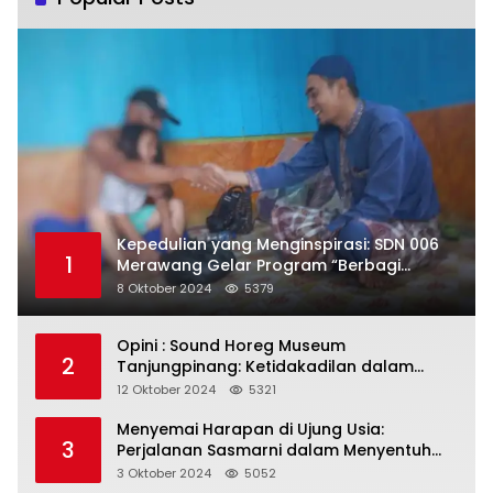
Kepedulian yang Menginspirasi: SDN 006
1
Merawang Gelar Program “Berbagi
Segenggam Beras”
8 Oktober 2024
5379
Opini : Sound Horeg Museum
2
Tanjungpinang: Ketidakadilan dalam
Representasi
12 Oktober 2024
5321
Menyemai Harapan di Ujung Usia:
3
Perjalanan Sasmarni dalam Menyentuh
Hati dan Jiwa
3 Oktober 2024
5052