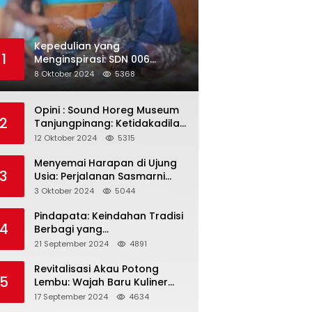
Kepedulian yang
1
Menginspirasi: SDN 006
Merawang Gelar Program
8 Oktober 2024
5368
“Berbagi Segenggam Beras”
Opini : Sound Horeg Museum
2
Tanjungpinang: Ketidakadilan
dalam Representasi
12 Oktober 2024
5315
Menyemai Harapan di Ujung
3
Usia: Perjalanan Sasmarni
dalam Menyentuh Hati dan
3 Oktober 2024
5044
Jiwa
Pindapata: Keindahan Tradisi
4
Berbagi yang
Menghubungkan Umat dalam
21 September 2024
4891
Spiritualitas dan
Kebersamaan dalam Agama
Revitalisasi Akau Potong
5
Buddha
Lembu: Wajah Baru Kuliner
Legendaris Tanjungpinang
17 September 2024
4634