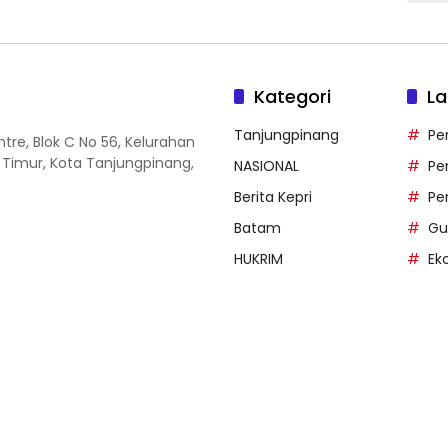
Kategori
La
Tanjungpinang
Pe
entre, Blok C No 56, Kelurahan
 Timur, Kota Tanjungpinang,
NASIONAL
Pe
Berita Kepri
Pe
Batam
Gu
HUKRIM
Ek