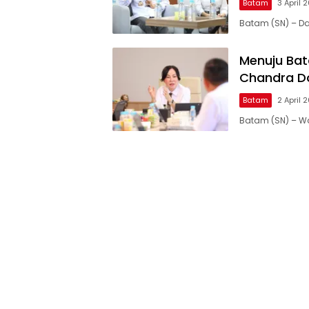
Batam
3 April 
Batam (SN) – Da
Menuju Bat
Chandra D
Batam
2 April 
Batam (SN) – Wa