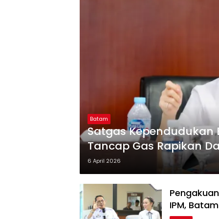
Batam
Satgas Kependudukan B
Tancap Gas Rapikan Da
6 April 2026
Pengakuan 
IPM, Batam 