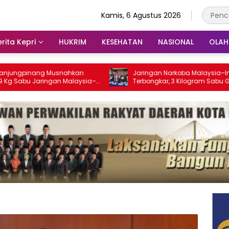
Kamis, 6 Agustus 2026
rita Kepri
HUKRIM
KESEHATAN
NASIONAL
OLA
pinang Musnahkan
Jaringan Narkoba Malaysia–Indonesia
u Jaringan Malaysia–
Terbongkar, 3 Kilogram Sabu Gagal
tkan Ribuan Jiwa
Masuk Jambi Lewat Tanjungpinang