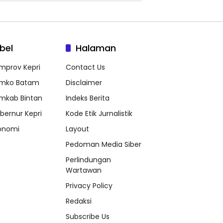
bel
Halaman
mprov Kepri
Contact Us
mko Batam
Disclaimer
mkab Bintan
Indeks Berita
bernur Kepri
Kode Etik Jurnalistik
onomi
Layout
Pedoman Media Siber
Perlindungan
Wartawan
Privacy Policy
Redaksi
Subscribe Us