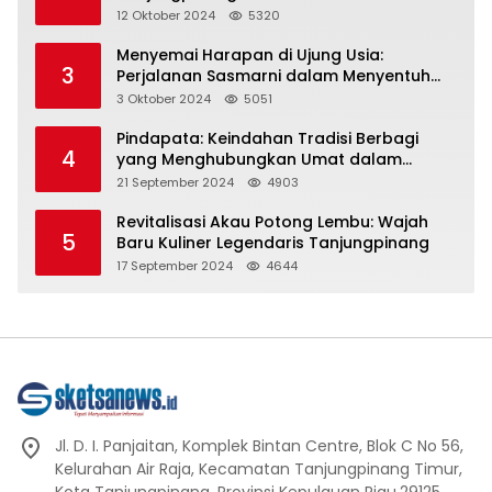
Representasi
12 Oktober 2024
5320
Menyemai Harapan di Ujung Usia:
3
Perjalanan Sasmarni dalam Menyentuh
Hati dan Jiwa
3 Oktober 2024
5051
Pindapata: Keindahan Tradisi Berbagi
4
yang Menghubungkan Umat dalam
Spiritualitas dan Kebersamaan dalam
21 September 2024
4903
Agama Buddha
Revitalisasi Akau Potong Lembu: Wajah
5
Baru Kuliner Legendaris Tanjungpinang
17 September 2024
4644
Jl. D. I. Panjaitan, Komplek Bintan Centre, Blok C No 56,
Kelurahan Air Raja, Kecamatan Tanjungpinang Timur,