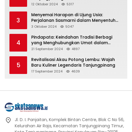
Representasi
12 Oktober 2024
5317
Menyemai Harapan di Ujung Usia:
3
Perjalanan Sasmarni dalam Menyentuh
Hati dan Jiwa
3 Oktober 2024
5047
Pindapata: Keindahan Tradisi Berbagi
4
yang Menghubungkan Umat dalam
Spiritualitas dan Kebersamaan dalam
21 September 2024
4897
Agama Buddha
Revitalisasi Akau Potong Lembu: Wajah
5
Baru Kuliner Legendaris Tanjungpinang
17 September 2024
4639
Jl. D. I. Panjaitan, Komplek Bintan Centre, Blok C No 56,
Kelurahan Air Raja, Kecamatan Tanjungpinang Timur,