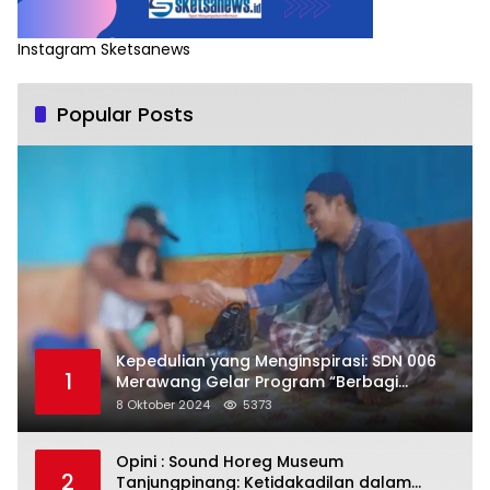
Instagram Sketsanews
Popular Posts
Kepedulian yang Menginspirasi: SDN 006
1
Merawang Gelar Program “Berbagi
Segenggam Beras”
8 Oktober 2024
5373
Opini : Sound Horeg Museum
2
Tanjungpinang: Ketidakadilan dalam