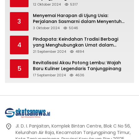
Representasi
12 Oktober 2024
5317
Menyemai Harapan di Ujung Usia:
3
Perjalanan Sasmarni dalam Menyentuh
Hati dan Jiwa
3 Oktober 2024
5046
Pindapata: Keindahan Tradisi Berbagi
4
yang Menghubungkan Umat dalam
Spiritualitas dan Kebersamaan dalam
21 September 2024
4894
Agama Buddha
Revitalisasi Akau Potong Lembu: Wajah
5
Baru Kuliner Legendaris Tanjungpinang
17 September 2024
4636
Jl. D. I. Panjaitan, Komplek Bintan Centre, Blok C No 56,
Kelurahan Air Raja, Kecamatan Tanjungpinang Timur,
Kota Tanjungpinang, Provinsi Kepulauan Riau.29125.