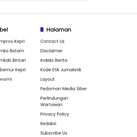
bel
Halaman
mprov Kepri
Contact Us
mko Batam
Disclaimer
mkab Bintan
Indeks Berita
bernur Kepri
Kode Etik Jurnalistik
onomi
Layout
Pedoman Media Siber
Perlindungan
Wartawan
Privacy Policy
Redaksi
Subscribe Us