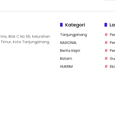
Kategori
La
Tanjungpinang
Pe
entre, Blok C No 56, Kelurahan
 Timur, Kota Tanjungpinang,
NASIONAL
Pe
Berita Kepri
Pe
Batam
Gu
HUKRIM
Ek