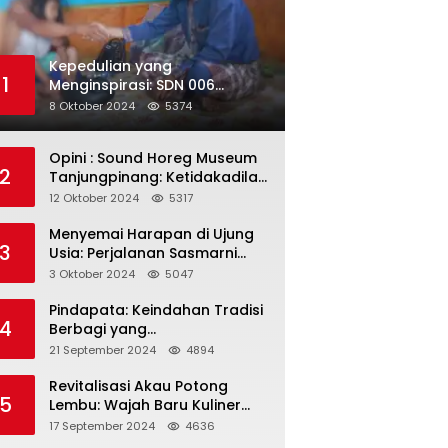
Kepedulian yang
1
Menginspirasi: SDN 006
Merawang Gelar Program
8 Oktober 2024
5374
“Berbagi Segenggam Beras”
Opini : Sound Horeg Museum
2
Tanjungpinang: Ketidakadilan
dalam Representasi
12 Oktober 2024
5317
Menyemai Harapan di Ujung
3
Usia: Perjalanan Sasmarni
dalam Menyentuh Hati dan
3 Oktober 2024
5047
Jiwa
Pindapata: Keindahan Tradisi
4
Berbagi yang
Menghubungkan Umat dalam
21 September 2024
4894
Spiritualitas dan
Kebersamaan dalam Agama
Revitalisasi Akau Potong
5
Buddha
Lembu: Wajah Baru Kuliner
Legendaris Tanjungpinang
17 September 2024
4636