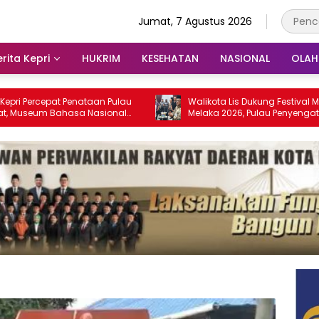
Jumat, 7 Agustus 2026
rita Kepri
HUKRIM
KESEHATAN
NASIONAL
OLA
pat Penataan Pulau
Walikota Lis Dukung Festival Media Selat
Bahasa Nasional
Melaka 2026, Pulau Penyengat Disiapkan
028
Jadi Etalase Budaya Melayu